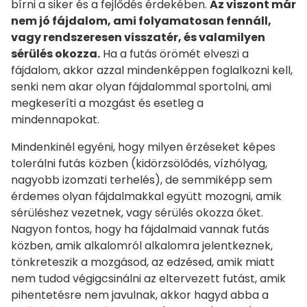
bírni a siker és a fejlődés érdekében.
Az viszont már
nem jó fájdalom, ami folyamatosan fennáll,
vagy rendszeresen visszatér, és valamilyen
sérülés okozza.
Ha a futás örömét elveszi a
fájdalom, akkor azzal mindenképpen foglalkozni kell,
senki nem akar olyan fájdalommal sportolni, ami
megkeseríti a mozgást és esetleg a
mindennapokat.
Mindenkinél egyéni, hogy milyen érzéseket képes
tolerálni futás közben (kidörzsölődés, vízhólyag,
nagyobb izomzati terhelés), de semmiképp sem
érdemes olyan fájdalmakkal együtt mozogni, amik
sérüléshez vezetnek, vagy sérülés okozza őket.
Nagyon fontos, hogy ha fájdalmaid vannak futás
közben, amik alkalomról alkalomra jelentkeznek,
tönkreteszik a mozgásod, az edzésed, amik miatt
nem tudod végigcsinálni az eltervezett futást, amik
pihentetésre nem javulnak, akkor hagyd abba a