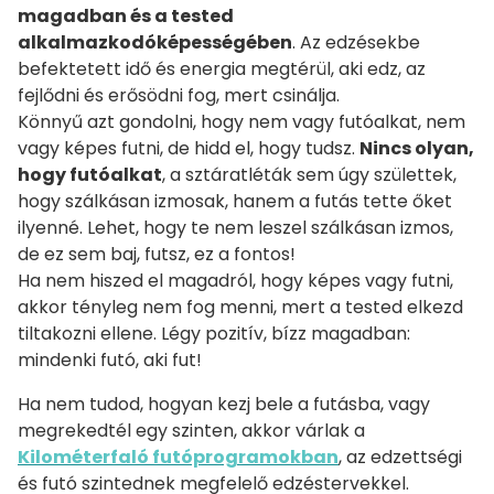
magadban és a tested
alkalmazkodóképességében
. Az edzésekbe
befektetett idő és energia megtérül, aki edz, az
fejlődni és erősödni fog, mert csinálja.
Könnyű azt gondolni, hogy nem vagy futóalkat, nem
vagy képes futni, de hidd el, hogy tudsz.
Nincs olyan,
hogy futóalkat
, a sztáratléták sem úgy születtek,
hogy szálkásan izmosak, hanem a futás tette őket
ilyenné. Lehet, hogy te nem leszel szálkásan izmos,
de ez sem baj, futsz, ez a fontos!
Ha nem hiszed el magadról, hogy képes vagy futni,
akkor tényleg nem fog menni, mert a tested elkezd
tiltakozni ellene. Légy pozitív, bízz magadban:
mindenki futó, aki fut!
Ha nem tudod, hogyan kezj bele a futásba, vagy
megrekedtél egy szinten, akkor várlak a
Kilométerfaló futóprogramokban
, az edzettségi
és futó szintednek megfelelő edzéstervekkel.