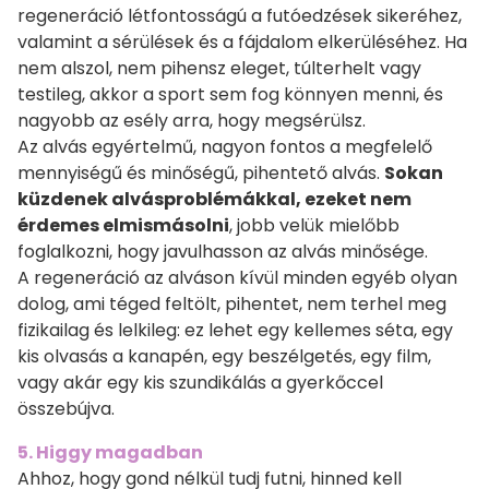
regeneráció létfontosságú a futóedzések sikeréhez,
valamint a sérülések és a fájdalom elkerüléséhez. Ha
nem alszol, nem pihensz eleget, túlterhelt vagy
testileg, akkor a sport sem fog könnyen menni, és
nagyobb az esély arra, hogy megsérülsz.
Az alvás egyértelmű, nagyon fontos a megfelelő
mennyiségű és minőségű, pihentető alvás.
Sokan
küzdenek alvásproblémákkal, ezeket nem
érdemes elmismásolni
, jobb velük mielőbb
foglalkozni, hogy javulhasson az alvás minősége.
A regeneráció az alváson kívül minden egyéb olyan
dolog, ami téged feltölt, pihentet, nem terhel meg
fizikailag és lelkileg: ez lehet egy kellemes séta, egy
kis olvasás a kanapén, egy beszélgetés, egy film,
vagy akár egy kis szundikálás a gyerkőccel
összebújva.
5. Higgy magadban
Ahhoz, hogy gond nélkül tudj futni, hinned kell