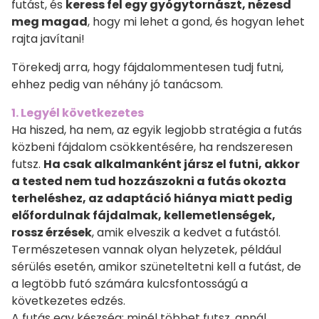
futást, és
keress fel egy gyógytornászt, nézesd
meg magad
, hogy mi lehet a gond, és hogyan lehet
rajta javítani!
Törekedj arra, hogy fájdalommentesen tudj futni,
ehhez pedig van néhány jó tanácsom.
1. Legyél következetes
Ha hiszed, ha nem, az egyik legjobb stratégia a futás
közbeni fájdalom csökkentésére, ha rendszeresen
futsz.
Ha csak alkalmanként jársz el futni, akkor
a tested nem tud hozzászokni a futás okozta
terheléshez, az adaptáció hiánya miatt pedig
előfordulnak fájdalmak, kellemetlenségek,
rossz érzések
, amik elveszik a kedvet a futástól.
Természetesen vannak olyan helyzetek, például
sérülés esetén, amikor szüneteltetni kell a futást, de
a legtöbb futó számára kulcsfontosságú a
következetes edzés.
A futás egy készség: minél többet futsz, annál