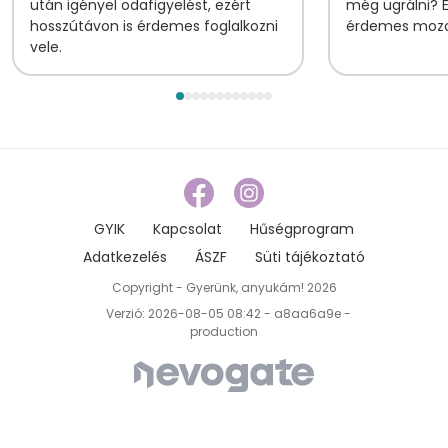
után igényel odafigyelést, ezért
még ugrálni? 
hosszútávon is érdemes foglalkozni
érdemes mozog
vele.
GYIK
Kapcsolat
Hűségprogram
Adatkezelés
ÁSZF
Süti tájékoztató
Copyright - Gyerünk, anyukám! 2026
Verzió: 2026-08-05 08:42 - a8aa6a9e -
production