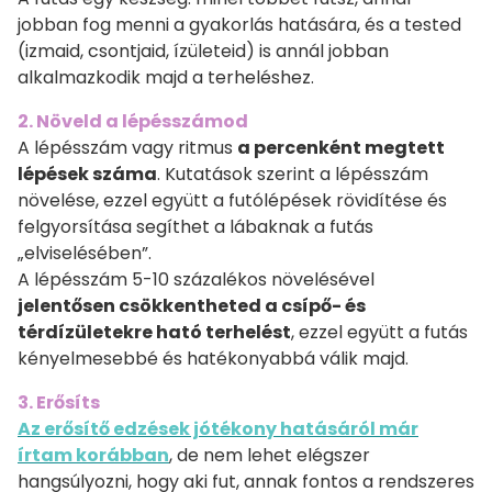
jobban fog menni a gyakorlás hatására, és a tested
(izmaid, csontjaid, ízületeid) is annál jobban
alkalmazkodik majd a terheléshez.
2. Növeld a lépésszámod
A lépésszám vagy ritmus
a percenként megtett
lépések száma
. Kutatások szerint a lépésszám
növelése, ezzel együtt a futólépések rövidítése és
felgyorsítása segíthet a lábaknak a futás
„elviselésében”.
A lépésszám 5-10 százalékos növelésével
jelentősen csökkentheted a csípő- és
térdízületekre ható terhelést
, ezzel együtt a futás
kényelmesebbé és hatékonyabbá válik majd.
3. Erősíts
Az erősítő edzések jótékony hatásáról már
írtam korábban
, de nem lehet elégszer
hangsúlyozni, hogy aki fut, annak fontos a rendszeres