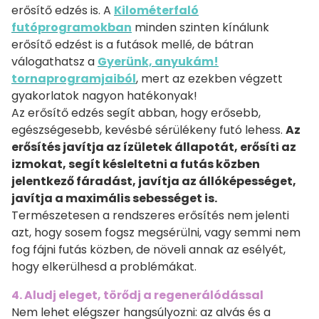
erősítő edzés is. A
Kilométerfaló
futóprogramokban
minden szinten kínálunk
erősítő edzést is a futások mellé, de bátran
válogathatsz a
Gyerünk, anyukám!
tornaprogramjaiból
, mert az ezekben végzett
gyakorlatok nagyon hatékonyak!
Az erősítő edzés segít abban, hogy erősebb,
egészségesebb, kevésbé sérülékeny futó lehess.
Az
erősítés javítja az ízületek állapotát, erősíti az
izmokat, segít késleltetni a futás közben
jelentkező fáradást, javítja az állóképességet,
javítja a maximális sebességet is.
Természetesen a rendszeres erősítés nem jelenti
azt, hogy sosem fogsz megsérülni, vagy semmi nem
fog fájni futás közben, de növeli annak az esélyét,
hogy elkerülhesd a problémákat.
4. Aludj eleget, törődj a regenerálódással
Nem lehet elégszer hangsúlyozni: az alvás és a