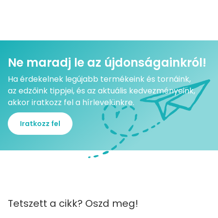
Ne maradj le az újdonságainkról!
Ha érdekelnek legújabb termékeink és tornáink,
az edzőink tippjei, és az aktuális kedvezményeink,
akkor iratkozz fel a hírlevelünkre.
Iratkozz fel
Tetszett a cikk? Oszd meg!