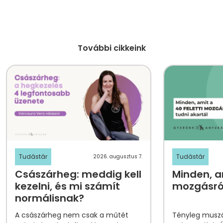
További cikkeink
Tudástár
Tudástár
2026. augusztus 7.
Császárheg: meddig kell
Minden, am
kezelni, és mi számít
mozgásról
normálisnak?
A császárheg nem csak a műtét
Tényleg muszá