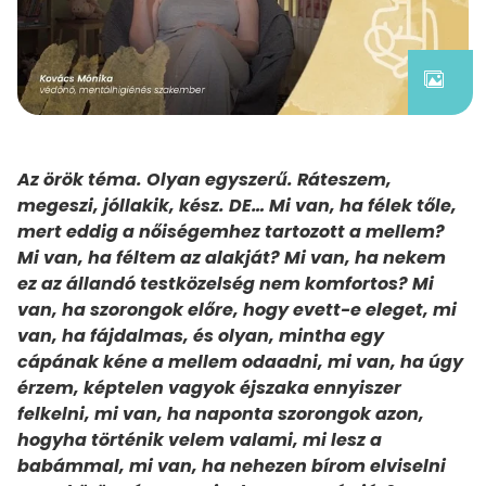
Az örök téma. Olyan egyszerű. Ráteszem,
megeszi, jóllakik, kész. DE… Mi van, ha félek tőle,
mert eddig a nőiségemhez tartozott a mellem?
Mi van, ha féltem az alakját? Mi van, ha nekem
ez az állandó testközelség nem komfortos? Mi
van, ha szorongok előre, hogy evett-e eleget, mi
van, ha fájdalmas, és olyan, mintha egy
cápának kéne a mellem odaadni, mi van, ha úgy
érzem, képtelen vagyok éjszaka ennyiszer
felkelni, mi van, ha naponta szorongok azon,
hogyha történik velem valami, mi lesz a
babámmal, mi van, ha nehezen bírom elviselni