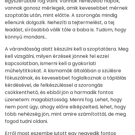
egyszerűbbé fog válni. Vannak nehezebb napok,
vannak gonosz mérlegek, amik kevesebbet mérnek
szoptatás után, mint előtte. A szorongás mindig
ellenünk dolgozik. Nehezíti a tejtermelést, a tej
leadást, sírósabbá válik tőle a baba is. Tudom, hogy
könnyű mondani…
A várandósság alatt készülni kell a szoptatásra. Meg
kell vizsgálni, milyen érzések jönnek fel ezzel
kapcsolatban, ismerni kell a gyakorlati
műhelytitkokat. A kismamák általában a szülésre
fókuszálnak, és kevesebbet foglalkoznak a táplálás
kérdésével, de felkészüléssel a szorongás
csökkenthető, és ebből jön a harmadik fontos
üzenetem: magabiztosság. Menni fog. Lehet, hogy
nem pont úgy, ahogy előre elképzelted, lehet, hogy
több nehézség jön, mint amire számítottál, de meg
fogod tudni oldani.
Erről most eszembe jutott egy negyedik fontos