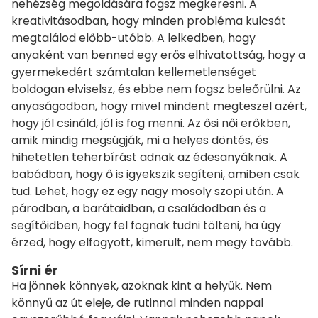
nehézség megoldására fogsz megkeresni. A
kreativitásodban, hogy minden probléma kulcsát
megtalálod előbb-utóbb. A lelkedben, hogy
anyaként van benned egy erős elhivatottság, hogy a
gyermekedért számtalan kellemetlenséget
boldogan elviselsz, és ebbe nem fogsz beleőrülni. Az
anyaságodban, hogy mivel mindent megteszel azért,
hogy jól csináld, jól is fog menni. Az ősi női erőkben,
amik mindig megsúgják, mi a helyes döntés, és
hihetetlen teherbírást adnak az édesanyáknak. A
babádban, hogy ő is igyekszik segíteni, amiben csak
tud. Lehet, hogy ez egy nagy mosoly szopi után. A
párodban, a barátaidban, a családodban és a
segítőidben, hogy fel fognak tudni tölteni, ha úgy
érzed, hogy elfogyott, kimerült, nem megy tovább.
Sírni ér
Ha jönnek könnyek, azoknak kint a helyük. Nem
könnyű az út eleje, de rutinnal minden nappal