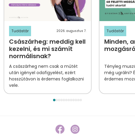
Tudástár
Tudástár
2026. augusztus 7.
Császárheg: meddig kell
Minden, am
kezelni, és mi számít
mozgásról
normálisnak?
A császárheg nem csak a műtét
Tényleg muszá
után igényel odafigyelést, ezért
még ugrálni? 
hosszútávon is érdemes foglalkozni
érdemes mozog
vele.