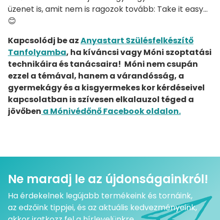
üzenet is, amit nem is ragozok tovább: Take it easy…
😊
Kapcsolódj be az
Anyastart Szülésfelkészítő
Tanfolyamba
, ha kíváncsi vagy Móni szoptatási
technikáira és tanácsaira! Móni nem csupán
ezzel a témával, hanem a várandósság, a
gyermekágy és a kisgyermekes kor kérdéseivel
kapcsolatban is szívesen elkalauzol téged a
jövőben
a Mónivédőnő Facebook oldalon.
Ne maradj le az újdonságainkról!
Ha érdekelnek legújabb termékeink és tornáink,
az edzőink tippjei, és az aktuális kedvezményeink,
akkor iratkozz fel a hírlevelünkre.