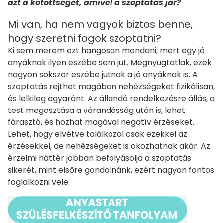
azt a kötöttséget, amivel a szoptatás jár?
Mi van, ha nem vagyok biztos benne,
hogy szeretni fogok szoptatni?
Ki sem merem ezt hangosan mondani, mert egy jó
anyáknak ilyen eszébe sem jut. Megnyugtatlak, ezek
nagyon sokszor eszébe jutnak a jó anyáknak is. A
szoptatás rejthet magában nehézségeket fizikálisan,
és lelkileg egyaránt. Az állandó rendelkezésre állás, a
test megosztása a várandósság után is, lehet
fárasztó, és hozhat magával negatív érzéseket.
Lehet, hogy elvétve találkozol csak ezekkel az
érzésekkel, de nehézségeket is okozhatnak akár. Az
érzelmi háttér jobban befolyásolja a szoptatás
sikerét, mint elsőre gondolnánk, ezért nagyon fontos
foglalkozni vele.