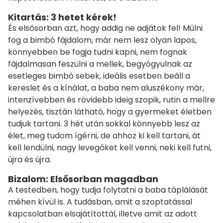
Kitartás: 3 hetet kérek!
És elsősorban azt, hogy addig ne adjátok fel! Múlni
fog a bimbó fájdalom, már nem lesz olyan lapos,
könnyebben be fogja tudni kapni, nem fognak
fájdalmasan feszülni a mellek, begyógyulnak az
esetleges bimbó sebek, ideális esetben beáll a
kereslet és a kínálat, a baba nem aluszékony már,
intenzívebben és rövidebb ideig szopik, rutin a mellre
helyezés, tisztán látható, hogy a gyermeket életben
tudjuk tartani. 3 hét után sokkal könnyebb lesz az
élet, meg tudom ígérni, de ahhoz ki kell tartani, át
kell lendülni, nagy levegőket kell venni, neki kell futni,
újra és újra.
Bizalom: Elsősorban magadban
A testedben, hogy tudja folytatni a baba táplálását
méhen kívül is. A tudásban, amit a szoptatással
kapcsolatban elsajátítottál, illetve amit az adott