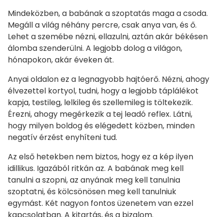
Mindeközben, a babának a szoptatás maga a csoda.
Megáll a világ néhány percre, csak anya van, és ő.
Lehet a szemébe nézni, ellazulni, aztán akár békésen
álomba szenderülni. A legjobb dolog a világon,
hónapokon, akár éveken át.
Anyai oldalon ez a legnagyobb hajtóerő. Nézni, ahogy
élvezettel kortyol, tudni, hogy a legjobb táplálékot
kapja, testileg, lelkileg és szellemileg is töltekezik.
Érezni, ahogy megérkezik a tej leadó reflex. Látni,
hogy milyen boldog és elégedett közben, minden
negatív érzést enyhíteni tud.
Az első hetekben nem biztos, hogy ez a kép ilyen
idillikus. Igazából ritkán az. A babának meg kell
tanulni a szopni, az anyának meg kell tanulnia
szoptatni, és kölcsönösen meg kell tanulniuk
egymást. Két nagyon fontos üzenetem van ezzel
kapcsolatban. A kitartás, és a bizalom.