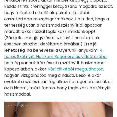
rendszeres sport, akkor mindenképp egy alapozó,
kezdő szintű tréninggel kezdj. Szánd magadra az időt,
hogy felépítsd a kellő alapokat a későbbi,
összetettebb mozgásgormákhoz. Ha tudod, hogy a
terhesség után a hasizmod szétnyílt állapotban
maradt, akkor azzal foglalkozz mindenképp!
(Zárójeles megjegyzés: a szétnyílt hasizom sok
esetben okozhat derékproblémákat.) Erre jó
lehetőség, ha benevezel a Gyerünk, anyukám!
4
hetes Szétnyílt Hasizom Regenerálás videótárába
,
ha még vannak kérdéseid a szétnyílt hasizommal
kapcsolatban, akkor
Nóri cikkéből megtudhatod
,
hogyan vizsgálhatod meg a hasad, késő-e akár
évekkel a szülés után foglalkozni a regenerálással, és
az is kiderül, miért fontos, hogy foglalkozz a szétnyílt
hasizmoddal.