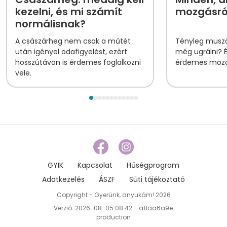
kezelni, és mi számít
mozgásról
normálisnak?
A császárheg nem csak a műtét
Tényleg muszá
után igényel odafigyelést, ezért
még ugrálni? 
hosszútávon is érdemes foglalkozni
érdemes mozog
vele.
GYIK
Kapcsolat
Hűségprogram
Adatkezelés
ÁSZF
Süti tájékoztató
Copyright - Gyerünk, anyukám! 2026
Verzió: 2026-08-05 08:42 - a8aa6a9e -
production