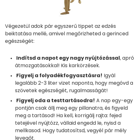
Végezetül adok pár egyszerű tippet az edzés
beiktatása mellé, amivel megőrizheted a gerinced
egészségét:
Indítsd a napot egy nagy nyújtózással
, apró
átmozgatásokkal! Kis karkörzések.
Figyelj a folyadékfogyasztásra!
Igyál
legalább 2-3 liter vizet naponta, hogy megóvd a
szövetek egészségét, rugalmasságát!
Figyelj oda a testtartásodra!
A nap egy-egy
pontján csak állj meg egy pillanatra, és figyeld
meg a tartásod! Ha kell, korrigálj rajta: fejed
tetejével nyújtózz, vállaid engedd le, nyisd a
mellkasod. Hogy tudatosítsd, vegyél pár mély
levegőt.