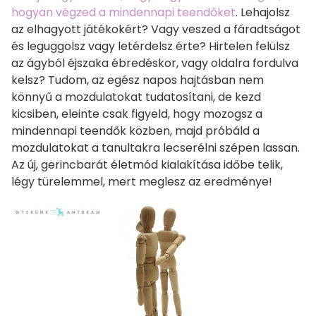
hogyan végzed a mindennapi teendőket
. Lehajolsz
az elhagyott játékokért? Vagy veszed a fáradtságot
és leguggolsz vagy letérdelsz érte? Hirtelen felülsz
az ágyból éjszaka ébredéskor, vagy oldalra fordulva
kelsz? Tudom, az egész napos hajtásban nem
könnyű a mozdulatokat tudatosítani, de kezd
kicsiben, eleinte csak figyeld, hogy mozogsz a
mindennapi teendők közben, majd próbáld a
mozdulatokat a tanultakra lecserélni szépen lassan.
Az új, gerincbarát életmód kialakítása időbe telik,
légy türelemmel, mert meglesz az eredménye!