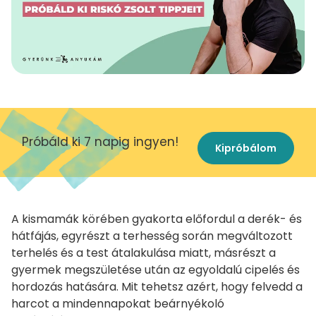
Próbáld ki 7 napig ingyen!
Kipróbálom
A kismamák körében gyakorta előfordul a derék- és
hátfájás, egyrészt a terhesség során megváltozott
terhelés és a test átalakulása miatt, másrészt a
gyermek megszületése után az egyoldalú cipelés és
hordozás hatására. Mit tehetsz azért, hogy felvedd a
harcot a mindennapokat beárnyékoló