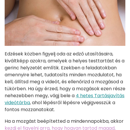
Edzések közben figyelj oda az edző utasításaira,
kiváltképp azokra, amelyek a helyes testtartást és a
gerinc helyzetét említik. Ezekben a feladatokban
amennyire lehet, tudatosíts minden mozdulatot, ha
kell, állítsd meg a videót, és ellenőrizd a mozgásod a
tükörben. Ha úgy érzed, hogy a mozgások ezen része
nehezebben megy, vágj bele a
4 hetes Tartásjavítás
videótárba
, ahol lépésről lépésre végigvesszük a
fontos mozzanatokat.
Ha a mozgást beépítetted a mindennapokba, akkor
kezdj el figyelni arra, hogy hogyan tartod magad,