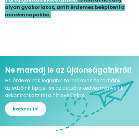
olyan gyakorlatot, amit érdemes beépíteni a
mindennapokba.
Ne maradj le az újdonságainkról!
Ha érdekelnek legújabb termékeink és tornáink,
az edzőink tippjei, és az aktuális kedvezményeink,
akkor iratkozz fel a hírlevelünkre.
Iratkozz fel