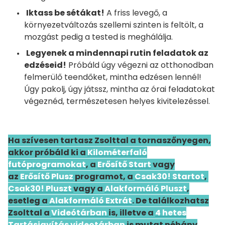
Iktass be sétákat!
A friss levegő, a
környezetváltozás szellemi szinten is feltölt, a
mozgást pedig a tested is meghálálja.
Legyenek a mindennapi rutin feladatok az
edzéseid!
Próbáld úgy végezni az otthonodban
felmerülő teendőket, mintha edzésen lennél!
Úgy pakolj, úgy játssz, mintha az órai feladatokat
végeznéd, természetesen helyes kivitelezéssel.
Ha szívesen tartasz Zsolttal a tornaszőnyegen,
akkor próbáld ki a
Kilométerfaló
futóprogramokat
, a
Erősítő Start
vagy
az
Erősítő Plusz
programot, a
Csak30! Startot
,
Csak30! Pluszt
vagy a
Alakformáló Pluszt
,
esetleg a
Alakformáló Extrát
. De találkozhatsz
Zsolttal a
Videótárban
is, illetve a
4 hetes
Tartásjavítás videotárban
is mutat néhány