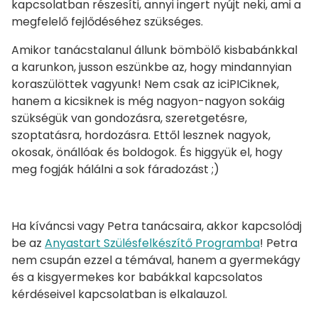
kapcsolatban részesíti, annyi ingert nyújt neki, ami a
megfelelő fejlődéséhez szükséges.
Amikor tanácstalanul állunk bömbölő kisbabánkkal
a karunkon, jusson eszünkbe az, hogy mindannyian
koraszülöttek vagyunk! Nem csak az iciPICiknek,
hanem a kicsiknek is még nagyon-nagyon sokáig
szükségük van gondozásra, szeretgetésre,
szoptatásra, hordozásra. Ettől lesznek nagyok,
okosak, önállóak és boldogok. És higgyük el, hogy
meg fogják hálálni a sok fáradozást ;)
Ha kíváncsi vagy Petra tanácsaira, akkor kapcsolódj
be az
Anyastart Szülésfelkészítő Programba
! Petra
nem csupán ezzel a témával, hanem a gyermekágy
és a kisgyermekes kor babákkal kapcsolatos
kérdéseivel kapcsolatban is elkalauzol.