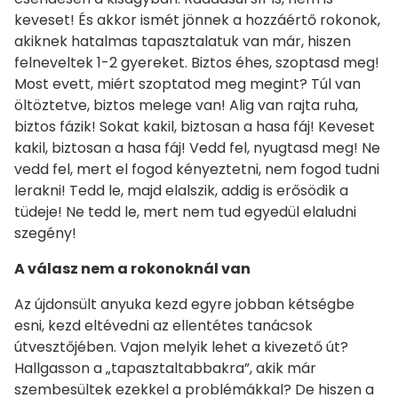
keveset! És akkor ismét jönnek a hozzáértő rokonok,
akiknek hatalmas tapasztalatuk van már, hiszen
felneveltek 1-2 gyereket. Biztos éhes, szoptasd meg!
Most evett, miért szoptatod meg megint? Túl van
öltöztetve, biztos melege van! Alig van rajta ruha,
biztos fázik! Sokat kakil, biztosan a hasa fáj! Keveset
kakil, biztosan a hasa fáj! Vedd fel, nyugtasd meg! Ne
vedd fel, mert el fogod kényeztetni, nem fogod tudni
lerakni! Tedd le, majd elalszik, addig is erősödik a
tüdeje! Ne tedd le, mert nem tud egyedül elaludni
szegény!
A válasz nem a rokonoknál van
Az újdonsült anyuka kezd egyre jobban kétségbe
esni, kezd eltévedni az ellentétes tanácsok
útvesztőjében. Vajon melyik lehet a kivezető út?
Hallgasson a „tapasztaltabbakra”, akik már
szembesültek ezekkel a problémákkal? De hiszen a