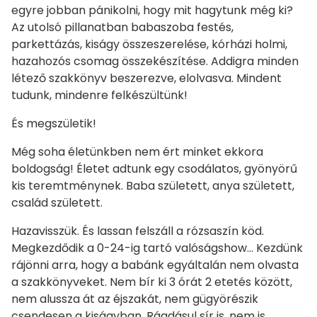
egyre jobban pánikolni, hogy mit hagytunk még ki?
Az utolsó pillanatban babaszoba festés,
parkettázás, kiságy összeszerelése, kórházi holmi,
hazahozós csomag összekészítése. Addigra minden
létező szakkönyv beszerezve, elolvasva. Mindent
tudunk, mindenre felkészültünk!
És megszületik!
Még soha életünkben nem ért minket ekkora
boldogság! Életet adtunk egy csodálatos, gyönyörű
kis teremtménynek. Baba született, anya született,
család született.
Hazavisszük. És lassan felszáll a rózsaszín köd.
Megkezdődik a 0-24-ig tartó valóságshow… Kezdünk
rájönni arra, hogy a babánk egyáltalán nem olvasta
a szakkönyveket. Nem bír ki 3 órát 2 etetés között,
nem alussza át az éjszakát, nem gügyörészik
csendesen a kiságyban. Ráadásul sír is, nem is