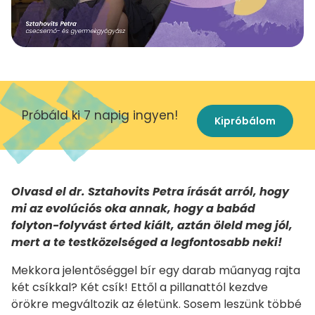
Próbáld ki 7 napig ingyen!
Kipróbálom
Olvasd el dr. Sztahovits Petra írását arról, hogy
mi az evolúciós oka annak, hogy a babád
folyton-folyvást érted kiált, aztán öleld meg jól,
mert a te testközelséged a legfontosabb neki!
Mekkora jelentőséggel bír egy darab műanyag rajta
két csíkkal? Két csík! Ettől a pillanattól kezdve
örökre megváltozik az életünk. Sosem leszünk többé