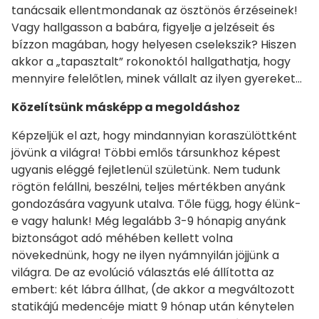
tanácsaik ellentmondanak az ösztönös érzéseinek!
Vagy hallgasson a babára, figyelje a jelzéseit és
bízzon magában, hogy helyesen cselekszik? Hiszen
akkor a „tapasztalt” rokonoktól hallgathatja, hogy
mennyire felelőtlen, minek vállalt az ilyen gyereket…
Közelítsünk másképp a megoldáshoz
Képzeljük el azt, hogy mindannyian koraszülöttként
jövünk a világra! Többi emlős társunkhoz képest
ugyanis eléggé fejletlenül születünk. Nem tudunk
rögtön felállni, beszélni, teljes mértékben anyánk
gondozására vagyunk utalva. Tőle függ, hogy élünk-
e vagy halunk! Még legalább 3-9 hónapig anyánk
biztonságot adó méhében kellett volna
növekednünk, hogy ne ilyen nyámnyilán jöjjünk a
világra. De az evolúció választás elé állította az
embert: két lábra állhat, (de akkor a megváltozott
statikájú medencéje miatt 9 hónap után kénytelen