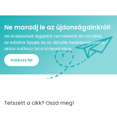
Ne maradj le az újdonságainkról!
Ha érdekelnek legújabb termékeink és tornáink,
az edzőink tippjei, és az aktuális kedvezményeink,
akkor iratkozz fel a hírlevelünkre.
Iratkozz fel
Tetszett a cikk? Oszd meg!