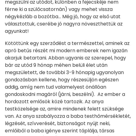
megszülni az utódot, különben a fejecskéje nem
férne ki a szülőcsatornán) vagy mehet vissza
négykézláb a bozótba… Még jó, hogy az első utat
választottuk, cserébe jó nagyra növeszthettük az
agyunkat!
Kötöttünk egy szerződést a természettel, aminek az
apró betűs részét mi modern emberek nem igazán
akarjuk betartani. Abban ugyanis az szerepel, hogy
bár az utód 9 hónap méhen belüli élet után
megszületett, de további 3-9 hónapig ugyanolyan
gondozásban kellene, hogy részesüljön egészen
addig, amíg nem tud valamelyest önállóan
gondoskodni magáról (járni, beszélni). Az ember a
hordozott emlősök közé tartozik. Az anya
testközelsége az, amire mindenek felett szüksége
van. Az anya szabályozza a baba testhőmérsékletét,
légzését, szívverését, biztonságot nyújt neki,
emlőiből a baba igénye szerint táplálja, társas