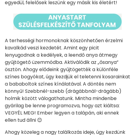
egyedül, felelősek leszünk egy másik kis életért!
A terhességi hormonoknak köszönhetően érzelmi
kavalkád veszi kezdetét. Amint egy picit
lenyugodnak a kedélyek, a leendő anya átmegy
gyűjtögető üzemmódba. Aktiválódik az „ősanya”
ösztön. Ahogy elődeink gyűjtögették a különféle
színes bogyókat, úgy kezdjük el teletenni kosarainkat
a bababoltok színes kínálatával. A döntés nem
könnyű! Szebbnél-szebb (drágábbnál-drágább)
holmik között válogathatunk. Mintha mindenbe
gyárilag be lenne programozva, hogy azt kiáltsa:
VEGYÉL MEG! Ember legyen a talápán, aki ennek
ellen tud állni 😊
Ahogy közeleg a nagy találkozás ideje, úgy kezdünk