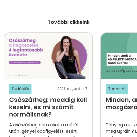
További cikkeink
Tudástár
Tudástár
2026. augusztus 7.
Császárheg: meddig kell
Minden, am
kezelni, és mi számít
mozgásról
normálisnak?
A császárheg nem csak a műtét
Tényleg muszá
után igényel odafigyelést, ezért
még ugrálni? 