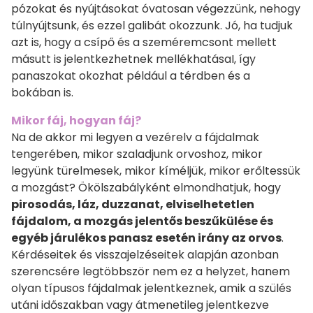
pózokat és nyújtásokat óvatosan végezzünk, nehogy
túlnyújtsunk, és ezzel galibát okozzunk. Jó, ha tudjuk
azt is, hogy a csípő és a szeméremcsont mellett
másutt is jelentkezhetnek mellékhatásaI, így
panaszokat okozhat például a térdben és a
bokában is.
Mikor fáj, hogyan fáj?
Na de akkor mi legyen a vezérelv a fájdalmak
tengerében, mikor szaladjunk orvoshoz, mikor
legyünk türelmesek, mikor kíméljük, mikor erőltessük
a mozgást? Ökölszabályként elmondhatjuk, hogy
pirosodás, láz, duzzanat, elviselhetetlen
fájdalom, a mozgás jelentős beszűkülése és
egyéb járulékos panasz esetén irány az orvos
.
Kérdéseitek és visszajelzéseitek alapján azonban
szerencsére legtöbbször nem ez a helyzet, hanem
olyan típusos fájdalmak jelentkeznek, amik a szülés
utáni időszakban vagy átmenetileg jelentkezve