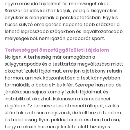
egyre erősödő fájdalmat és merevséget okoz.
Sokszor az idős korhoz kötjük, pedig a kisgyerekes
anyukák is élen járnak a porckoptatásban. Egy kis
húsos súlyzó emelgetése naponta több százszor a
lehető legrosszabb szögekben és legváltozatosabb
mélységekből, nem igazán porcbarát sport.
Terhességgel összefüggő ízületi fájdalom
No igen. A terhesség már önmagában a
súlygyarapodás és a testtartás megváltozása miatt
okozhat ízületi fájdalmat, erre jön a jótékony relaxin
hormon, aminek köszönhetően a test könnyebben
formálódik, a baba el- és kifér. Szerepe hasznos, de
járulékosan sajnos komoly ízületi fájdalmat és
instabilitást okozhat, különösen a kismedencei
régióban. Ez természetes, átmeneti állapot, szülés
után fokozatosan megszűnik, de kell hozzá türelem
és tudatosság. Ilyen például annak észben tartása,
hogy a relaxin hormon jelenléte alatt bizonyos