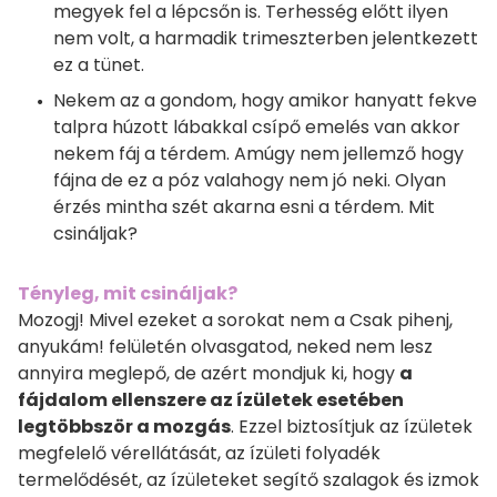
megyek fel a lépcsőn is. Terhesség előtt ilyen
nem volt, a harmadik trimeszterben jelentkezett
ez a tünet.
Nekem az a gondom, hogy amikor hanyatt fekve
talpra húzott lábakkal csípő emelés van akkor
nekem fáj a térdem. Amúgy nem jellemző hogy
fájna de ez a póz valahogy nem jó neki. Olyan
érzés mintha szét akarna esni a térdem. Mit
csináljak?
Tényleg, mit csináljak?
Mozogj! Mivel ezeket a sorokat nem a Csak pihenj,
anyukám! felületén olvasgatod, neked nem lesz
annyira meglepő, de azért mondjuk ki, hogy
a
fájdalom ellenszere az ízületek esetében
legtöbbször a mozgás
. Ezzel biztosítjuk az ízületek
megfelelő vérellátását, az ízületi folyadék
termelődését, az ízületeket segítő szalagok és izmok