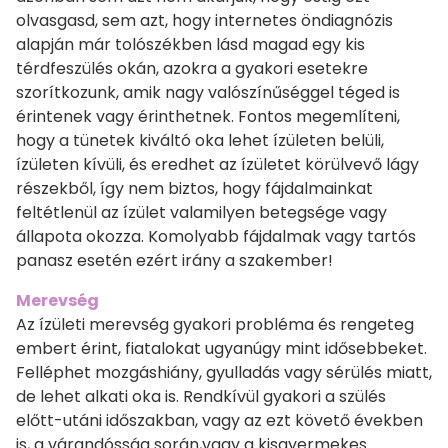
olvasgasd, sem azt, hogy internetes öndiagnózis
alapján már tolószékben lásd magad egy kis
térdfeszülés okán, azokra a gyakori esetekre
szorítkozunk, amik nagy valószínűséggel téged is
érintenek vagy érinthetnek. Fontos megemlíteni,
hogy a tünetek kiváltó oka lehet ízületen belüli,
ízületen kívüli, és eredhet az ízületet körülvevő lágy
részekből, így nem biztos, hogy fájdalmainkat
feltétlenül az ízület valamilyen betegsége vagy
állapota okozza. Komolyabb fájdalmak vagy tartós
panasz esetén ezért irány a szakember!
Merevség
Az ízületi merevség gyakori probléma és rengeteg
embert érint, fiatalokat ugyanúgy mint idősebbeket.
Felléphet mozgáshiány, gyulladás vagy sérülés miatt,
de lehet alkati oka is. Rendkívül gyakori a szülés
előtt-utáni időszakban, vagy az ezt követő években
is, a várandósság során,vagy a kisgyermekes