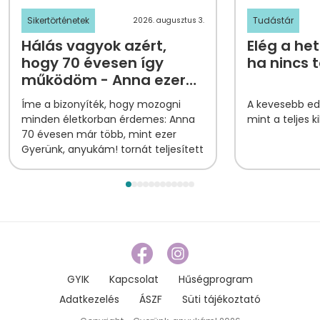
Sikertörténetek
Tudástár
2026. augusztus 3.
Hálás vagyok azért,
Elég a het
hogy 70 évesen így
ha nincs 
működöm - Anna ezer
tornapontjának
Íme a bizonyíték, hogy mozogni
A kevesebb edz
története
minden életkorban érdemes: Anna
mint a teljes k
70 évesen már több, mint ezer
Gyerünk, anyukám! tornát teljesített
GYIK
Kapcsolat
Hűségprogram
Adatkezelés
ÁSZF
Süti tájékoztató