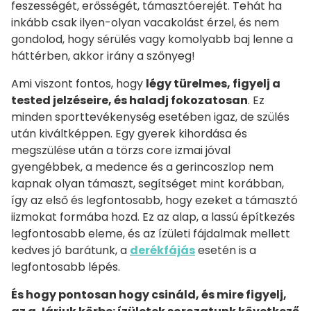
feszességét, erősségét, támasztóerejét. Tehát ha
inkább csak ilyen-olyan vacakolást érzel, és nem
gondolod, hogy sérülés vagy komolyabb baj lenne a
háttérben, akkor irány a szőnyeg!
Ami viszont fontos, hogy
légy türelmes, figyelj a
tested jelzéseire, és haladj fokozatosan
. Ez
minden sporttevékenység esetében igaz, de szülés
után kiváltképpen. Egy gyerek kihordása és
megszülése után a törzs core izmai jóval
gyengébbek, a medence és a gerincoszlop nem
kapnak olyan támaszt, segítséget mint korábban,
így az első és legfontosabb, hogy ezeket a támasztó
iizmokat formába hozd. Ez az alap, a lassú építkezés
legfontosabb eleme, és az ízületi fájdalmak mellett
kedves jó barátunk, a
derékfájás
esetén is a
legfontosabb lépés.
És hogy pontosan hogy csináld, és mire figyelj,