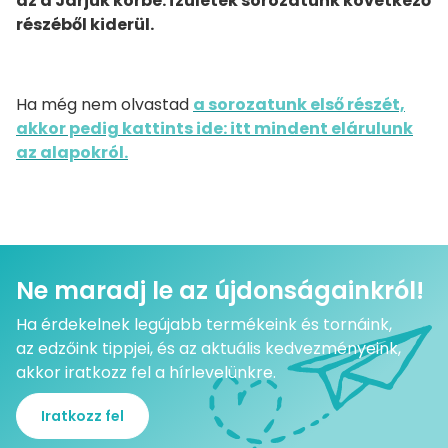
az a Járjuk körbe: ízületek sorozatunk következő
részéből kiderül.
Ha még nem olvastad
a sorozatunk első részét,
akkor pedig kattints ide: itt mindent elárulunk
az alapokról.
Ne maradj le az újdonságainkról!
Ha érdekelnek legújabb termékeink és tornáink,
az edzőink tippjei, és az aktuális kedvezményeink,
akkor iratkozz fel a hírlevelünkre.
Iratkozz fel