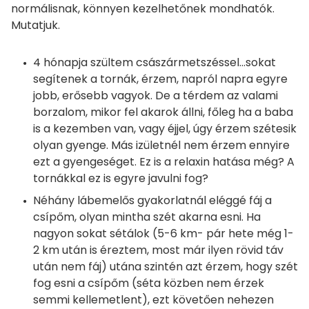
normálisnak, könnyen kezelhetőnek mondhatók.
Mutatjuk.
4 hónapja szültem császármetszéssel...sokat
segítenek a tornák, érzem, napról napra egyre
jobb, erősebb vagyok. De a térdem az valami
borzalom, mikor fel akarok állni, főleg ha a baba
is a kezemben van, vagy éjjel, úgy érzem szétesik
olyan gyenge. Más izületnél nem érzem ennyire
ezt a gyengeséget. Ez is a relaxin hatása még? A
tornákkal ez is egyre javulni fog?
Néhány lábemelős gyakorlatnál eléggé fáj a
csípőm, olyan mintha szét akarna esni. Ha
nagyon sokat sétálok (5-6 km- pár hete még 1-
2 km után is éreztem, most már ilyen rövid táv
után nem fáj) utána szintén azt érzem, hogy szét
fog esni a csípőm (séta közben nem érzek
semmi kellemetlent), ezt követően nehezen