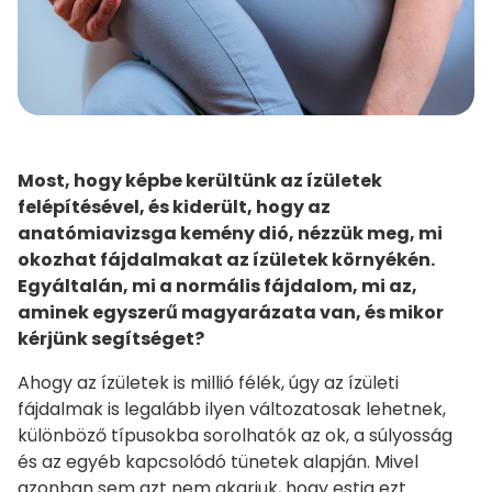
Most, hogy képbe kerültünk az ízületek
felépítésével, és kiderült, hogy az
anatómiavizsga kemény dió, nézzük meg, mi
okozhat fájdalmakat az ízületek környékén.
Egyáltalán, mi a normális fájdalom, mi az,
aminek egyszerű magyarázata van, és mikor
kérjünk segítséget?
Ahogy az ízületek is millió félék, úgy az ízületi
fájdalmak is legalább ilyen változatosak lehetnek,
különböző típusokba sorolhatók az ok, a súlyosság
és az egyéb kapcsolódó tünetek alapján. Mivel
azonban sem azt nem akarjuk, hogy estig ezt