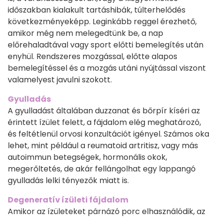
időszakban kialakult tartáshibák, túlterhelődés
következményeképp. Leginkább reggel érezhető,
amikor még nem melegedtünk be, a nap
előrehaladtával vagy sport előtti bemelegítés után
enyhül. Rendszeres mozgással, előtte alapos
bemelegítéssel és a mozgás utáni nyújtással viszont
valamelyest javulni szokott.
Gyulladás
A gyulladást általában duzzanat és bőrpír kíséri az
érintett ízület felett, a fájdalom elég meghatározó,
és feltétlenül orvosi konzultációt igényel. Számos oka
lehet, mint például a reumatoid artritisz, vagy más
autoimmun betegségek, hormonális okok,
megerőltetés, de akár fellángolhat egy lappangó
gyulladás lelki tényezők miatt is.
Degeneratív ízületi fájdalom
Amikor az ízületeket párnázó porc elhasználódik, az