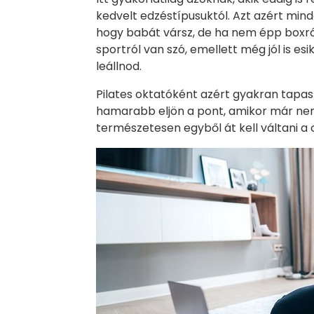
kedvelt edzéstípusuktól. Azt azért min
hogy babát vársz, de ha nem épp boxró
sportról van szó, emellett még jól is esi
leállnod.
Pilates oktatóként azért gyakran tapasz
hamarabb eljön a pont, amikor már nem
természetesen egyből át kell váltani a 