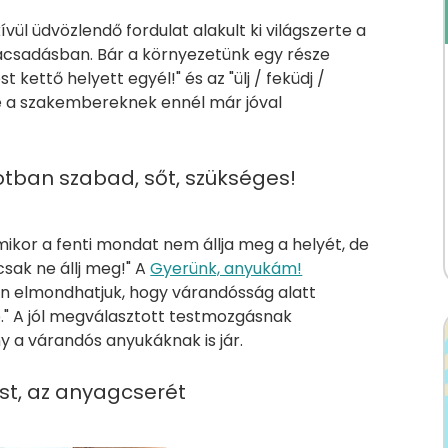
ül üdvözlendő fordulat alakult ki világszerte a
ácsadásban. Bár a környezetünk egy része
t kettő helyett egyél!" és az "ülj / feküdj /
ére a szakembereknek ennél már jóval
 a témához.
tban szabad, sőt, szükséges!
mikor a fenti mondat nem állja meg a helyét, de
 csak ne állj meg!" A
Gyerünk, anyukám!
an elmondhatjuk, hogy várandósság alatt
 le." A jól megválasztott testmozgásnak
y a várandós anyukáknak is jár.
ést, az anyagcserét