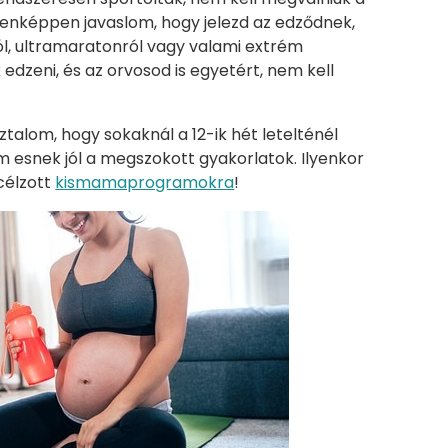
denképpen javaslom, hogy jelezd az edződnek,
l, ultramaratonról vagy valami extrém
k edzeni, és az orvosod is egyetért, nem kell
talom, hogy sokaknál a 12-ik hét letelténél
 esnek jól a megszokott gyakorlatok. Ilyenkor
célzott
kismamaprogramokra
!