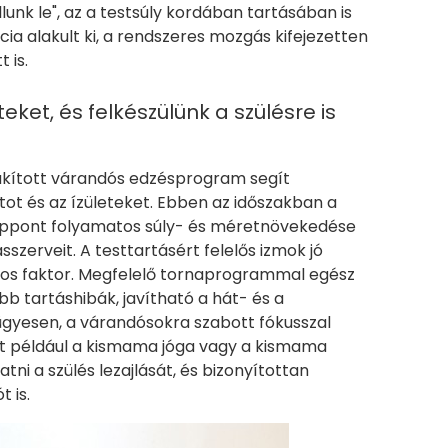
lunk le", az a testsúly kordában tartásában is
ncia alakult ki, a rendszeres mozgás kifejezetten
t is.
eket, és felkészülünk a szülésre is
alakított várandós edzésprogram segít
tot és az ízületeket. Ebben az időszakban a
zéppont folyamatos súly- és méretnövekedése
sszerveit. A testtartásért felelős izmok jó
tos faktor. Megfelelő tornaprogrammal egész
tartáshibák, javítható a hát- és a
ügyesen, a várandósokra szabott fókusszal
int például a kismama jóga vagy a kismama
ni a szülés lezajlását, és bizonyítottan
 is.