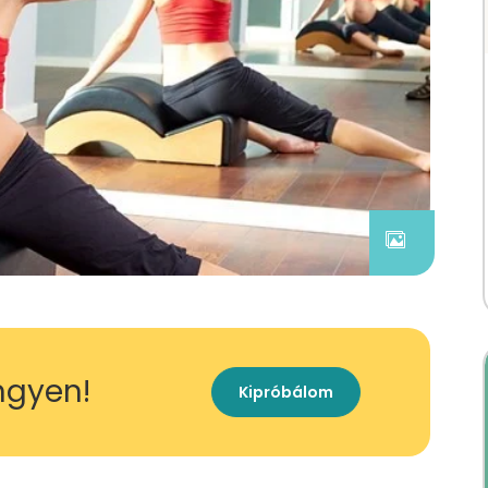
ingyen!
Kipróbálom