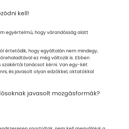
zódni kell!
 nem egyértelmű, hogy várandósság alatt
ól értetődik, hogy egyáltalán nem mindegy,
lőrehaladtával ez még változik is. Ebben
szakértői tanácsot kérni. Van egy-két
nni, és javasolt olyan edzőkkel, oktatókkal
andósoknak javasolt mozgásformák?
s rendszeresen sportoltak, nem kell megválniuk a