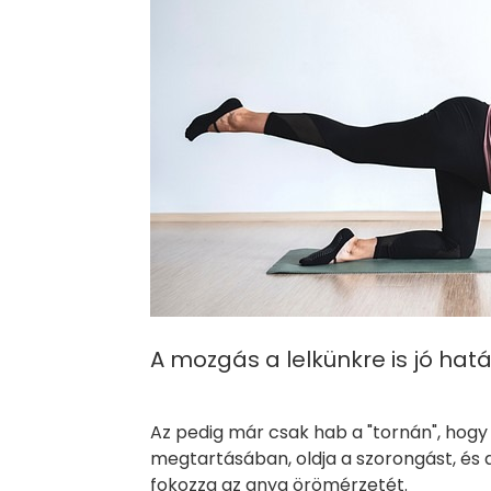
A mozgás a lelkünkre is jó hat
Az pedig már csak hab a "tornán", hogy 
megtartásában, oldja a szorongást, és
fokozza az anya örömérzetét.