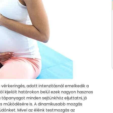
 vérkeringés, adott intenzitásnál emelkedik a
jól kijelölt határokon belül ezek nagyon hasznos
 tápanyagot minden sejtünkhöz eljuttatni, jó
gés működésére is. A dinamikusabb mozgás
tüdőnket. Mivel az élénk testmozgás az