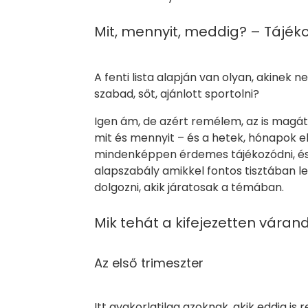
Mit, mennyit, meddig? – Tájéko
A fenti lista alapján van olyan, akinek
szabad, sőt, ajánlott sportolni?
Igen ám, de azért remélem, az is magát
mit és mennyit – és a hetek, hónapok e
mindenképpen érdemes tájékozódni, és 
alapszabály amikkel fontos tisztában le
dolgozni, akik járatosak a témában.
Mik tehát a kifejezetten vár
Az első trimeszter
Itt gyakorlatilag azoknak, akik eddig i