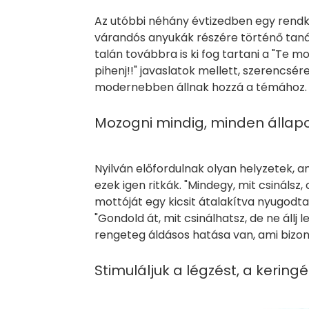
Az utóbbi néhány évtizedben egy rendkív
várandós anyukák részére történő tan
talán továbbra is ki fog tartani a "Te mos
pihenj!!" javaslatok mellett, szerencs
modernebben állnak hozzá
Mozogni mindig, minden állapo
Nyilván előfordulnak olyan helyzetek, a
ezek igen ritkák. "Mindegy, mit csinálsz,
mottóját egy kicsit átalakítva nyugodt
"Gondold át, mit csinálhatsz, de ne állj
rengeteg áldásos hatása van, ami bizon
Stimuláljuk a légzést, a kering