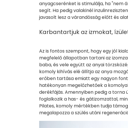
anyagcserénket is stimulálja, ha "nem ál
segít. Ha pedig valakinél inzulinreziszte
javasolt lesz a várandósság előtt és alat
Karbantartjuk az izmokat, ízület
Az is fontos szempont, hogy egy jól ki
megfelelő állapotban tartani az izomza
baba, és vele együtt az anyai törzskö
komoly kihívás elé állítja az anya mozgá
erőben tartása emiatt egy nagyon fon
hatékonyan megelőzhetőek a komolyabb 
derékfájás. Amennyiben pedig a torna 
foglalkozik a has- és gátizomzattal, m
Pilates, komoly mértékben tudja támogat
megalapozza a szülés utáni regenerációt