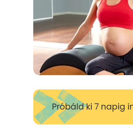
Próbáld ki 7 napig 