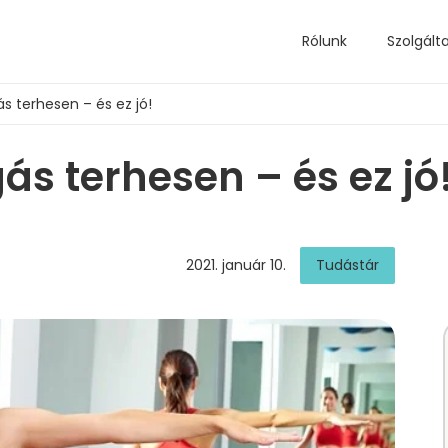
Rólunk
Szolgált
s terhesen – és ez jó!
ás terhesen – és ez jó
2021. január 10.
Tudástár