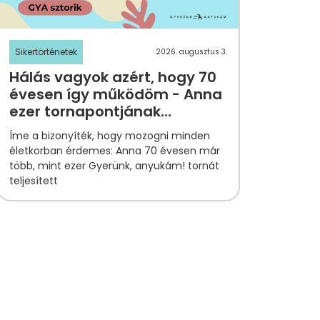
Sikertörténetek
2026. augusztus 3.
Hálás vagyok azért, hogy 70
évesen így működöm - Anna
ezer tornapontjának
története
Íme a bizonyíték, hogy mozogni minden
életkorban érdemes: Anna 70 évesen már
több, mint ezer Gyerünk, anyukám! tornát
teljesített