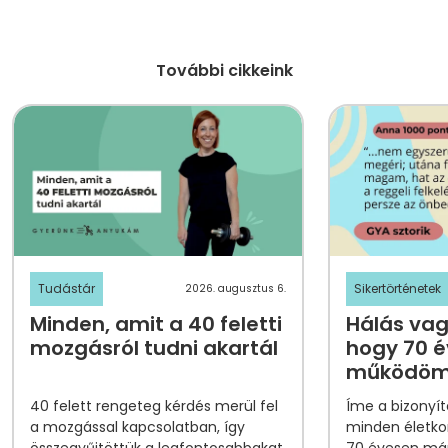
További cikkeink
Tudástár
Sikertörténetek
2026. augusztus 6.
Minden, amit a 40 feletti
Hálás vag
mozgásról tudni akartál
hogy 70 é
működöm 
tornapon
40 felett
rengeteg kérdés merül fel
Íme a bizonyí
története
a mozgással kapcsolatban, így
minden életko