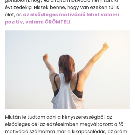
gondolom, hogy ez a fajta motiváció nem tart ki
évtizedekig. Hiszek benne, hogy van ezeken túl is
élet, és
az elsődleges motiváció lehet valami
pozitív, valami ÖRÖMTELI.
Miután le tudtam adni a kényszerességből, az
elsődleges cél az edzéseimben megváltozott: a fő
motiváció számomra már a kikapcsolódás, az öröm