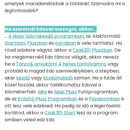
amelyek maradandóbbak a többinél. Számodra mi a
legfontosabb?
Ha szeretnél Edoval mozogni, akkor...
...
A Nagy Súlyrakezdő programban
, az Alakformáló
Startban
,
Pluszban
és
Extrában
is vele tarthatsz. Ha
rövid edzésre vágysz, akkor a
Csak30! Pluszban
. De
ha megismernéd Edo táncos világát, akkor nevezz
be a
Táncolj, anyukám! 4 hetes tanfolyamra
, vagy
próbáld ki magad Edo szenvedélyében, a stepben,
akár
kezdő
vagy
középhaladó
szinten. Ha a futás áll
közel hozzád, akkor találkozhatsz Edoval a
Kilométerfaló
Mini
és
Maxi Plusz
Futóprogramban,
de az
Erősítő Plusz Programban
és a
Popsizomban
is
ott lesz vele edzésed. Ha pedig az idő a legerősebb
korlátod, akkor a
Csak30! Start
lesz az a program,
amiben veled edz Edo.