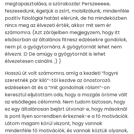
megtapasztalása, a szórakozás! Perszeeeee,
feszesedünk, égetjük a zsírt, mobilizálunk, mindenféle
pozitív fiziológiai hatást elérünk, de ha mindeközben
nincs meg az élvezeti érték, akkor mit sem ér
számomra. (Azt zárójelben megjegyzem, hogy itt
elsősorban az általános fitnesz edzésekre gondolok,
nem pl. a gyógytornára. A gyógytornát lehet nem
élvezni. :D De amúgy a gyógytornát is lehet
élvezetesen csinálni. ;) )
Hosszú út volt számomra, amíg a kezdeti “fogyni
szeretnék pár kiló”-tól kezdve az önostorozó
edzéseken át és a “mit gondolnak rólam”-on
keresztül eljutottam oda, hogy a mozgás öröme vált
az elsődleges célommá. Nem tudom biztosan, hogy
ez egy általánosan bejárt útvonal-e, hogy másoknál
is pont ilyen sorrendben érkeznek-e a fő motivációk.
Látom magam körül viszont, hogy vannak
mindenféle fő motivációk, és vannak köztük olyanok,