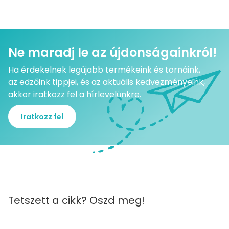
Ne maradj le az újdonságainkról!
Ha érdekelnek legújabb termékeink és tornáink,
az edzőink tippjei, és az aktuális kedvezményeink,
akkor iratkozz fel a hírlevelünkre.
Iratkozz fel
Tetszett a cikk? Oszd meg!