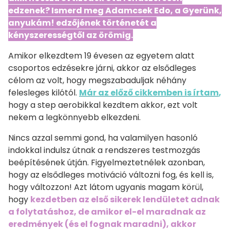
edzenek? Ismerd meg Adamcsek Edo, a Gyerünk,
anyukám! edzőjének történetét a
kényszerességtől az örömig.
Amikor elkezdtem 19 évesen az egyetem alatt
csoportos edzésekre járni, akkor az elsődleges
célom az volt, hogy megszabaduljak néhány
felesleges kilótól.
Már az előző cikkemben is írtam
,
hogy a step aerobikkal kezdtem akkor, ezt volt
nekem a legkönnyebb elkezdeni.
Nincs azzal semmi gond, ha valamilyen hasonló
indokkal indulsz útnak a rendszeres testmozgás
beépítésének útján. Figyelmeztetnélek azonban,
hogy az elsődleges motiváció változni fog, és kell is,
hogy változzon! Azt látom ugyanis magam körül,
hogy
kezdetben az első sikerek lendületet adnak
a folytatáshoz, de amikor el-el maradnak az
eredmények (és el fognak maradni), akkor