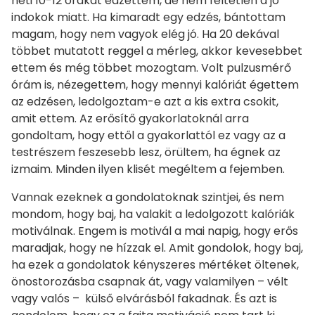
heti 10-12 órákat edzettem, de nem feltétlen a jó
indokok miatt. Ha kimaradt egy edzés, bántottam
magam, hogy nem vagyok elég jó. Ha 20 dekával
többet mutatott reggel a mérleg, akkor kevesebbet
ettem és még többet mozogtam. Volt pulzusmérő
órám is, nézegettem, hogy mennyi kalóriát égettem
az edzésen, ledolgoztam-e azt a kis extra csokit,
amit ettem. Az erősítő gyakorlatoknál arra
gondoltam, hogy ettől a gyakorlattól ez vagy az a
testrészem feszesebb lesz, örültem, ha égnek az
izmaim. Minden ilyen klisét megéltem a fejemben.
Vannak ezeknek a gondolatoknak szintjei, és nem
mondom, hogy baj, ha valakit a ledolgozott kalóriák
motiválnak. Engem is motivál a mai napig, hogy erős
maradjak, hogy ne hízzak el. Amit gondolok, hogy baj,
ha ezek a gondolatok kényszeres mértéket öltenek,
önostorozásba csapnak át, vagy valamilyen – vélt
vagy valós – külső elvárásból fakadnak. És azt is