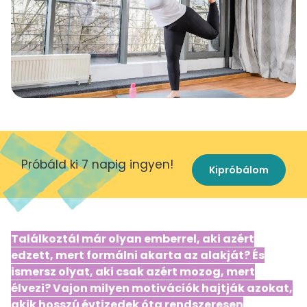
Próbáld ki 7 napig ingyen!
Kipróbálom
Találkoztál már olyan emberrel, aki azért
edzett, mert formálni akarta az alakját? És
ismersz olyat, aki csak azért mozog, mert
élvezi? Vajon milyen motivációk hajtják azokat,
akik hosszú évtizedek óta rendszeresen