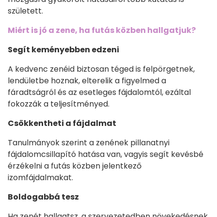
született.
Miért is jó a zene, ha futás közben hallgatjuk?
Segít keményebben edzeni
A kedvenc zenéid biztosan téged is felpörgetnek,
lendületbe hoznak, elterelik a figyelmed a
fáradtságról és az esetleges fájdalomtól, ezáltal
fokozzák a teljesítményed.
Csökkentheti a fájdalmat
Tanulmányok szerint a zenének pillanatnyi
fájdalomcsillapító hatása van, vagyis segít kevésbé
érzékelni a futás közben jelentkező
izomfájdalmakat.
Boldogabbá tesz
Ha zenét hallgatsz, a szervezetedben növekedésnek