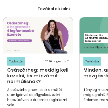
További cikkeink
Tudástár
Tudástár
2026. augusztus 7.
Császárheg: meddig kell
Minden, am
kezelni, és mi számít
mozgásról
normálisnak?
A császárheg nem csak a műtét
Tényleg muszá
után igényel odafigyelést, ezért
még ugrálni? 
hosszútávon is érdemes foglalkozni
érdemes mozog
vele.