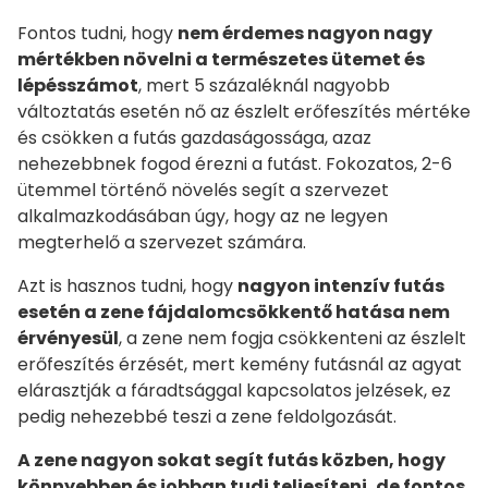
Fontos tudni, hogy
nem érdemes nagyon nagy
mértékben növelni a természetes ütemet és
lépésszámot
, mert 5 százaléknál nagyobb
változtatás esetén nő az észlelt erőfeszítés mértéke
és csökken a futás gazdaságossága, azaz
nehezebbnek fogod érezni a futást. Fokozatos, 2-6
ütemmel történő növelés segít a szervezet
alkalmazkodásában úgy, hogy az ne legyen
megterhelő a szervezet számára.
Azt is hasznos tudni, hogy
nagyon intenzív futás
esetén a zene fájdalomcsökkentő hatása nem
érvényesül
, a zene nem fogja csökkenteni az észlelt
erőfeszítés érzését, mert kemény futásnál az agyat
elárasztják a fáradtsággal kapcsolatos jelzések, ez
pedig nehezebbé teszi a zene feldolgozását.
A zene nagyon sokat segít futás közben, hogy
könnyebben és jobban tudj teljesíteni, de fontos,