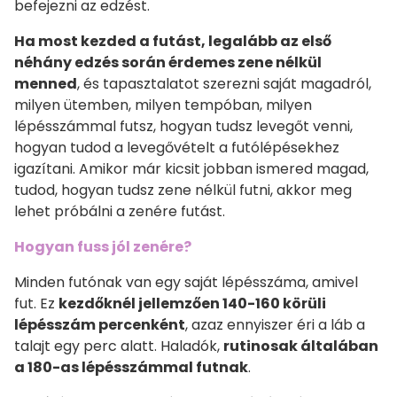
befejezni az edzést.
Ha most kezded a futást, legalább az első
néhány edzés során érdemes zene nélkül
menned
, és tapasztalatot szerezni saját magadról,
milyen ütemben, milyen tempóban, milyen
lépésszámmal futsz, hogyan tudsz levegőt venni,
hogyan tudod a levegővételt a futólépésekhez
igazítani. Amikor már kicsit jobban ismered magad,
tudod, hogyan tudsz zene nélkül futni, akkor meg
lehet próbálni a zenére futást.
Hogyan fuss jól zenére?
Minden futónak van egy saját lépésszáma, amivel
fut. Ez
kezdőknél jellemzően 140-160 körüli
lépésszám percenként
, azaz ennyiszer éri a láb a
talajt egy perc alatt. Haladók,
rutinosak általában
a 180-as lépésszámmal futnak
.