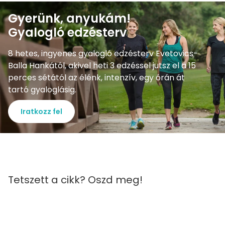
Gyerünk, anyukám!
Gyalogló edzésterv
8 hetes, ingyenes gyalogló edzésterv Evetovics-
Balla Hankától, akivel heti 3 edzéssel jutsz el a 15
perces sétától az élénk, intenzív, egy órán át
tartó gyaloglásig.
Iratkozz fel
Tetszett a cikk? Oszd meg!