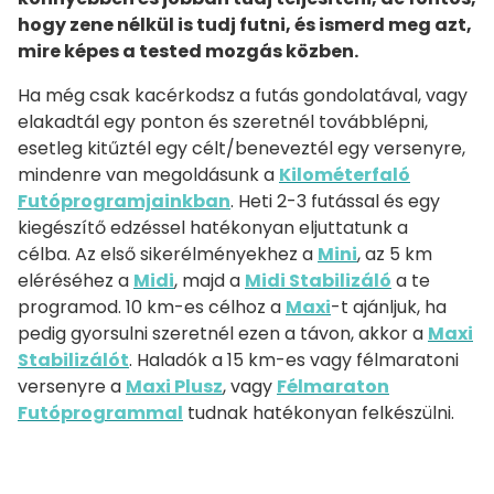
hogy zene nélkül is tudj futni, és ismerd meg azt,
mire képes a tested mozgás közben.
Ha még csak kacérkodsz a futás gondolatával, vagy
elakadtál egy ponton és szeretnél továbblépni,
esetleg kitűztél egy célt/beneveztél egy versenyre,
mindenre van megoldásunk a
Kilométerfaló
Futóprogramjainkban
. Heti 2-3 futással és egy
kiegészítő edzéssel hatékonyan eljuttatunk a
célba. Az első sikerélményekhez a
Mini
, az 5 km
eléréséhez a
Midi
, majd a
Midi Stabilizáló
a te
programod. 10 km-es célhoz a
Maxi
-t ajánljuk, ha
pedig gyorsulni szeretnél ezen a távon, akkor a
Maxi
Stabilizálót
. Haladók a 15 km-es vagy félmaratoni
versenyre a
Maxi Plusz
, vagy
Félmaraton
Futóprogrammal
tudnak hatékonyan felkészülni.