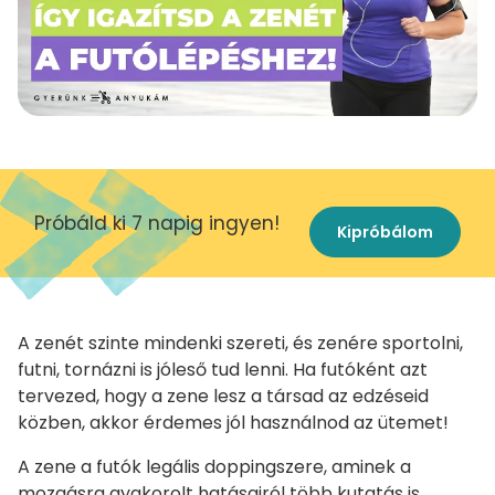
Próbáld ki 7 napig ingyen!
Kipróbálom
A zenét szinte mindenki szereti, és zenére sportolni,
futni, tornázni is jóleső tud lenni. Ha futóként azt
tervezed, hogy a zene lesz a társad az edzéseid
közben, akkor érdemes jól használnod az ütemet!
A zene a futók legális doppingszere, aminek a
mozgásra gyakorolt hatásairól több kutatás is