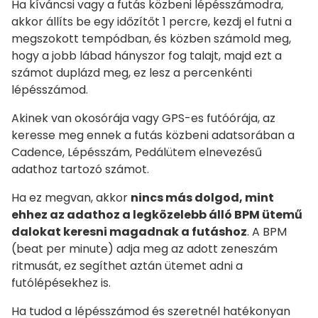
Ha kíváncsi vagy a futás közbeni lépésszámodra,
akkor állíts be egy időzítőt 1 percre, kezdj el futni a
megszokott tempódban, és közben számold meg,
hogy a jobb lábad hányszor fog talajt, majd ezt a
számot duplázd meg, ez lesz a percenkénti
lépésszámod.
Akinek van okosórája vagy GPS-es futóórája, az
keresse meg ennek a futás közbeni adatsorában a
Cadence, Lépésszám, Pedálütem elnevezésű
adathoz tartozó számot.
Ha ez megvan, akkor
nincs más dolgod, mint
ehhez az adathoz a legközelebb álló BPM ütemű
dalokat keresni magadnak a futáshoz
. A BPM
(beat per minute) adja meg az adott zeneszám
ritmusát, ez segíthet aztán ütemet adni a
futólépésekhez is.
Ha tudod a lépésszámod és szeretnél hatékonyan