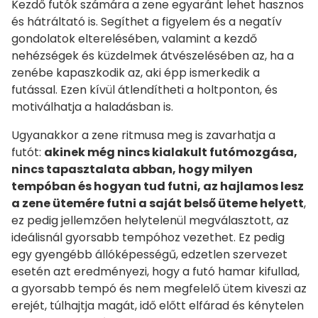
Kezdő futók számára a zene egyaránt lehet hasznos
és hátráltató is. Segíthet a figyelem és a negatív
gondolatok elterelésében, valamint a kezdő
nehézségek és küzdelmek átvészelésében az, ha a
zenébe kapaszkodik az, aki épp ismerkedik a
futással. Ezen kívül átlendítheti a holtponton, és
motiválhatja a haladásban is.
Ugyanakkor a zene ritmusa meg is zavarhatja a
futót:
akinek még nincs kialakult futómozgása,
nincs tapasztalata abban, hogy milyen
tempóban és hogyan tud futni, az hajlamos lesz
a zene ütemére futni a saját belső üteme helyett
,
ez pedig jellemzően helytelenül megválasztott, az
ideálisnál gyorsabb tempóhoz vezethet. Ez pedig
egy gyengébb állóképességű, edzetlen szervezet
esetén azt eredményezi, hogy a futó hamar kifullad,
a gyorsabb tempó és nem megfelelő ütem kiveszi az
erejét, túlhajtja magát, idő előtt elfárad és kénytelen