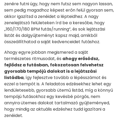
zenére futni úgy, hogy nem futsz sem nagyon lassan,
sem pedig magadhoz képest erőn felül gyorsan sem,
akkor igazítsd a zenéidet a lépteidhez. A nagy
zenelejátszó felületeken írd be a keresőbe, hogy
„160/170/180 BPM futás/running”, és sok lejátszási
listát és dalgyűjteményt kapsz majd, amikből
összeállíthatod a saját kedvenceidet futáshoz.
Ahogy egyre jobban megismered a saját
természetes ritmusodat, és
ahogy erősödsz,
fejlődsz a futásban, fokozatosan felvehetsz
gyorsabb tempójú dalokat is a lejátszási
listádba
, így fejlesztve tovább a lépésszámot és
ezzel a tempót is. A feladatos edzésekhez lehet egy
lendületesebb, gyorsabb ütemű listád, míg a könnyű
tempójú futásokhoz egy kevésbé pörgős, nem
annyira ütemes dalokat tartalmazó gyűjteményed,
hogy mindig az aktuális edzéshez tudd igazítani a
zenéidet.