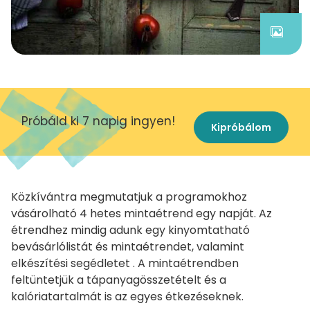
Próbáld ki 7 napig ingyen!
Kipróbálom
Közkívántra megmutatjuk a programokhoz
vásárolható 4 hetes mintaétrend egy napját. Az
étrendhez mindig adunk egy kinyomtatható
bevásárlólistát és mintaétrendet, valamint
elkészítési segédletet . A mintaétrendben
feltüntetjük a tápanyagösszetételt és a
kalóriatartalmát is az egyes étkezéseknek.