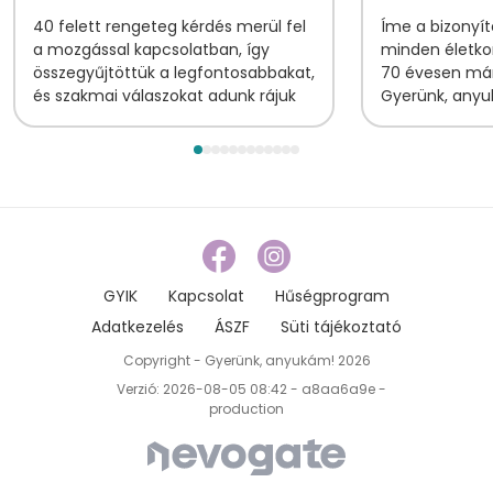
tornapon
40 felett
rengeteg kérdés merül fel
Íme a bizonyí
története
a mozgással kapcsolatban, így
minden életko
összegyűjtöttük a legfontosabbakat,
70 évesen már
és szakmai válaszokat adunk rájuk
Gyerünk, anyuk
GYIK
Kapcsolat
Hűségprogram
Adatkezelés
ÁSZF
Süti tájékoztató
Copyright - Gyerünk, anyukám! 2026
Verzió: 2026-08-05 08:42 - a8aa6a9e -
production