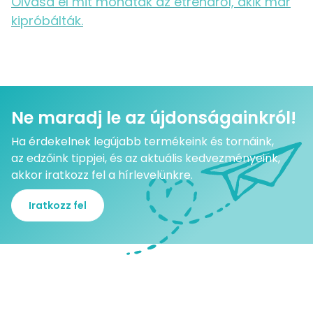
Olvasd el mit mondtak az étrendről, akik már
kipróbálták.
Ne maradj le az újdonságainkról!
Ha érdekelnek legújabb termékeink és tornáink,
az edzőink tippjei, és az aktuális kedvezményeink,
akkor iratkozz fel a hírlevelünkre.
Iratkozz fel