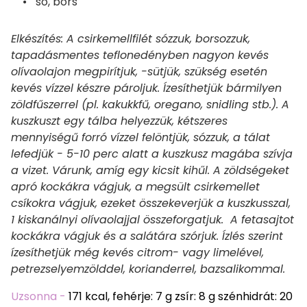
só, bors
Elkészítés: A csirkemellfilét sózzuk, borsozzuk,
tapadásmentes teflonedényben nagyon kevés
olívaolajon megpirítjuk, -sütjük, szükség esetén
kevés vízzel készre pároljuk. Ízesíthetjük bármilyen
zöldfűszerrel (pl. kakukkfű, oregano, snidling stb.). A
kuszkuszt egy tálba helyezzük, kétszeres
mennyiségű forró vízzel felöntjük, sózzuk, a tálat
lefedjük - 5-10 perc alatt a kuszkusz magába szívja
a vizet. Várunk, amíg egy kicsit kihűl. A zöldségeket
apró kockákra vágjuk, a megsült csirkemellet
csíkokra vágjuk, ezeket összekeverjük a kuszkusszal,
1 kiskanálnyi olívaolajjal összeforgatjuk. A fetasajtot
kockákra vágjuk és a salátára szórjuk. Ízlés szerint
ízesíthetjük még kevés citrom- vagy limelével,
petrezselyemzölddel, korianderrel, bazsalikommal.
Uzsonna -
171 kcal, fehérje: 7 g zsír: 8 g szénhidrát: 20