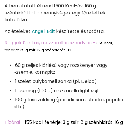
A bemutatott étrend 1500 Kcal-ás, 160 g
szénhidráttal, a mennyiségek egy főre lettek
kalkulálva.
Az ételeket
Angeli Edit
készítette és fotózta.
Reggeli: Sonkás, mozzarellás szendvics -
355 kcal,
fehérje: 29 g zsír: 12 g szénhidrát: 33
60 g teljes kiőrlésű vagy rozskenyér vagy
~zsemle, kornspitz
1 szelet pulykamell sonka (pl. Delco)
1 csomag (100 g) mozzarella light sajt
1
00 g friss zöldség (paradicsom, uborka, paprika
stb.)
Tízórai -
155 kcal, fehérje: 3 g zsír: 8 g szénhidrát: 16 g