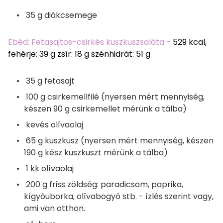
35 g diákcsemege
Ebéd: Fetasajtos-csirkés kuszkuszsaláta -
529 kcal,
fehérje: 39 g zsír: 18 g szénhidrát: 51 g
35 g fetasajt
100 g csirkemellfilé (nyersen mért mennyiség,
készen 90 g csirkemellet mérünk a tálba)
kevés olívaolaj
65 g kuszkusz (nyersen mért mennyiség, készen
190 g kész kuszkuszt mérünk a tálba)
1 kk olívaolaj
200 g friss zöldség: paradicsom, paprika,
kígyóuborka, olívabogyó stb. - ízlés szerint vagy,
ami van otthon.