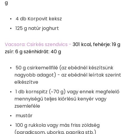
g
4 db Korpovit keksz
125 g natúr joghurt
Vacsora: Csirkés szendvics -
301 kcal, fehérje: 19 g
zsír: 6 g szénhidrát: 40 g
50 g csirkemellfilé (az ebédnél készítsünk
nagyobb adagot) - az ebédnél leírtak szerint
elkészítve
1 db kornspitz (~70 g) vagy ennek megfelelő
mennyiségű teljes kiőrlésű kenyér vagy
zsemleféle
mustár
100 g rukkola vagy más friss zöldség
(paradicsom, uborka, paprika stb.)