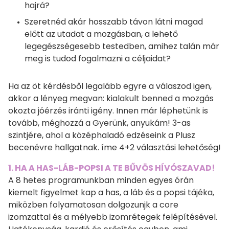
hajrá?
Szeretnéd akár hosszabb távon látni magad
előtt az utadat a mozgásban, a lehető
legegészségesebb testedben, amihez talán már
meg is tudod fogalmazni a céljaidat?
Ha az öt kérdésből legalább egyre a válaszod igen,
akkor a lényeg megvan: kialakult benned a mozgás
okozta jóérzés iránti igény. Innen már léphetünk is
tovább, méghozzá a Gyerünk, anyukám! 3-as
szintjére, ahol a középhaladó edzéseink a Plusz
becenévre hallgatnak. íme 4+2 választási lehetőség!
1. HA A HAS-LÁB-POPSI A TE BŰVÖS HÍVÓSZAVAD!
A 8 hetes programunkban minden egyes órán
kiemelt figyelmet kap a has, a láb és a popsi tájéka,
miközben folyamatosan dolgozunjk a core
izomzattal és a mélyebb izomrétegek felépítésével.