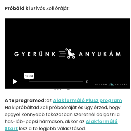
Próbáld ki
Szívós Zoli óráját:
A te programod:
az
Alakformáló Plusz program
Ha kipróbáltad Zoli próbaóráját és úgy érzed, hogy
eggyel könnyebb fokozatban szeretnél dolgozni a
has-láb-popsi hármason, akkor az
Alakformáló
Start
lesz a te legjobb választásod.