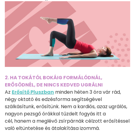
2. HA TOKÁTÓL BOKÁIG FORMÁLÓDNÁL,
ERŐSÖDNÉL, DE NINCS KEDVED UGRÁLNI
Az
Erősítő Pluszban
minden héten 3 óra vár rád,
négy oktató és edzésforma segítségével
szálkásítunk, erősítünk. Nem a kardiós, azaz ugrálós,
nagyon pezsgő órákkal tűzdelt fogyás itt a
cél, hanem a meglévő zsírpárnák célzott erősítéssel
való eltüntetése és átalakítása izommá.