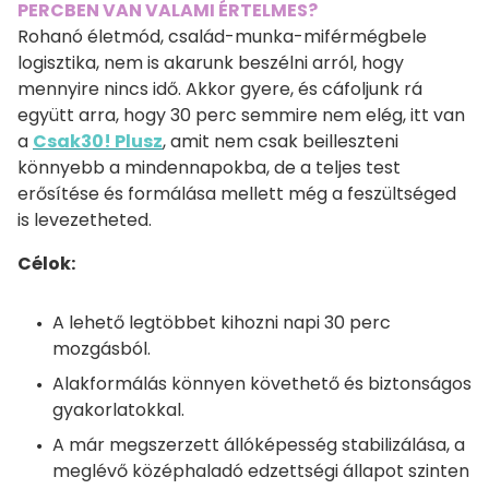
PERCBEN VAN VALAMI ÉRTELMES?
Rohanó életmód, család-munka-miférmégbele
logisztika, nem is akarunk beszélni arról, hogy
mennyire nincs idő. Akkor gyere, és cáfoljunk rá
együtt arra, hogy 30 perc semmire nem elég, itt van
a
Csak30! Plusz
, amit nem csak beilleszteni
könnyebb a mindennapokba, de a teljes test
erősítése és formálása mellett még a feszültséged
is levezetheted.
Célok:
A lehető legtöbbet kihozni napi 30 perc
mozgásból.
Alakformálás könnyen követhető és biztonságos
gyakorlatokkal.
A már megszerzett állóképesség stabilizálása, a
meglévő középhaladó edzettségi állapot szinten