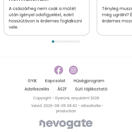
A császárheg nem csak a műtét
Tényleg muszá
után igényel odafigyelést, ezért
még ugrálni? 
hosszútávon is érdemes foglalkozni
érdemes mozog
vele.
GYIK
Kapcsolat
Hűségprogram
Adatkezelés
ÁSZF
Süti tájékoztató
Copyright - Gyerünk, anyukám! 2026
Verzió: 2026-08-05 08:42 - a8aa6a9e -
production