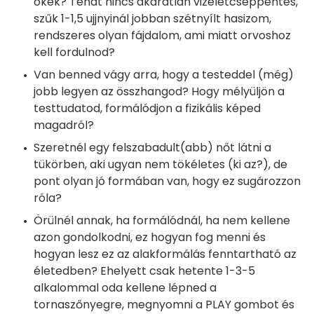
okék? Tehát nincs akaratlan vizeletcseppentés,
szűk 1-1,5 ujjnyinál jobban szétnyílt hasizom,
rendszeres olyan fájdalom, ami miatt orvoshoz
kell fordulnod?
Van benned vágy arra, hogy a testeddel (még)
jobb legyen az összhangod? Hogy mélyüljön a
testtudatod, formálódjon a fizikális képed
magadról?
Szeretnél egy felszabadult(abb) nőt látni a
tükörben, aki ugyan nem tökéletes (ki az?), de
pont olyan jó formában van, hogy ez sugározzon
róla?
Örülnél annak, ha formálódnál, ha nem kellene
azon gondolkodni, ez hogyan fog menni és
hogyan lesz ez az alakformálás fenntartható az
életedben? Ehelyett csak hetente 1-3-5
alkalommal oda kellene lépned a
tornaszőnyegre, megnyomni a PLAY gombot és