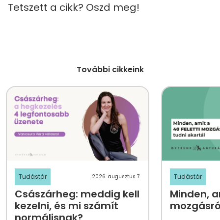
Tetszett a cikk? Oszd meg!
További cikkeink
Tudástár
Tudástár
2026. augusztus 7.
Császárheg: meddig kell
Minden, am
kezelni, és mi számít
mozgásról
normálisnak?