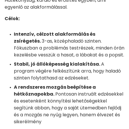
Hatékonyság, kardió és erősítés egyben, ami
egyenlő az alakformálással.
Célok:
Intenzív, célzott alakformálás és
zsírégetés.
3-as, középhaladó szinten.
Fókuszban a problémás testrészek, minden órán
kezelésbe vesszük a hasat, a lábakat és a popsit.
Stabil, jó állóképesség kialakítása.
A
program végére felkészítünk arra, hogy haladó
szinten folytathasd az edzéseket.
A rendszeres mozgás beépítése a
hétköznapokba.
Pontosan instruált edzésekkel
és esetenként könnyítési lehetőségekkel
segítünk abban, hogy a saját ütemedben fejlődj
és a mozgás ne nyűg legyen, hanem élvezet és
sikerélmény