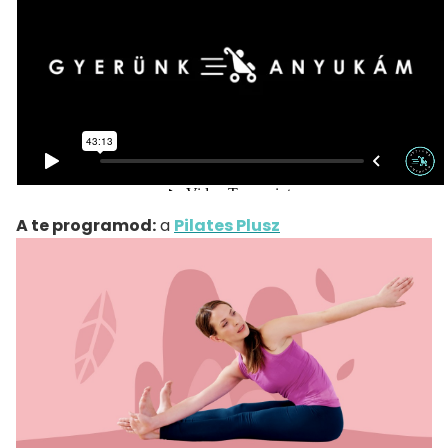
A te programod:
a
Pilates Plusz