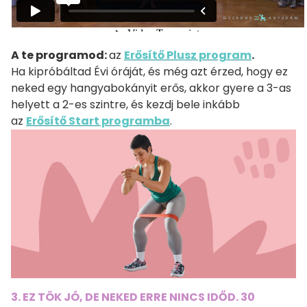
A te programod:
az
Erősítő Plusz program
.
Ha kipróbáltad Évi óráját, és még azt érzed, hogy ez
neked egy hangyabokányit erős, akkor gyere a 3-as
helyett a 2-es szintre, és kezdj bele inkább
az
Erősítő Start programba
.
3. EZ TÖK JÓ, DE NEKED ERRE NINCS IDŐD. 30