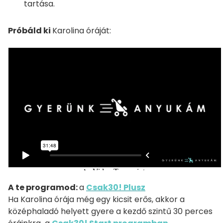
tartása.
Próbáld ki
Karolina óráját:
A te programod:
a
Csak30! Plusz
Ha Karolina órája még egy kicsit erős, akkor a
középhaladó helyett gyere a kezdő szintű 30 perces