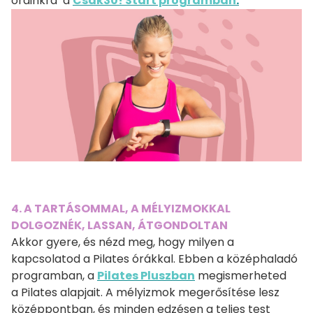
óráinkra a
Csak30! Start programban
.
4. A TARTÁSOMMAL, A MÉLYIZMOKKAL
DOLGOZNÉK, LASSAN, ÁTGONDOLTAN
Akkor gyere, és nézd meg, hogy milyen a
kapcsolatod a Pilates órákkal. Ebben a középhaladó
programban, a
Pilates Pluszban
megismerheted
a Pilates alapjait. A mélyizmok megerősítése lesz
középpontban, és minden edzésen a teljes test