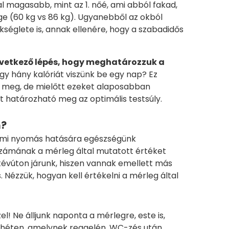
l magasabb, mint az 1. nőé, ami abból fakad,
 (60 kg vs 86 kg). Ugyanebből az okból
kséglete is, annak ellenére, hogy a szabadidős
vetkező lépés, hogy meghatározzuk a
ogy hány kalóriát viszünk be egy nap? Ez
ő meg, de mielőtt ezeket alaposabban
 határozható meg az optimális testsúly.
m?
dalmi nyomás hatására egészségünk
zámának a mérleg által mutatott értéket
 tévúton járunk, hiszen vannak emellett más
 Nézzük, hogyan kell értékelni a mérleg által
! Ne álljunk naponta a mérlegre, este is,
 a héten, amelynek reggelén, WC-zés után,