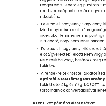
reggeli előtt, lehetőleg pucéran - 
rendszerességnél ne mérjük gyakrab
ritkább) is.
Felejtsd el, hogy ennyi vagy annyi k
Mindannyian ismerjük a “magasságod
index akar lenni, és nem is pont így
is tudható, hogy nem lehet minden
Felejtsd el, hogy annyi kiló szeret
előtt/gyerek(ek) előtt! Nem vagy an
Ne a múltba vágyj, határozz meg reá
tekintve!
A fentiekre tekintettel tudatosítsd
optimális testtömegtartomány
tekinthető X kg és Y kg KÖZÖTTI t
tartományok konvertálásával lehe
A fenti két példára visszatérve: