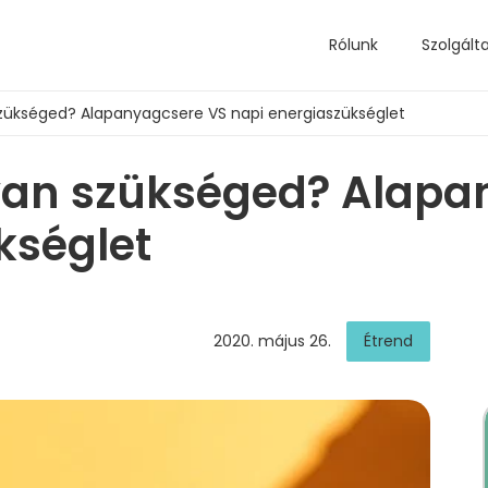
Rólunk
Szolgált
szükséged? Alapanyagcsere VS napi energiaszükséglet
van szükséged? Alapa
kséglet
2020. május 26.
Étrend