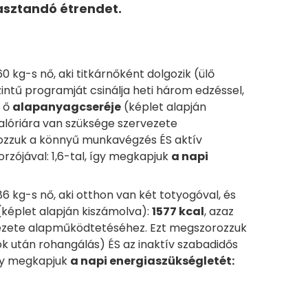
asztandó étrendet.
 kg-s nő, aki titkárnőként dolgozik (ülő
intű programját csinálja heti három edzéssel,
z ő
alapanyagcseréje
(képlet alapján
kalóriára van szüksége szervezete
zzuk a könnyű munkavégzés ÉS aktív
rzójával: 1,6-tal, így megkapjuk
a napi
6 kg-s nő, aki otthon van két totyogóval, és
képlet alapján kiszámolva):
1577 kcal
, azaz
vezete alapműködtetéséhez. Ezt megszorozzuk
 után rohangálás) ÉS az inaktív szabadidős
így megkapjuk
a napi energiaszükségletét: