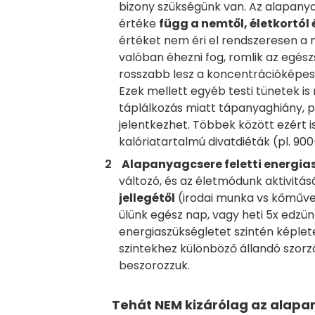
bizony szükségünk van. Az alapanya
értéke
függ a nemtől, életkortól
értéket nem éri el rendszeresen a 
valóban éhezni fog, romlik az egés
rosszabb lesz a koncentrációképess
Ezek mellett egyéb testi tünetek is
táplálkozás miatt tápanyaghiány, pl
jelentkezhet. Többek között ezért 
kalóriatartalmú divatdiéták (pl. 90
Alapanyagcsere feletti energia
változó, és az életmódunk aktivitá
jellegétől
(irodai munka vs kőműves
ülünk egész nap, vagy heti 5x edzün
energiaszükségletet szintén képlete
szintekhez különböző állandó szor
beszorozzuk.
Tehát NEM kizárólag az alapa