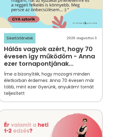
Sikertörténetek
2026. augusztus 3.
Hálás vagyok azért, hogy 70
évesen így működöm - Anna
ezer tornapontjának
története
Íme a bizonyíték, hogy mozogni minden
életkorban érdemes: Anna 70 évesen már
több, mint ezer Gyerünk, anyukám! tornát
teljesített