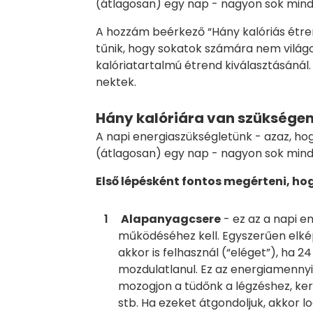
(átlagosan) egy nap - nagyon sok mind
A hozzám beérkező “Hány kalóriás étre
tűnik, hogy sokatok számára nem világo
kalóriatartalmú étrend kiválasztásánál.
nektek.
Hány kalóriára van szüksége
A napi energiaszükségletünk - azaz, ho
(átlagosan) egy nap - nagyon sok mind
Első lépésként fontos megérteni, hogy
Alapanyagcsere
- ez az a napi e
működéséhez kell. Egyszerűen elkép
akkor is felhasznál (“eléget”), ha 
mozdulatlanul. Ez az energiamennyi
mozogjon a tüdőnk a légzéshez, keri
stb. Ha ezeket átgondoljuk, akkor l