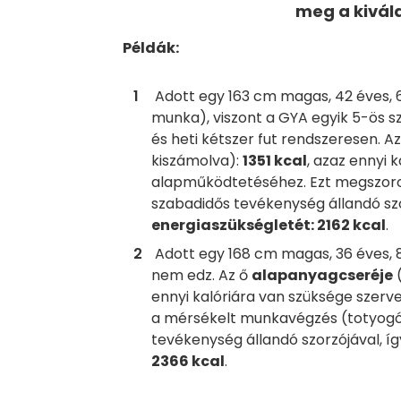
meg a kivál
Példák:
Adott egy 163 cm magas, 42 éves, 60
munka), viszont a GYA egyik 5-ös sz
és heti kétszer fut rendszeresen. A
kiszámolva):
1351 kcal
, azaz ennyi 
alapműködtetéséhez. Ezt megszoro
szabadidős tevékenység állandó szo
energiaszükségletét: 2162 kcal
.
Adott egy 168 cm magas, 36 éves, 8
nem edz. Az ő
alapanyagcseréje
(
ennyi kalóriára van szüksége szer
a mérsékelt munkavégzés (totyogók
tevékenység állandó szorzójával, 
2366 kcal
.