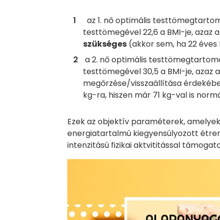
az 1. nő optimális testtömegtartom
testtömegével 22,6 a BMI-je, azaz 
szükséges
(akkor sem, ha 22 éves 
a 2. nő optimális testtömegtartomá
testtömegével 30,5 a BMI-je, azaz 
megőrzése/visszaállítása érdekéb
kg-ra, hiszen már 71 kg-val is normá
Ezek az objektív paraméterek, amelyek 
energiatartalmú kiegyensúlyozott étre
intenzitású fizikai aktvititással támoga