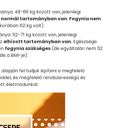
ánya: 49-66 kg között van, jelenlegi
a
normál tartományban van
.
Fogynia nem
korában 62 kg volt).
nya: 52-71 kg között van, jelenlegi
az
elhízott tartományban van
. Egészsége
en
fogynia szükséges
(de egyáltalán nem 52
lis a BMI-je).
alapján fel tudjuk építeni a megfelelő
nddel, és megfelelő rendszerességű és
tott életmódunkat.