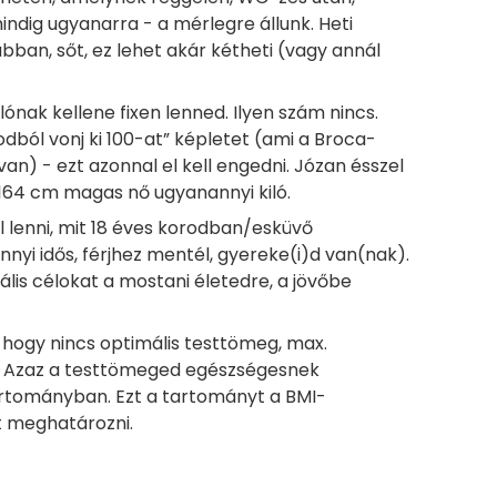
mindig ugyanarra - a mérlegre állunk. Heti
ban, sőt, ez lehet akár kétheti (vagy annál
ilónak kellene fixen lenned. Ilyen szám nincs.
ból vonj ki 100-at” képletet (ami a Broca-
 van) - ezt azonnal el kell engedni. Józan ésszel
 164 cm magas nő ugyanannyi kiló.
nél lenni, mit 18 éves korodban/esküvő
nyi idős, férjhez mentél, gyereke(i)d van(nak).
lis célokat a mostani életedre, a jövőbe
, hogy nincs optimális testtömeg, max.
. Azaz a testtömeged egészségesnek
artományban. Ezt a tartományt a BMI-
t meghatározni.