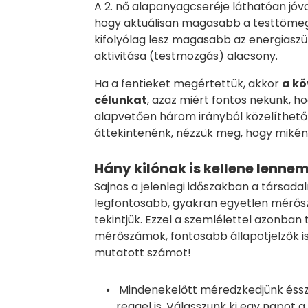
A 2. nő alapanyagcseréje láthatóan jóva
hogy aktuálisan magasabb a testtömege
kifolyólag lesz magasabb az energiaszü
aktivitása (testmozgás) alacsony.
Ha a fentieket megértettük, akkor
a kö
célunkat
, azaz miért fontos nekünk, h
alapvetően három irányból közelíthet
áttekintenénk, nézzük meg, hogy miként
Hány kilónak is kellene lenne
Sajnos a jelenlegi időszakban a társa
legfontosabb, gyakran egyetlen mérős
tekintjük. Ezzel a szemlélettel azonban
mérőszámok, fontosabb állapotjelzők is.
mutatott számot!
Mindenekelőtt méredzkedjünk ésszel
reggel is. Válasszunk ki egy napot