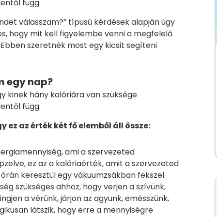
entől függ.
ndet válasszam?” típusú kérdések alapján úgy
s, hogy mit kell figyelembe venni a megfelelő
 Ebben szeretnék most egy kicsit segíteni
m egy nap?
gy kinek hány kalóriára van szüksége
entől függ.
 ez az érték két fő elemből áll össze:
nergiamennyiség, ami a szervezeted
zelve, ez az a kalóriaérték, amit a szervezeted
24 órán keresztül egy vákuumzsákban fekszel
ség szükséges ahhoz, hogy verjen a szívünk,
ngjen a vérünk, járjon az agyunk, emésszünk,
ogikusan látszik, hogy erre a mennyiségre