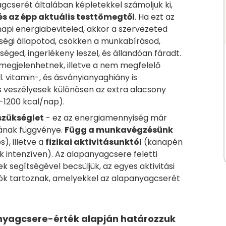
gcserét általában képletekkel számoljuk ki,
 és az épp aktuális testtömegtől
. Ha ezt az
napi energiabeviteled, akkor a szervezeted
zségi állapotod, csökken a munkabírásod,
éged, ingerlékeny leszel, és állandóan fáradt.
 megjelenhetnek, illetve a nem megfelelő
. vitamin-, és ásványianyaghiány is
is veszélyesek különösen az extra alacsony
0-1200 kcal/nap).
szükséglet
- ez az energiamennyiség már
sának függvénye.
Függ a munkavégzésünk
), illetve a
fizikai aktivitásunktól
(kanapén
k intenzíven). Az alapanyagcsere feletti
k segítségével becsüljük, az egyes aktivitási
zók tartoznak, amelyekkel az alapanyagcserét
nyagcsere-érték alapján határozzuk