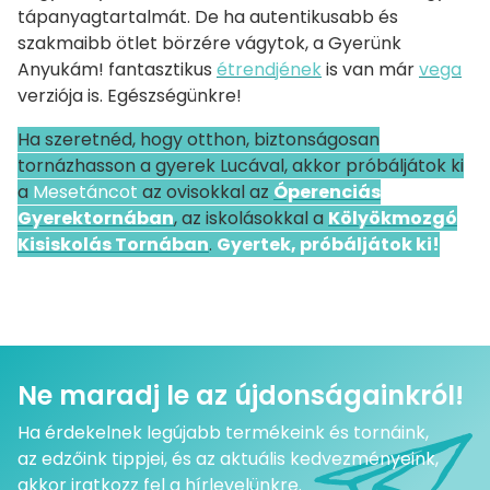
tápanyagtartalmát. De ha autentikusabb és
szakmaibb ötlet börzére vágytok, a Gyerünk
Anyukám! fantasztikus
étrendjének
is van már
vega
verziója is. Egészségünkre!
Ha szeretnéd, hogy otthon, biztonságosan
tornázhasson a gyerek Lucával, akkor próbáljátok ki
a
Mesetáncot
az ovisokkal az
Óperenciás
Gyerektornába
n
, az iskolásokkal a
Kölyökmozgó
Kisiskolás Tornában
.
Gyertek, próbáljátok ki!
Ne maradj le az újdonságainkról!
Ha érdekelnek legújabb termékeink és tornáink,
az edzőink tippjei, és az aktuális kedvezményeink,
akkor iratkozz fel a hírlevelünkre.