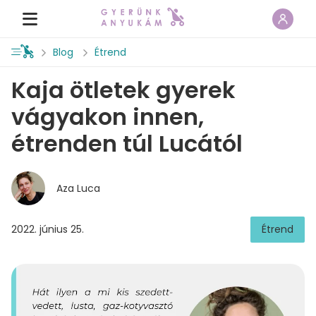
Blog
Étrend
Kaja ötletek gyerek
vágyakon innen,
étrenden túl Lucától
Aza Luca
2022. június 25.
Étrend