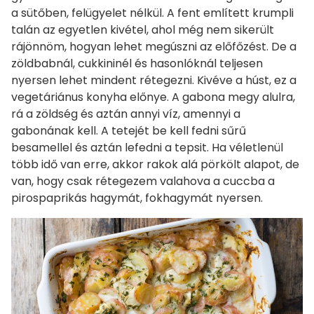
a sütőben, felügyelet nélkül. A fent említett krumpli
talán az egyetlen kivétel, ahol még nem sikerült
rájönnöm, hogyan lehet megúszni az előfőzést. De a
zöldbabnál, cukkininél és hasonlóknál teljesen
nyersen lehet mindent rétegezni. Kivéve a húst, ez a
vegetáriánus konyha előnye. A gabona megy alulra,
rá a zöldség és aztán annyi víz, amennyi a
gabonának kell. A tetejét be kell fedni sűrű
besamellel és aztán lefedni a tepsit. Ha véletlenül
több idő van erre, akkor rakok alá pörkölt alapot, de
van, hogy csak rétegezem valahova a cuccba a
pirospaprikás hagymát, fokhagymát nyersen.