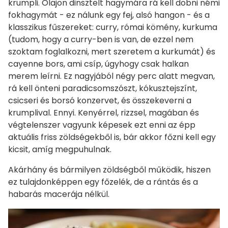
krumpli. Olajon dinsztelt hagymára rá kell dobni némi
fokhagymát - ez nálunk egy fej, alsó hangon - és a
klasszikus fűszereket: curry, római kömény, kurkuma
(tudom, hogy a curry-ben is van, de ezzel nem
szoktam foglalkozni, mert szeretem a kurkumát) és
cayenne bors, ami csíp, úgyhogy csak halkan
merem leírni. Ez nagyjából négy perc alatt megvan,
rá kell önteni paradicsomszószt, kókusztejszínt,
csicseri és borsó konzervet, és összekeverni a
krumplival. Ennyi. Kenyérrel, rizzsel, magában és
végtelenszer vagyunk képesek ezt enni az épp
aktuális friss zöldségekből is, bár akkor főzni kell egy
kicsit, amíg megpuhulnak.
Akárhány és bármilyen zöldségből működik, hiszen
ez tulajdonképpen egy főzelék, de a rántás és a
habarás macerája nélkül.