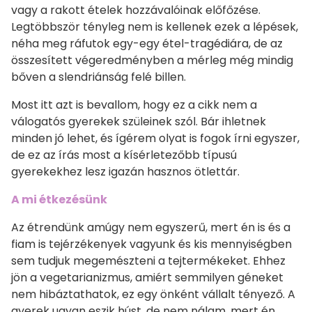
vagy a rakott ételek hozzávalóinak előfőzése.
Legtöbbször tényleg nem is kellenek ezek a lépések,
néha meg ráfutok egy-egy étel-tragédiára, de az
összesített végeredményben a mérleg még mindig
bőven a slendriánság felé billen.
Most itt azt is bevallom, hogy ez a cikk nem a
válogatós gyerekek szüleinek szól. Bár ihletnek
minden jó lehet, és ígérem olyat is fogok írni egyszer,
de ez az írás most a kísérletezőbb típusú
gyerekekhez lesz igazán hasznos ötlettár.
A mi étkezésünk
Az étrendünk amúgy nem egyszerű, mert én is és a
fiam is tejérzékenyek vagyunk és kis mennyiségben
sem tudjuk megemészteni a tejtermékeket. Ehhez
jön a vegetarianizmus, amiért semmilyen géneket
nem hibáztathatok, ez egy önként vállalt tényező. A
gyerek ugyan eszik húst, de nem nálam, mert én