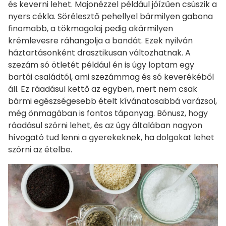
és keverni lehet. Majonézzel például jóízűen csúszik a
nyers cékla. Sörélesztő pehellyel bármilyen gabona
finomabb, a tökmagolaj pedig akármilyen
krémlevesre ráhangolja a bandát. Ezek nyilván
háztartásonként drasztikusan változhatnak. A
szezám só ötletét például én is úgy loptam egy
bartái családtól, ami szezámmag és só keverékéből
áll. Ez ráadásul kettő az egyben, mert nem csak
bármi egészségesebb ételt kívánatosabbá varázsol,
még önmagában is fontos tápanyag. Bónusz, hogy
ráadásul szórni lehet, és az úgy általában nagyon
hívogató tud lenni a gyerekeknek, ha dolgokat lehet
szórni az ételbe.