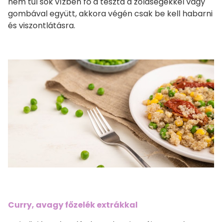
nem túl sok vízben fő a tészta a zöldségekkel vagy
gombával együtt, akkora végén csak be kell habarni
és viszontlátásra.
Curry, avagy főzelék extrákkal