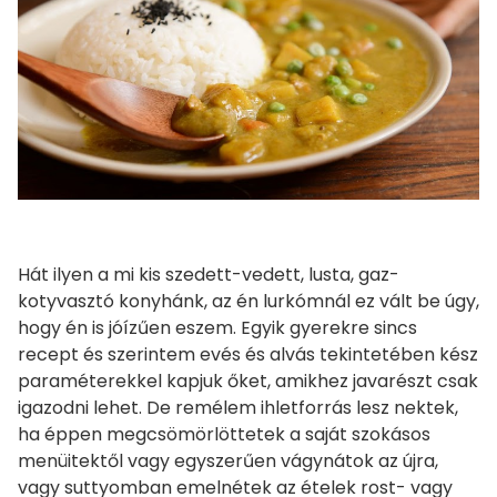
Hát ilyen a mi kis szedett-vedett, lusta, gaz-
kotyvasztó konyhánk, az én lurkómnál ez vált be úgy,
hogy én is jóízűen eszem. Egyik gyerekre sincs
recept és szerintem evés és alvás tekintetében kész
paraméterekkel kapjuk őket, amikhez javarészt csak
igazodni lehet. De remélem ihletforrás lesz nektek,
ha éppen megcsömörlöttetek a saját szokásos
menüitektől vagy egyszerűen vágynátok az újra,
vagy suttyomban emelnétek az ételek rost- vagy