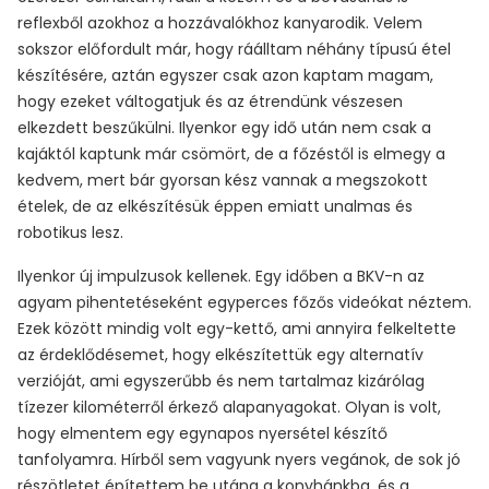
reflexből azokhoz a hozzávalókhoz kanyarodik. Velem
sokszor előfordult már, hogy ráálltam néhány típusú étel
készítésére, aztán egyszer csak azon kaptam magam,
hogy ezeket váltogatjuk és az étrendünk vészesen
elkezdett beszűkülni. Ilyenkor egy idő után nem csak a
kajáktól kaptunk már csömört, de a főzéstől is elmegy a
kedvem, mert bár gyorsan kész vannak a megszokott
ételek, de az elkészítésük éppen emiatt unalmas és
robotikus lesz.
Ilyenkor új impulzusok kellenek. Egy időben a BKV-n az
agyam pihentetéseként egyperces főzős videókat néztem.
Ezek között mindig volt egy-kettő, ami annyira felkeltette
az érdeklődésemet, hogy elkészítettük egy alternatív
verzióját, ami egyszerűbb és nem tartalmaz kizárólag
tízezer kilométerről érkező alapanyagokat. Olyan is volt,
hogy elmentem egy egynapos nyersétel készítő
tanfolyamra. Hírből sem vagyunk nyers vegánok, de sok jó
részötletet építettem be utána a konyhánkba, és a