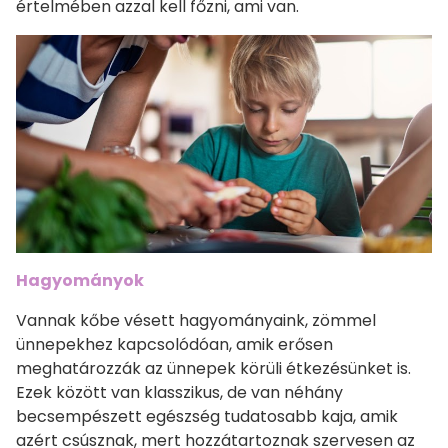
értelmében azzal kell főzni, ami van.
Hagyományok
Vannak kőbe vésett hagyományaink, zömmel
ünnepekhez kapcsolódóan, amik erősen
meghatározzák az ünnepek körüli étkezésünket is.
Ezek között van klasszikus, de van néhány
becsempészett egészség tudatosabb kaja, amik
azért csúsznak, mert hozzátartoznak szervesen az