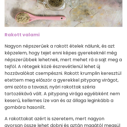
Rakott valami
Nagyon népszerűek a rakott ételek nálunk, és azt
képzelem, hogy tejet enni képes gyerekeknél még
népszerűbbek lehetnek, mert mehet rá a sajt meg a
tejföl. A rétegek közé észrevétlenül lehet új
hozzávalókat csempészni. Rakott krumplin keresztül
etettem meg először a gyerekkel pitypang virágot,
ami azóta a tavaszi, nyári rakottak széria
tartozékává vált. A pitypang virága egyébként nem
keserű, kellemes íze van és az állaga leginkább a
gombára hasonlít.
A rakottakat azért is szeretem, mert nagyon
gyorsan össze lehet dobni és aztán magától megsül