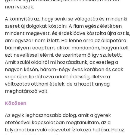
nem veszek.
A könnyítés az, hogy senki se válogatós és mindenki
szeret új dolgokat kóstolni. A fiam egész életében
mindent megevett, és érdeklődve kóstolta újra azt is,
ami egyszer nem ízlett. Ha lenne erre az állapotára
bármilyen receptem, akkor mondanám, hogyan kell
ezt neveléssel elérni, de szerintem ő így született.
Amit szülői oldalról mi hozzáadtunk, az esetleg a
nagyon későn, három-négy éves korában és csak
szigorúan korlátozva adott édesség, illetve a
változatos otthoni ételek, de a hozott anyag
meghatározó volt.
Közösen
Az egyik leghasznosabb dolog, amit a gyerek
etetésével kapcsolatban megtanultam, az a
folyamatban való részvétel ízfokozó hatása. Ha az