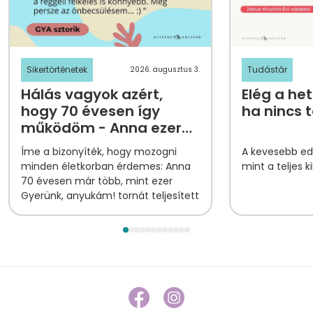
Sikertörténetek
Tudástár
2026. augusztus 3.
Hálás vagyok azért,
Elég a het
hogy 70 évesen így
ha nincs 
működöm - Anna ezer
tornapontjának
Íme a bizonyíték, hogy mozogni
A kevesebb edz
története
minden életkorban érdemes: Anna
mint a teljes k
70 évesen már több, mint ezer
Gyerünk, anyukám! tornát teljesített