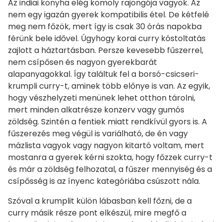
Az indiai konyha elég komoly rajongója vagyok. Az
nem egy igazán gyerek kompatibilis étel. De kétfelé
meg nem főzök, mert így is csak 30 órás napokba
férünk bele idővel. Úgyhogy korai curry kóstoltatás
zajlott a háztartásban. Persze kevesebb fűszerrel,
nem csípősen és nagyon gyerekbarát
alapanyagokkal. Így találtuk fel a borsó-csicseri-
krumpli curry-t, aminek több előnye is van. Az egyik,
hogy vészhelyzeti menünek lehet otthon tárolni,
mert minden alkatrésze konzerv vagy gumós
zöldség. Szintén a fentiek miatt rendkívül gyors is. A
fűszerezés meg végül is variálható, de én vagy
mázlista vagyok vagy nagyon kitartó voltam, mert
mostanra a gyerek kérni szokta, hogy főzzek curry-t
és már a zöldség felhozatal, a fűszer mennyiség és a
csípősség is az ínyenc kategóriába csúszott nála.
Szóval a krumplit külön lábasban kell főzni, de a
curry másik része pont elkészül, mire megfő a