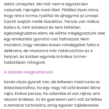
adott ünnephez. Ma már nem is egyszerűen
csúsznak, rajongás övezi őket. Például olyan nincs,
hogy nincs torma, tyúkhúr és újhagyma az ünnepi
füstölt szejtán mellé húsvétkor. Persze van mákos
kalács is, mint kötelező és nem feltétlen
egészségtudatos elem, de előtte megágyaztunk neki
egy emésztést gyorsító rost halmazzal. Nem
mondom, hogy minden évben mindegyiket falta a
delikvens, de mostanra már határozottan ez a
helyzet, és közben egymás krónikus torma-
fuldoklásán röhögünk.
A tálalás meghatározó
Kevés olyan gyerek van, aki lelkesen masírozna az
étkezőasztalhoz, ha egy nagy tál zöld levelet látna
rajta. Kivéve persze, ha valamibe el van rejtve, ami
viszont érdekes. Az én gyerekem sem volt túl lelkes
a zamatos turbolyára, amíg egyszer tojáslevesbe