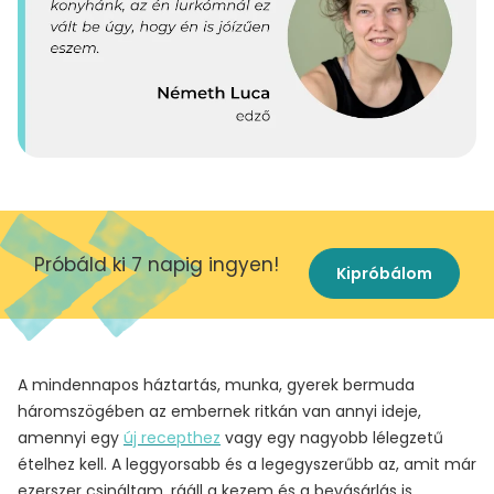
Próbáld ki 7 napig ingyen!
Kipróbálom
A mindennapos háztartás, munka, gyerek bermuda
háromszögében az embernek ritkán van annyi ideje,
amennyi egy
új recepthez
vagy egy nagyobb lélegzetű
ételhez kell. A leggyorsabb és a legegyszerűbb az, amit már
ezerszer csináltam, rááll a kezem és a bevásárlás is