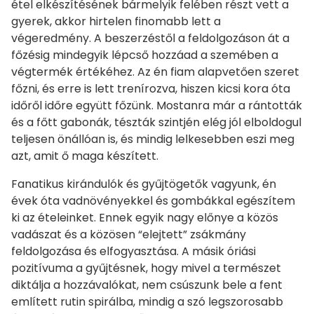
étel elkészítésének bármelyik felében részt vett a
gyerek, akkor hirtelen finomabb lett a
végeredmény. A beszerzéstől a feldolgozáson át a
főzésig mindegyik lépcső hozzáad a szemében a
végtermék értékéhez. Az én fiam alapvetően szeret
főzni, és erre is lett trenírozva, hiszen kicsi kora óta
időről időre együtt főzünk. Mostanra már a rántották
és a főtt gabonák, tészták szintjén elég jól elboldogul
teljesen önállóan is, és mindig lelkesebben eszi meg
azt, amit ő maga készített.
Fanatikus kirándulók és gyűjtögetők vagyunk, én
évek óta vadnövényekkel és gombákkal egészítem
ki az ételeinket. Ennek egyik nagy előnye a közös
vadászat és a közösen “elejtett” zsákmány
feldolgozása és elfogyasztása. A másik óriási
pozitívuma a gyűjtésnek, hogy mivel a természet
diktálja a hozzávalókat, nem csúszunk bele a fent
említett rutin spirálba, mindig a szó legszorosabb