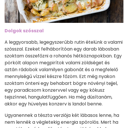
Dolgok szósszal
A leggyorsabb, legegyszerűbb rutin ételünk a valami
szósszal. Ezeket felháborítóan egy darab lábosban
szoktam összefőzni a rohanós hétköznapokban. Egy
pörkölt alapon megpirítok valami zöldséget és
aztán rádobok valamilyen gabonát és a megfelelő
mennyiségű vízzel készre főzöm. Ezt még nyakon
szoktam önteni egy behabart bögre növényi tejjel,
egy paradicsom konzervvel vagy egy kókusz
tejszínnel, hangulatfüggően. Ha még dúsítanám,
akkor egy hüvelyes konzerv is landol benne.
Ugyanennek a tészta verziója két lábasos lenne, ha
nem lennék a végletekig energia spórolós. Mert ha