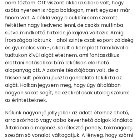
nem főztem. Ott viszont akkora sikere volt, hogy
azóta nyersen is rágja boldogan, mert egyszer már
finom volt. A cékla vagy a cukkíni sem szokott
feltétlen nagy kedvenc lenni, de csokis muffinba
sütve mindkettő hirtelen jó kajává változik. Amíg
Írországba laktunk - ahol szinte csak export zöldség
és gyümölcs van -, sikerült a komplett famíliával a
tudtukon kívül algát etetnem, ami fantasztikus
élettani hatásokkal bíró lokálisan elérhető
alapanyag ott. A zsömle tésztájában volt, de a
frissen sült pékáru puszta gondolata felülírta az
algát. Halkan jegyzem meg, hogy úgy általában
nagyon sokat segít, ha ezekről csak utólag szólunk
az érintetteknek.
Nálunk nagyon jó jolly joker az adott ételhez ehető,
arra szórható vagy abba keverhető dolgok kínálata.
Általában a majonéz, sörélesztő pehely, tökmagolaj,
szezám só vonalat váltogatjuk. A lényeg, hogy szórni