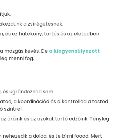
ítjuk.
kikezdünk a zsírégetésnek.
on, és ez hatékony, tartós és az életedben
 a mozgás kevés. De
a kiegyensúlyozott
leg menni fog.
od, és ugrándoznod sem.
datod, a koordinációd és a kontrollod a tested
ő szintre!
az óráink és az azokat tartó edzőink. Tényleg
nehezedik a dolog, és te bírni fogod. Mert