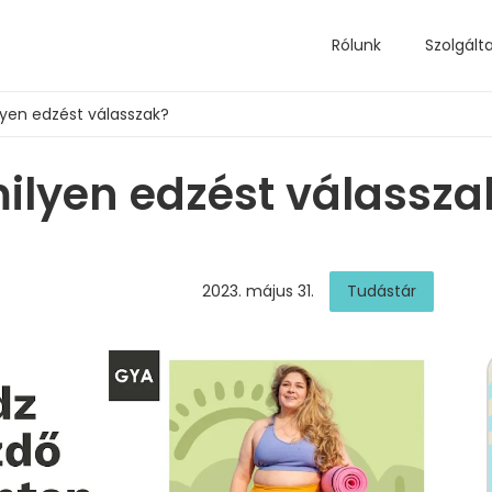
Rólunk
Szolgált
yen edzést válasszak?
ilyen edzést válassza
2023. május 31.
Tudástár