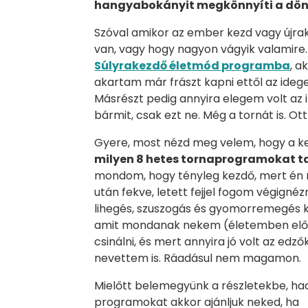
hangyabokányit megkönnyíti a dön
Szóval amikor az ember kezd vagy újrak
van, vagy hogy nagyon vágyik valamire
Súlyrakezdő életmód programba
, a
akartam már frászt kapni ettől az idege
Másrészt pedig annyira elegem volt az itt
bármit, csak ezt ne. Még a tornát is. Ot
Gyere, most nézd meg velem, hogy a ke
milyen 8 hetes tornaprogramokat ta
mondom, hogy tényleg kezdő, mert én r
után fekve, letett fejjel fogom végignézn
lihegés, szuszogás és gyomorremegés k
amit mondanak nekem (életemben elős
csinálni, és mert annyira jó volt az edző
nevettem is. Ráadásul nem magamon.
Mielőtt belemegyünk a részletekbe, ha
programokat akkor ajánljuk neked, ha