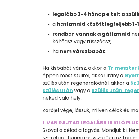
legalább 3-4 hónap eltelt a szül
a
hasizmaid között legfeljebb 1-1
rendben vannak a gátizmaid
nem
köhögsz vagy tüsszögsz;
ha
nem vársz babát
.
Ha kisbabát vársz, akkor a
Trimeszter
éppen most szültél, akkor irány a
Gyer
szülés után regenerálódnál, akkor a
Szü
szülés után
vagy a
Szülés utáni reg
neked való hely.
Zárójel vége, lássuk, milyen célok és m
1. VAN RAJTAD LEGALÁBB 15 KILÓ PLUS
Szóval a célod a fogyás. Mondjuk ki. Nem
szeretnél, hanem egyszerűen az tenne