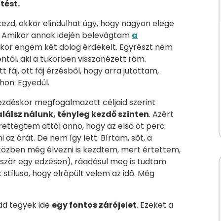
tést.
ezd, akkor elindulhat úgy, hogy nagyon elege
. Amikor annak idején belevágtam
a
kkor engem két dolog érdekelt. Egyrészt nem
ntől, aki a tükörben visszanézett rám.
 fáj, ott fáj érzésből, hogy arra jutottam,
thon. Egyedül.
zdéskor megfogalmazott céljaid szerint
lálsz nálunk, tényleg kezdő szinten
. Azért
ettegtem attól anno, hogy az első öt perc
i az órát. De nem így lett. Bírtam, sőt, a
özben még élvezni is kezdtem, mert értettem,
zör egy edzésen), ráadásul meg is tudtam
k stílusa, hogy elröpült velem az idő. Még
dd tegyek ide
egy fontos zárójelet
. Ezeket a