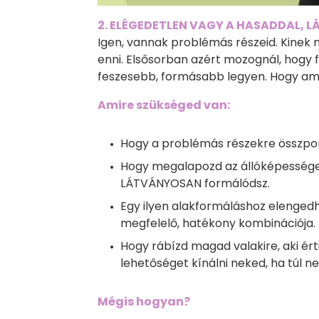
2. ELÉGEDETLEN VAGY A HASADDAL, 
Igen, vannak problémás részeid. Kinek n
enni. Elsősorban azért mozognál, hogy fo
feszesebb, formásabb legyen. Hogy amik
Amire szükséged van:
Hogy a problémás részekre összpon
Hogy megalapozd az állóképessége
LÁTVÁNYOSAN formálódsz.
Egy ilyen alakformáláshoz elengedh
megfelelő, hatékony kombinációja.
Hogy rábízd magad valakire, aki érti
lehetőséget kínálni neked, ha túl n
Mégis hogyan?