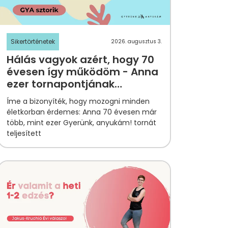
Sikertörténetek
2026. augusztus 3.
Hálás vagyok azért, hogy 70
évesen így működöm - Anna
ezer tornapontjának
története
Íme a bizonyíték, hogy mozogni minden
életkorban érdemes: Anna 70 évesen már
több, mint ezer Gyerünk, anyukám! tornát
teljesített