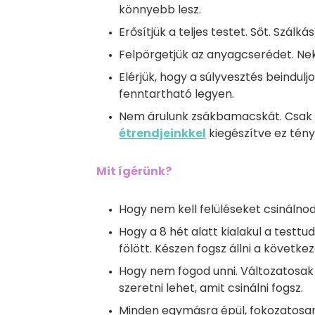
könnyebb lesz.
Erősítjük a teljes testet. Sőt. Szálkás
Felpörgetjük az anyagcserédet. Ne
Elérjük, hogy a súlyvesztés beindulj
fenntartható legyen.
Nem árulunk zsákbamacskát. Csak
étrendjeinkkel
kiegészítve ez tény
Mit ígérünk?
Hogy nem kell felüléseket csináln
Hogy a 8 hét alatt kialakul a testtu
fölött. Készen fogsz állni a következ
Hogy nem fogod unni. Változatosak 
szeretni lehet, amit csinálni fogsz.
Minden egymásra épül, fokozatosan 