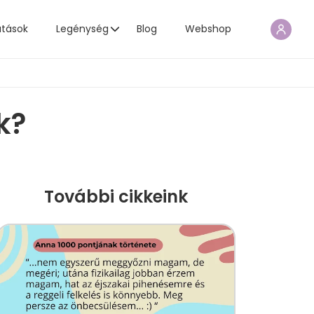
atások
Legénység
Blog
Webshop
k?
További cikkeink