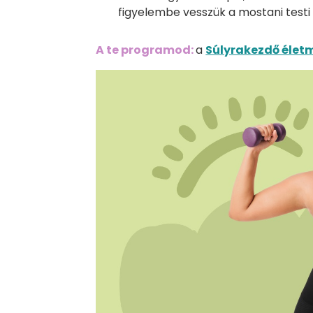
figyelembe vesszük a mostani testi
A te programod:
a
Súlyrakezdő éle