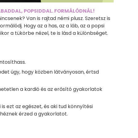
LÁBADDAL, POPSIDDAL. FORMÁLÓDNÁL!
incsenek? Van is rajtad némi plusz. Szeretsz is
rmálódj. Hogy az a has, az a láb, az a popsi
or a tükörbe nézel, te is lásd a különbséget.
tosíthass.
det úgy, hogy közben látványosan, értsd
etetlen a kardió és az erősító gyakorlatok
 is ezt az egészet, és aki tud könnyítési
ehéznek érzed a gyakorlatot.