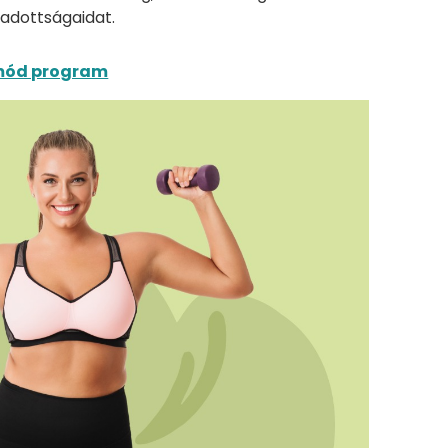
 adottságaidat.
tmód program