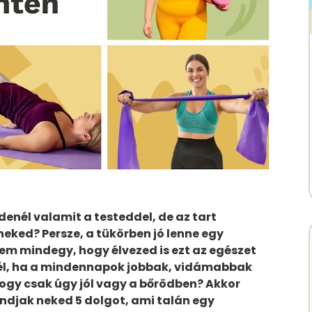
enél valamit a testeddel, de az tart
neked? Persze, a tükörben jó lenne egy
nem mindegy, hogy élvezed is ezt az egészet
nél, ha a mindennapok jobbak, vidámabbak
gy csak úgy jól vagy a bőrödben? Akkor
ndjak neked 5 dolgot, ami talán egy