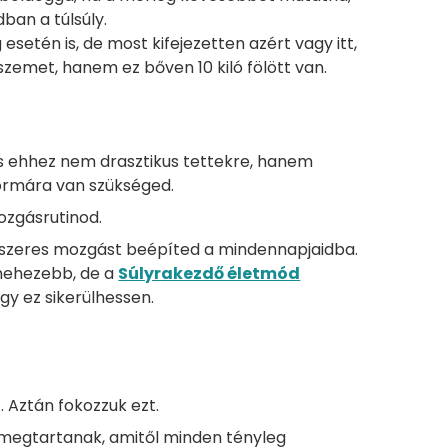
ban a túlsúly.
esetén is, de most kifejezetten azért vagy itt,
szemet, hanem ez bőven 10 kiló fölött van.
s ehhez nem drasztikus tettekre, hanem
ormára van szükséged.
ozgásrutinod.
endszeres mozgást beépíted a mindennapjaidba.
gnehezebb, de a
Súlyrakezdő életmód
ogy ez sikerülhessen.
 Aztán fokozzuk ezt.
 megtartanak, amitől minden tényleg