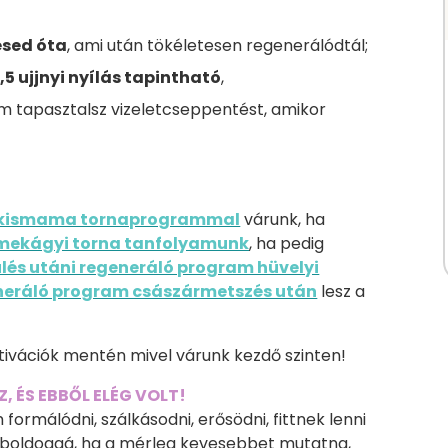
ésed óta
, ami után tökéletesen regenerálódtál;
,5 ujjnyi nyílás tapintható
,
 tapasztalsz vizeletcseppentést, amikor
 kismama tornaprogrammal
várunk, ha
mekágyi torna tanfolyamunk
, ha pedig
lés utáni regeneráló program hüvelyi
eneráló program császármetszés után
lesz a
otivációk mentén mivel várunk kezdő szinten!
Z, ÉS EBBŐL ELÉG VOLT!
 formálódni, szálkásodni, erősödni, fittnek lenni
 boldoggá, ha a mérleg kevesebbet mutatna,