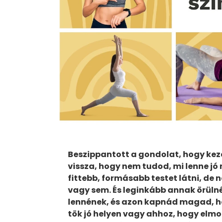
Beszippantott a gondolat, hogy kezd
vissza, hogy nem tudod, mi lenne jó 
fittebb, formásabb testet látni, de 
vagy sem. És leginkább annak örül
lennének, és azon kapnád magad, ho
tök jó helyen vagy ahhoz, hogy elmo