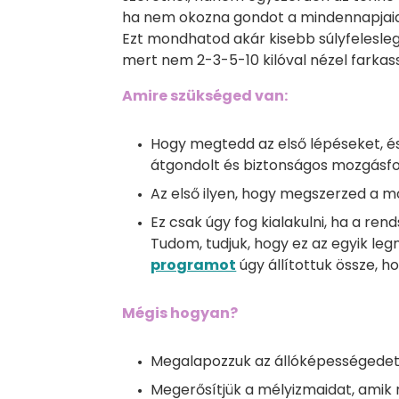
ha nem okozna gondot a mindennapjaid
Ezt mondhatod akár kisebb súlyfelesleg 
mert nem 2-3-5-10 kilóval nézel farkas
Amire szükséged van:
Hogy megtedd az első lépéseket, é
átgondolt és biztonságos mozgásf
Az első ilyen, hogy megszerzed a m
Ez csak úgy fog kialakulni, ha a r
Tudom, tudjuk, hogy ez az egyik le
programot
úgy állítottuk össze, h
Mégis hogyan?
Megalapozzuk az állóképességedet.
Megerősítjük a mélyizmaidat, amik