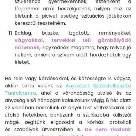
születendő gyermekemnek, esténként a
férjemmel arról beszélgetnék, milyen lesz az
életünk a picivel, esetleg szituációs játékokon
keresztül tesztelném.
Boldog, büszke, izgatott, reményekkel,
vágyakkal, tervekkel teli gömbölyödő
nő lennék
, irigykednék magamra, hogy milyen jó
nekem, amiért a szívem alatt hordozhatok egy
életet.
Ha tele vagy kérdésekkel, és közösségre is vágysz,
akkor tarts velünk az
Anyastart Szülésfelkészítő
Tanfolyamra
, ahol a várandósság utolsó és az
anyaság első hónapjain kalauzolunk végig. 8 hét alatt
32 videóban beszélünk az anyai test változásairól az
utolsó hetekben, benézünk a szülőszoba kulisszái
mögé, segítünk eligazodni a kórházi protokoll
és szabályok útvesztőiben is.
De nem riadunk