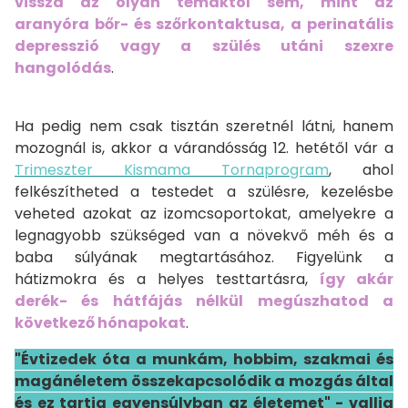
vissza az olyan témáktól sem, mint az
aranyóra bőr- és szőrkontaktusa, a perinatális
depresszió vagy a szülés utáni szexre
hangolódás
.
Ha pedig nem csak tisztán szeretnél látni, hanem
mozognál is, akkor a várandósság 12. hetétől vár a
Trimeszter Kismama Tornaprogram
, ahol
felkészítheted a testedet a szülésre, kezelésbe
veheted azokat az izomcsoportokat, amelyekre a
legnagyobb szükséged van a növekvő méh és a
baba súlyának megtartásához. Figyelünk a
hátizmokra és a helyes testtartásra,
így akár
derék- és hátfájás nélkül megúszhatod a
következő hónapokat
.
"Évtizedek óta a munkám, hobbim, szakmai és
magánéletem összekapcsolódik a mozgás által
és ez tartja egyensúlyban az életemet" - vallja