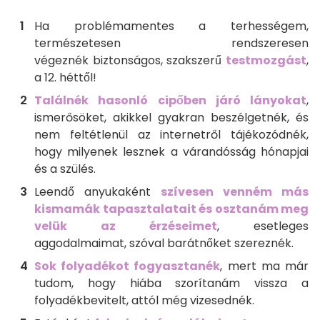
Ha problémamentes a terhességem,
természetesen rendszeresen
végeznék biztonságos, szakszerű
testmozgást
,
a 12. héttől!
Találnék hasonló cipőben járó lányokat
,
ismerősöket, akikkel gyakran beszélgetnék, és
nem feltétlenül az internetről tájékozódnék,
hogy milyenek lesznek a várandósság hónapjai
és a szülés.
Leendő anyukaként
szívesen venném más
kismamák tapasztalatait és osztanám meg
velük az érzéseimet
, esetleges
aggodalmaimat, szóval barátnőket szereznék.
Sok folyadékot fogyasztanék
, mert ma már
tudom, hogy hiába szorítanám vissza a
folyadékbevitelt, attól még vizesednék.