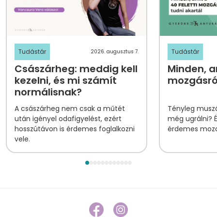
Tudástár
Tudástár
2026. augusztus 7.
Császárheg: meddig kell
Minden, am
kezelni, és mi számít
mozgásról
normálisnak?
A császárheg nem csak a műtét
Tényleg muszá
után igényel odafigyelést, ezért
még ugrálni? 
hosszútávon is érdemes foglalkozni
érdemes mozog
vele.