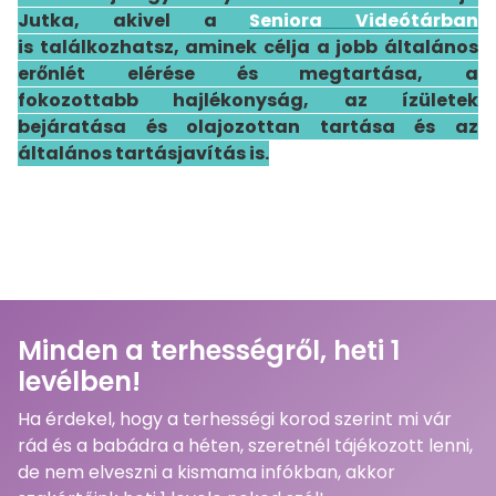
Jutka, akivel a
Seniora Videótárban
is találkozhatsz, aminek célja a jobb általános
erőnlét elérése és megtartása, a
fokozottabb hajlékonyság, az ízületek
bejáratása és olajozottan tartása és az
általános tartásjavítás is.
Minden a terhességről, heti 1
levélben!
Ha érdekel, hogy a terhességi korod szerint mi vár
rád és a babádra a héten, szeretnél tájékozott lenni,
de nem elveszni a kismama infókban, akkor