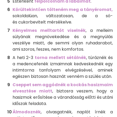
Esténként
felpolcolnám a lábaimat
.
Körültekintően tölteném meg a tányéromat,
sokoldalúan, változatosan, de a só-
és cukorbevitelt mérsékelve.
Kényelmes melltartót viselnék
, a melleim
súlyának megnövekedése és a megnyúlás
veszélye miatt, de semmi olyan ruhadarabot,
ami szoros, feszes, nem komfortos.
A heti 2-3
torna mellett sétálnék
, túráznék és
a medencefenék izmaimnak kedveskednék egy
intimtorna tanfolyam elvégzésével, aminek
egészen biztosan hasznát venném a szülés után.
Cseppet sem aggódnék a kockás hasizmaim
elvesztése miatt
, biztosra veszem, hogy a
hasizmok erősítése a várandósság előtti és utáni
időszak feladata.
Álmodoznék
, olvasgatnék,
naplót írnék a