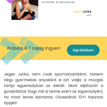
Próbáld ki 7 napig ingyen!
Kipróbálom
Jeges Jutka, nem csak sportoktatóként, hanem
négy gyermekes anyaként is azt vallja: a mozgás
tartja egyensúlyban az életét. Most eljátszott a
gondolattal, hogy mit is tenne ezért az egyensúlyért,
ha most lenne kismama. Olvassátok 10+1 hasznos
tippjét!