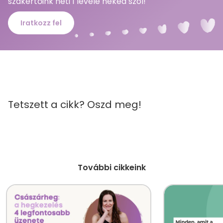
szakértőink heti 1 levele neked szól!
Iratkozz fel
Tetszett a cikk? Oszd meg!
További cikkeink