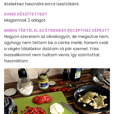
ételekhez használni extra ízesítőként.
KINEK KÉSZÍTETTED?
Magamnak 2 adagot.
MIBEN TÉRTÉL EL AZ ÉTRENDES RECEPTHEZ KÉPEST?
Nagyon szeretem az olivabogyót, de megsütve nem,
úgyhogy nem tettem be a csirke mellé, hanem csak
a végén tálaláskor dobtam rá pár szemet. Friss
bazsalikomot nem tudtam venni, így szárítottat
használtam.