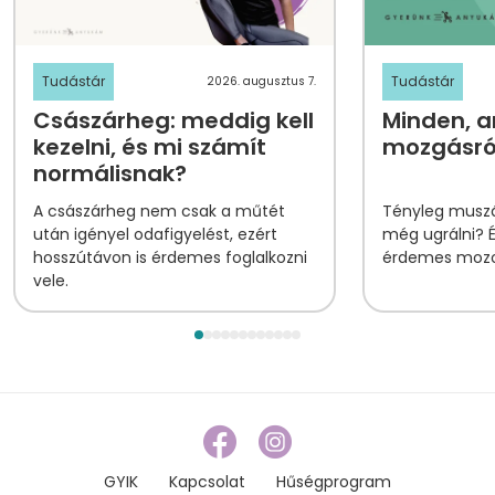
Tudástár
Tudástár
2026. augusztus 7.
Császárheg: meddig kell
Minden, am
kezelni, és mi számít
mozgásról
normálisnak?
A császárheg nem csak a műtét
Tényleg muszá
után igényel odafigyelést, ezért
még ugrálni? 
hosszútávon is érdemes foglalkozni
érdemes mozog
vele.
GYIK
Kapcsolat
Hűségprogram