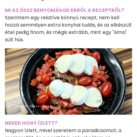
MI AZ ÖSSZ BENYOMÁSOD ERRŐL A RECEPTRŐL?
Szerintem egy relatíve könnyű recept, nem kell
hozzá semmilyen extra konyhai tudás, és az elkészült
étel pedig finom, és mégis extrább, mint egy "sima"
sült hús.
NEKED HOGY ÍZLETT?
Nagyon ízlett, mivel szeretem a paradicsomot, a