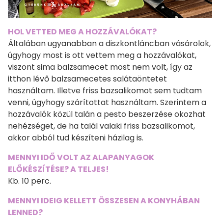
HOL VETTED MEG A HOZZÁVALÓKAT?
Általában ugyanabban a diszkontláncban vásárolok,
úgyhogy most is ott vettem meg a hozzávalókat,
viszont sima balzsamecet most nem volt, így az
itthon lévő balzsamecetes salátaöntetet
használtam. Illetve friss bazsalikomot sem tudtam
venni, úgyhogy szárítottat használtam. Szerintem a
hozzávalók közül talán a pesto beszerzése okozhat
nehézséget, de ha talál valaki friss bazsalikomot,
akkor abból tud készíteni házilag is.
MENNYI IDŐ VOLT AZ ALAPANYAGOK
ELŐKÉSZÍTÉSE? A TELJES!
Kb. 10 perc.
MENNYI IDEIG KELLETT ÖSSZESEN A KONYHÁBAN
LENNED?