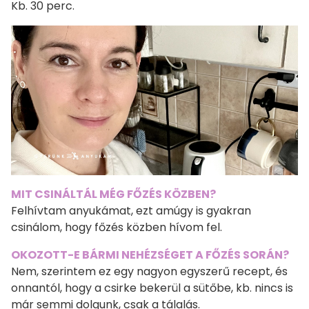
Kb. 30 perc.
MIT CSINÁLTÁL MÉG FŐZÉS KÖZBEN?
Felhívtam anyukámat, ezt amúgy is gyakran
csinálom, hogy főzés közben hívom fel.
OKOZOTT-E BÁRMI NEHÉZSÉGET A FŐZÉS SORÁN?
Nem, szerintem ez egy nagyon egyszerű recept, és
onnantól, hogy a csirke bekerül a sütőbe, kb. nincs is
már semmi dolgunk, csak a tálalás.