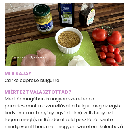
MI A KAJA?
Csirke caprese bulgurral
MIÉRT EZT VÁLASZTOTTAD?
Mert önmagában is nagyon szeretem a
paradicsomot mozzarellával, a bulgur meg az egyik
kedvenc köretem, így egyértelmű volt, hogy ezt
fogom megfőzni. Ráadásul zöld pesztóból szinte
mindig van itthon, mert nagyon szeretem különböző