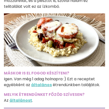
mozzarellát, és a pesztót is, szóval nálam ez
telitalálat volt ez az ízkombó.
MÁSKOR IS EL FOGOD KÉSZÍTENI?
Igen. Van még 1 adag holnapra :) Ezt a receptet
egyébként az
általános
étrendünkben találjátok.
MELYIK ÉTRENDÜNKET FŐZÖD SZÍVESEN?
Az
általánost
.