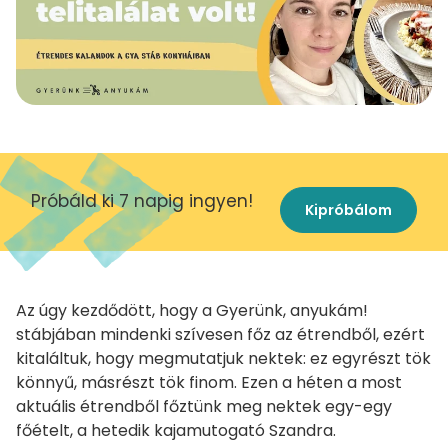
Próbáld ki 7 napig ingyen!
Kipróbálom
Az úgy kezdődött, hogy a Gyerünk, anyukám!
stábjában mindenki szívesen főz az étrendből, ezért
kitaláltuk, hogy megmutatjuk nektek: ez egyrészt tök
könnyű, másrészt tök finom. Ezen a héten a most
aktuális étrendből főztünk meg nektek egy-egy
főételt, a hetedik kajamutogató Szandra.