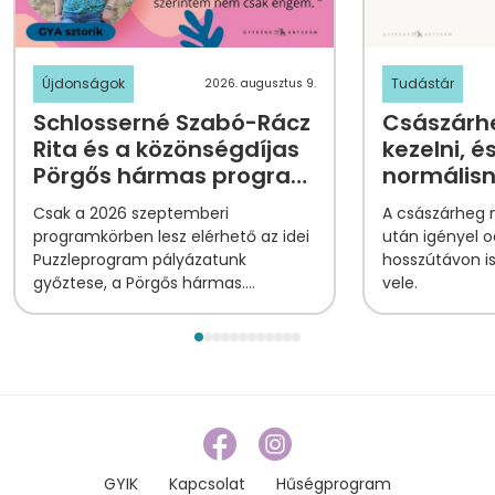
Újdonságok
Tudástár
2026. augusztus 9.
Schlosserné Szabó-Rácz
Császárhe
Rita és a közönségdíjas
kezelni, é
Pörgős hármas program
normális
története
Csak a 2026 szeptemberi
A császárheg
programkörben lesz elérhető az idei
után igényel o
Puzzleprogram pályázatunk
hosszútávon i
győztese, a Pörgős hármas.
vele.
Ismerjétek meg Ritát, a program
megálmodóját!
GYIK
Kapcsolat
Hűségprogram