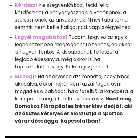
Kérdezz!
Ne szégyenlősködj, tedd fel a
kérdéseidet a nőgyógyásznak, a védőnőnek, a
szülésznőnek, az anyukádnak. Nincs tabu téma,
semmit nem kell elhallgatnod, vagy szégyellned.
Legyél magabiztos!
Tudom, hogy ez az egyik
legnehezebben megfogadható tanács, de akkor
is nagyon fontos. A kisbabádnak te leszel a
legjobb édesanyja, még akkor is, ha
tapasztalatlan vagy. Bele fogsz jönni. :)
Mozogj!
Ha az orvosod azt mondta, hogy nincs
akadálya, akkor hajrá! Nem azzal fogod óvni
magad és a babádat, ha a fotelből a kanapéra, a
kanapéról meg a fotelbe vándorolsz.
Nézd meg
Domokos Flóra pilates tréner kisvideóját, aki
az összes kételyedet eloszlatja a sportos
várandóssággal kapcsolatban!