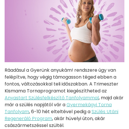
Ráadásul a Gyerünk anyukám! rendszere úgy van
felépítve, hogy végig támogasson téged ebben a
fontos, változásokkal teli időszakban. A Trimeszter
Kismama Tornaprogramot kiegészítheted az
Anyastart Szülésfelkészítő Tanfolyammal
, majd akár
már a szülés napjától vár a
Gyermekágyi Torna
Tanfolyam
, 6-10 hét elteltével pedig a
Szülés Utáni
Regeneráló Program
, akár hüvelyi úton, akár
császármetszéssel szültél.