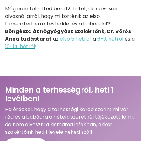
Még nem töltötted be a 12. hetet, de szívesen
olvasnál arról, hogy mi történik az első
trimeszterben a testeddel és a babáddal?
B
öngészd át nőgyógyász szakértőnk, Dr. Vörös
Anna tudástárát
az
első 5 hétről
, a
6-9. hétről
és a
10-14. hétről
!
Minden a terhességről, heti 1
levélben!
Ha érdekel, hogy a terhességi korod szerint mi vár
rád és a babádra a héten, szeretnél tájékozott lenni,
de nem elveszni a kismama infókban, akkor
szakértőink heti 1 levele neked szól!