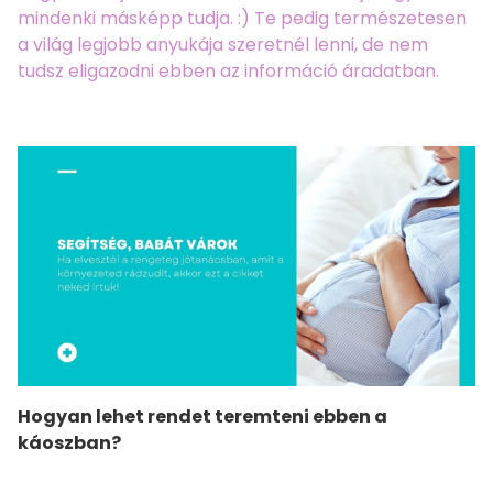
mindenki másképp tudja. :) Te pedig természetesen
a világ legjobb anyukája szeretnél lenni, de nem
tudsz eligazodni ebben az információ áradatban.
Hogyan lehet rendet teremteni ebben a
káoszban?