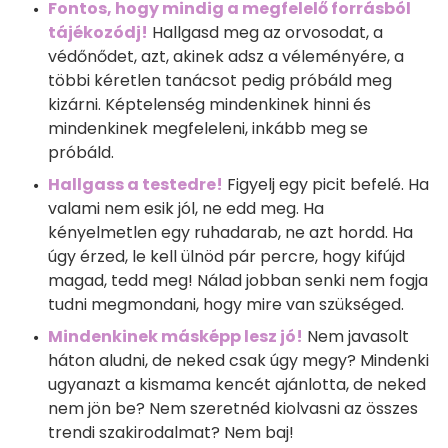
Fontos, hogy mindig a megfelelő forrásból
tájékozódj!
Hallgasd meg az orvosodat, a
védőnődet, azt, akinek adsz a véleményére, a
többi kéretlen tanácsot pedig próbáld meg
kizárni. Képtelenség mindenkinek hinni és
mindenkinek megfeleleni, inkább meg se
próbáld.
Hallgass a testedre!
Figyelj egy picit befelé. Ha
valami nem esik jól, ne edd meg. Ha
kényelmetlen egy ruhadarab, ne azt hordd. Ha
úgy érzed, le kell ülnöd pár percre, hogy kifújd
magad, tedd meg! Nálad jobban senki nem fogja
tudni megmondani, hogy mire van szükséged.
Mindenkinek másképp lesz jó!
Nem javasolt
háton aludni, de neked csak úgy megy? Mindenki
ugyanazt a kismama kencét ajánlotta, de neked
nem jön be? Nem szeretnéd kiolvasni az összes
trendi szakirodalmat? Nem baj!