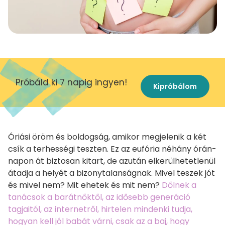
Próbáld ki 7 napig ingyen!
Kipróbálom
Óriási öröm és boldogság, amikor megjelenik a két
csík a terhességi teszten. Ez az eufória néhány órán-
napon át biztosan kitart, de azután elkerülhetetlenül
átadja a helyét a bizonytalanságnak. Mivel teszek jót
és mivel nem? Mit ehetek és mit nem?
Dőlnek a
tanácsok a barátnőktől, az idősebb generáció
tagjaitól, az internetről, hirtelen mindenki tudja,
hogyan kell jól babát várni, csak az a baj, hogy