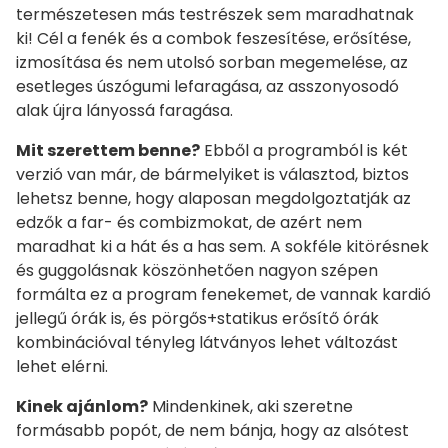
természetesen más testrészek sem maradhatnak
ki! Cél a fenék és a combok feszesítése, erősítése,
izmosítása és nem utolsó sorban megemelése, az
esetleges úszógumi lefaragása, az asszonyosodó
alak újra lányossá faragása.
Mit szerettem benne?
Ebből a programból is két
verzió van már, de bármelyiket is választod, biztos
lehetsz benne, hogy alaposan megdolgoztatják az
edzők a far- és combizmokat, de azért nem
maradhat ki a hát és a has sem. A sokféle kitörésnek
és guggolásnak köszönhetően nagyon szépen
formálta ez a program fenekemet, de vannak kardió
jellegű órák is, és pörgős+statikus erősítő órák
kombinációval tényleg látványos lehet változást
lehet elérni.
Kinek ajánlom?
Mindenkinek, aki szeretne
formásabb popót, de nem bánja, hogy az alsótest