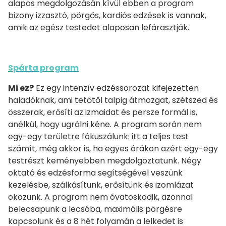
alapos megdolgozásán kívül ebben a program
bizony izzasztó, pörgős, kardiós edzések is vannak,
amik az egész testedet alaposan lefárasztják.
Spárta program
Mi ez?
Ez egy intenzív edzéssorozat kifejezetten
haladóknak, ami tetőtől talpig átmozgat, szétszed és
összerak, erősíti az izmaidat és persze formál is,
anélkül, hogy ugrálni kéne. A program során nem
egy-egy területre fókuszálunk: itt a teljes test
számít, még akkor is, ha egyes órákon azért egy-egy
testrészt keményebben megdolgoztatunk. Négy
oktató és edzésforma segítségével veszünk
kezelésbe, szálkásítunk, erősítünk és izomlázat
okozunk. A program nem óvatoskodik, azonnal
belecsapunk a lecsóba, maximális pörgésre
kapcsolunk és a 8 hét folyamán a lelkedet is