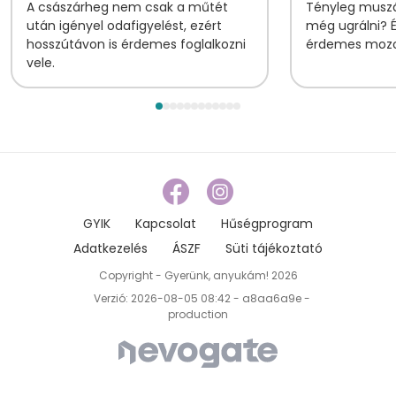
A császárheg nem csak a műtét
Tényleg muszá
után igényel odafigyelést, ezért
még ugrálni? 
hosszútávon is érdemes foglalkozni
érdemes mozog
vele.
GYIK
Kapcsolat
Hűségprogram
Adatkezelés
ÁSZF
Süti tájékoztató
Copyright - Gyerünk, anyukám! 2026
Verzió: 2026-08-05 08:42 - a8aa6a9e -
production