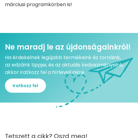
márciusi programkörben is!
Ne maradj le az újdonságainkról!
Ha érdekelnek legújabb termékeink és tornáink,
az edzőink tippjei, és az aktuális kedvezményeink,
akkor iratkozz fel a hírlevelünkre.
Iratkozz fel
Tetszett a cikk? Oszd meg!