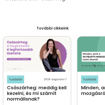
További cikkeink
Tudástár
Tudástár
2026. augusztus 7.
Császárheg: meddig kell
Minden, am
kezelni, és mi számít
mozgásról
normálisnak?