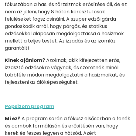
fókuszában a has. és törzsizmok erősítése áll, de ez
nem az jeleni, hogy 8 héten keresztül csak
felüléseket fogsz csinálni. A szuper edzői gárda
gondoskodik arról, hogy pörgős, és statikus
edzésekkel alaposan megdolgoztassa a hasizmok
mellett a teljes testet. Az izzadás és az izomláz
garantált!
Kinek ajánlom?
Azoknak, akik kifejezetten erős,
izzasztó edzésekre vágynak, és szeretnék minél
többféle módon megdolgoztatni a hasizmaikat, és
fejleszteni az álóképességüket.
Popsizom program
Mi ez?
A program során a fókusz elsősorban a fenék
és combok formálásán és erősítésén van, hogy
kerek és feszes legyen a hátsód. Azért