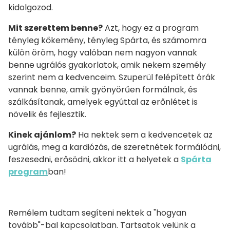
kidolgozod.
Mit szerettem benne?
Azt, hogy ez a program
tényleg kőkemény, tényleg Spárta, és számomra
külön öröm, hogy valóban nem nagyon vannak
benne ugrálós gyakorlatok, amik nekem személy
szerint nem a kedvenceim. Szuperül felépített órák
vannak benne, amik gyönyörűen formálnak, és
szálkásítanak, amelyek egyúttal az erőnlétet is
növelik és fejlesztik.
Kinek ajánlom?
Ha nektek sem a kedvencetek az
ugrálás, meg a kardiózás, de szeretnétek formálódni,
feszesedni, erősödni, akkor itt a helyetek a
Spárta
program
ban!
Remélem tudtam segíteni nektek a "hogyan
tovább"-bal kapcsolatban. Tartsatok velünk a