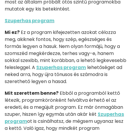
most az általam próbált ötös szintű programokba
mutatok egy kis betekintést.
Szuperhas program
Mi ez?
Ez a program kifejezetten azokat célozza
meg, akiknek fontos, hogy szép, egészséges és
formás legyen a hasuk. Nem olyan formájú, hogy a
szomszéd megkérdezze, terhes vagy-e, hanem
sokkal szexibb, mint korábban, a lehető legkevesebb
felesleggel. A
Szuperhas program
lehetőséget ad
neked arra, hogy újra tónusos és számodra is
szerethető legyen a hasad.
Mit szerettem benne?
Ebből a programból kettő
létezik, programkörönként felváltva érhető el az
eredeti, és a megújult program. Ez már önmagában
szuper, hiszen így egymás után akár két
Szuperhas
program
ot is csinálhatsz, de mégsem ugyanaz lesz
a kettő. Való igaz, hogy mindkét program