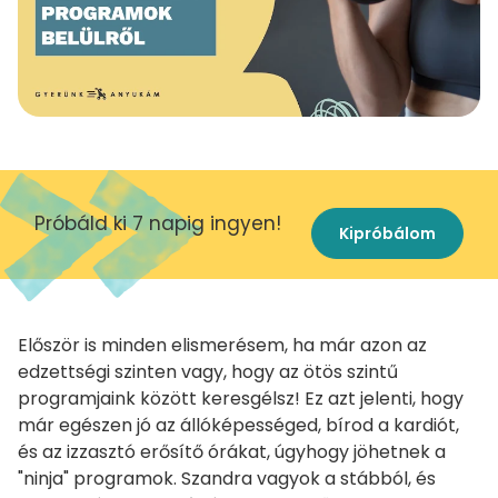
Próbáld ki 7 napig ingyen!
Kipróbálom
Először is minden elismerésem, ha már azon az
edzettségi szinten vagy, hogy az ötös szintű
programjaink között keresgélsz! Ez azt jelenti, hogy
már egészen jó az állóképességed, bírod a kardiót,
és az izzasztó erősítő órákat, úgyhogy jöhetnek a
"ninja" programok. Szandra vagyok a stábból, és