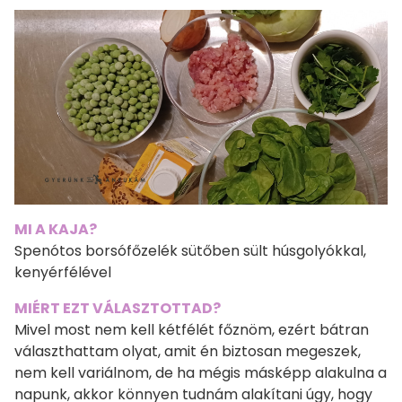
MI A KAJA?
Spenótos borsófőzelék sütőben sült húsgolyókkal,
kenyérfélével
MIÉRT EZT VÁLASZTOTTAD?
Mivel most nem kell kétfélét főznöm, ezért bátran
választhattam olyat, amit én biztosan megeszek,
nem kell variálnom, de ha mégis másképp alakulna a
napunk, akkor könnyen tudnám alakítani úgy, hogy