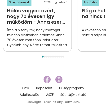
Sikertörténetek
Tudástár
2026. augusztus 3.
Hálás vagyok azért,
Elég a het
hogy 70 évesen így
ha nincs 
működöm - Anna ezer
tornapontjának
Íme a bizonyíték, hogy mozogni
A kevesebb edz
története
minden életkorban érdemes: Anna
mint a teljes k
70 évesen már több, mint ezer
Gyerünk, anyukám! tornát teljesített
GYIK
Kapcsolat
Hűségprogram
Adatkezelés
ÁSZF
Süti tájékoztató
Copyright - Gyerünk, anyukám! 2026