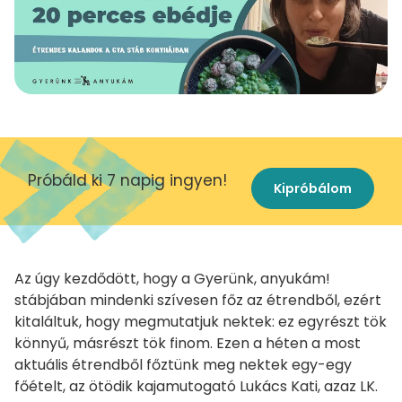
Próbáld ki 7 napig ingyen!
Kipróbálom
Az úgy kezdődött, hogy a Gyerünk, anyukám!
stábjában mindenki szívesen főz az étrendből, ezért
kitaláltuk, hogy megmutatjuk nektek: ez egyrészt tök
könnyű, másrészt tök finom. Ezen a héten a most
aktuális étrendből főztünk meg nektek egy-egy
főételt, az ötödik kajamutogató Lukács Kati, azaz LK.