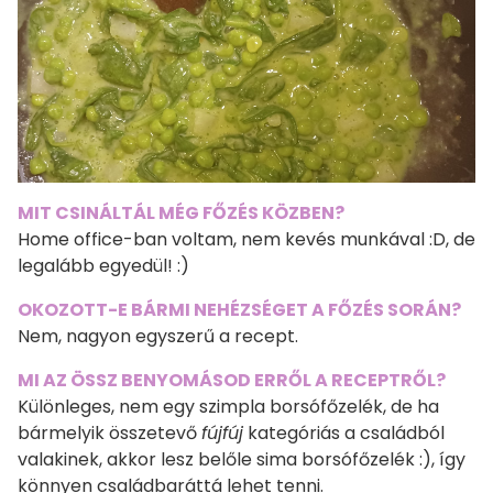
MIT CSINÁLTÁL MÉG FŐZÉS KÖZBEN?
Home office-ban voltam, nem kevés munkával :D, de
legalább egyedül! :)
OKOZOTT-E BÁRMI NEHÉZSÉGET A FŐZÉS SORÁN?
Nem, nagyon egyszerű a recept.
MI AZ ÖSSZ BENYOMÁSOD ERRŐL A RECEPTRŐL?
Különleges, nem egy szimpla borsófőzelék, de ha
bármelyik összetevő
fújfúj
kategóriás a családból
valakinek, akkor lesz belőle sima borsófőzelék :), így
könnyen családbaráttá lehet tenni.