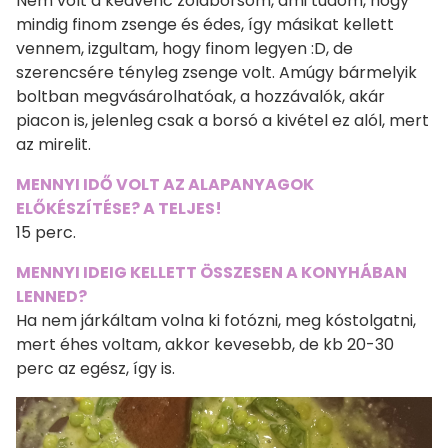
Nem volt a kedvenc zöldborsóm, ami tudom, hogy
mindig finom zsenge és édes, így másikat kellett
vennem, izgultam, hogy finom legyen :D, de
szerencsére tényleg zsenge volt. Amúgy bármelyik
boltban megvásárolhatóak, a hozzávalók, akár
piacon is, jelenleg csak a borsó a kivétel ez alól, mert
az mirelit.
MENNYI IDŐ VOLT AZ ALAPANYAGOK
ELŐKÉSZÍTÉSE? A TELJES!
15 perc.
MENNYI IDEIG KELLETT ÖSSZESEN A KONYHÁBAN
LENNED?
Ha nem járkáltam volna ki fotózni, meg kóstolgatni,
mert éhes voltam, akkor kevesebb, de kb 20-30
perc az egész, így is.