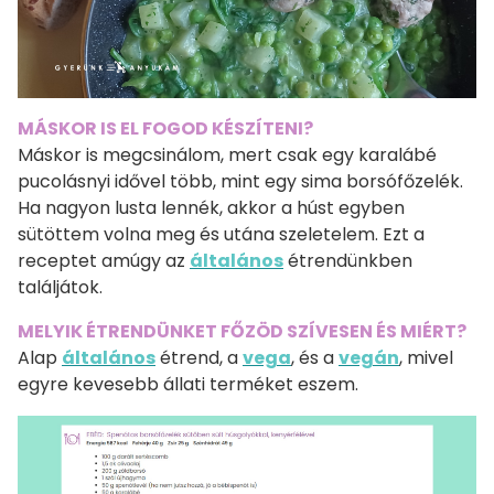
MÁSKOR IS EL FOGOD KÉSZÍTENI?
Máskor is megcsinálom, mert csak egy karalábé
pucolásnyi idővel több, mint egy sima borsófőzelék.
Ha nagyon lusta lennék, akkor a húst egyben
sütöttem volna meg és utána szeletelem. Ezt a
receptet amúgy az
általános
étrendünkben
találjátok.
MELYIK ÉTRENDÜNKET FŐZÖD SZÍVESEN ÉS MIÉRT?
Alap
általános
étrend, a
vega
, és a
vegán
, mivel
egyre kevesebb állati terméket eszem.