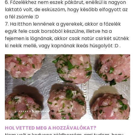
6. Főzelékhez nem eszek pákárut, enélkül is nagyon
laktató volt, de esküszöm, hogy később elfogyott az
a fél zsömle :D
7. Ha itthon lennének a gyerekek, akkor a főzelék
egyik fele csak borsóból készülne, illetve ha a
fejemen is lógnának, akkor csak natúr csirkét sütnék
ki nekik mellé, vagy kapnának ikeás húsgolyót :D .
HOL VETTED MEG A HOZZÁVALÓKAT?