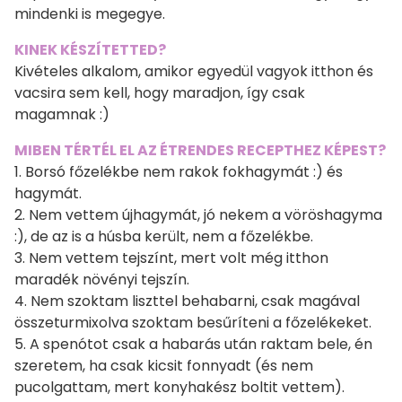
mindenki is megegye.
KINEK KÉSZÍTETTED?
Kivételes alkalom, amikor egyedül vagyok itthon és
vacsira sem kell, hogy maradjon, így csak
magamnak :)
MIBEN TÉRTÉL EL AZ ÉTRENDES RECEPTHEZ KÉPEST?
1. Borsó főzelékbe nem rakok fokhagymát :) és
hagymát.
2. Nem vettem újhagymát, jó nekem a vöröshagyma
:), de az is a húsba került, nem a főzelékbe.
3. Nem vettem tejszínt, mert volt még itthon
maradék növényi tejszín.
4. Nem szoktam liszttel behabarni, csak magával
összeturmixolva szoktam besűríteni a főzelékeket.
5. A spenótot csak a habarás után raktam bele, én
szeretem, ha csak kicsit fonnyadt (és nem
pucolgattam, mert konyhakész boltit vettem).