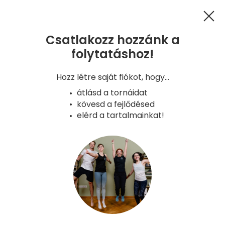
Csatlakozz hozzánk a
folytatáshoz!
GYIK
Kapcsolat
Hűségprogram
Hozz létre saját fiókot, hogy...
Adatkezelés
ÁSZF
Süti tájékoztató
átlásd a tornáidat
Copyright - Gyerünk, anyukám! 2026
kövesd a fejlődésed
Verzió: 2026-08-05 08:42 - a8aa6a9e -
elérd a tartalmainkat!
production