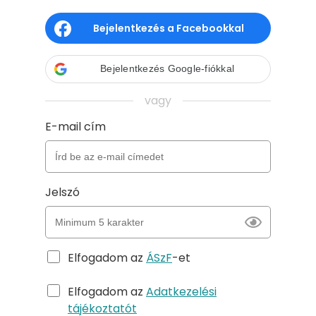
Bejelentkezés a Facebookkal
Bejelentkezés Google-fiókkal
vagy
E-mail cím
Jelszó
Elfogadom az
ÁSzF
-et
Elfogadom az
Adatkezelési
tájékoztatót