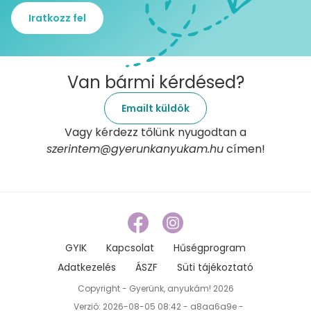
Iratkozz fel
Van bármi kérdésed?
Emailt küldök
Vagy kérdezz tőlünk nyugodtan a
szerintem@gyerunkanyukam.hu
címen!
GYIK
Kapcsolat
Hűségprogram
Adatkezelés
ÁSZF
Süti tájékoztató
Copyright - Gyerünk, anyukám! 2026
Verzió: 2026-08-05 08:42 - a8aa6a9e -