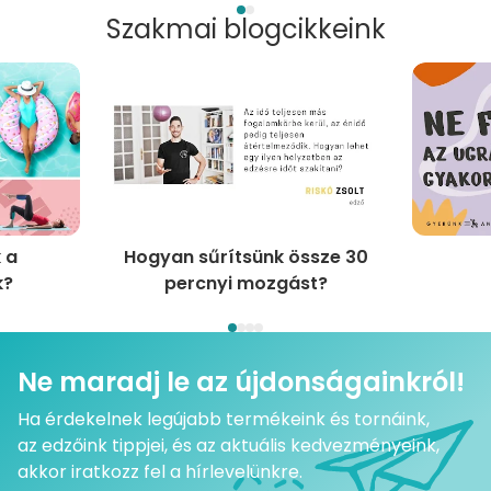
Szakmai blogcikkeink
 a
Hogyan sűrítsünk össze 30
k?
percnyi mozgást?
Ne maradj le az újdonságainkról!
Ha érdekelnek legújabb termékeink és tornáink,
az edzőink tippjei, és az aktuális kedvezményeink,
akkor iratkozz fel a hírlevelünkre.