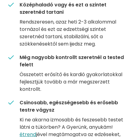
Középhaladó vagy és ezt a szintet
szeretnéd tartani
Rendszeresen, azaz heti 2-3 alkalommal
tornázol és ezt az edzettségi szintet
szeretnéd tartani, stabilizálni, sőt a
szökkenésektől sem ijedsz meg.
Még nagyobb kontrollt szeretnél a tested
felett
Összetett erősítő és kardió gyakorlatokkal
fejlesztjük tovább a már megszerzett
kontrollt.
Csinosabb, egészségesebb és erősebb
testre vágysz
Ki ne akarna izmosabb és feszesebb testet
látni a tükörben? A Gyerünk, anyukám!
étrend
jével megtámogatva az edzéseket,