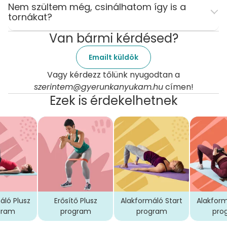
Nem szültem még, csinálhatom így is a
tornákat?
Van bármi kérdésed?
Emailt küldök
Vagy kérdezz tőlünk nyugodtan a
szerintem@gyerunkanyukam.hu
címen!
Ezek is érdekelhetnek
áló Plusz
Erősítő Plusz
Alakformáló Start
Alakform
gram
program
program
pro