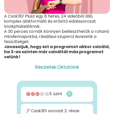
A Csak30! Plusz egy 8 hetes, 24 videóból álló,
komplex alakformáló és erősítő edzéssorozat
középhaladóknak.
A 30 perces tornák könnyen beilleszthetők a rohanó
mindennapokba, ráadásul szuperül levezetik a
feszültséget.
Javasoljuk, hogy ezt a programot akkor csináld,
ha 3-as szinten már csináltál más programot
velünk!
Részletek
|
Oktatóink
3. szint
?
Csak30! sorozat 2. része