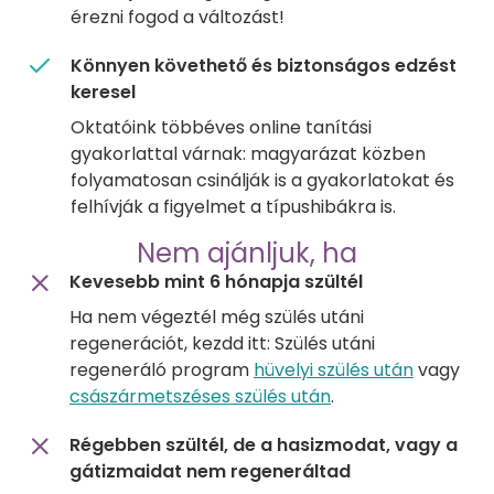
érezni fogod a változást!
Könnyen követhető és biztonságos edzést
keresel
Oktatóink többéves online tanítási
gyakorlattal várnak: magyarázat közben
folyamatosan csinálják is a gyakorlatokat és
felhívják a figyelmet a típushibákra is.
Nem ajánljuk, ha
Kevesebb mint 6 hónapja szültél
Ha nem végeztél még szülés utáni
regenerációt, kezdd itt: Szülés utáni
regeneráló program
hüvelyi szülés után
vagy
császármetszéses szülés után
.
Régebben szültél, de a hasizmodat, vagy a
gátizmaidat nem regeneráltad