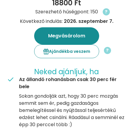
18800 Ft
Szerezhető hűségpont: 150
?
Következő indulás:
2026. szeptember 7.
Megvásárolom
?
Ajándékba veszem
Neked ajánljuk, ha
Az állandó rohanásban csak 30 perc fér
bele
Sokan gondolják azt, hogy 30 perc mozgás
semmit sem ér, pedig gazdaságos
bemelegítéssel és nyújtással teljesértékű
edzést lehet csinálni. Ráadásul a semminél ez
épp 30 perccel több :)