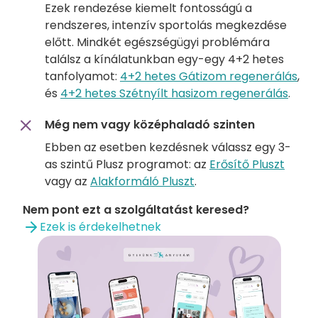
Ezek rendezése kiemelt fontosságú a
rendszeres, intenzív sportolás megkezdése
előtt. Mindkét egészségügyi problémára
találsz a kínálatunkban egy-egy 4+2 hetes
tanfolyamot:
4+2 hetes Gátizom regenerálás
,
és
4+2 hetes Szétnyílt hasizom regenerálás
.
Még nem vagy középhaladó szinten
Ebben az esetben kezdésnek válassz egy 3-
as szintű Plusz programot: az
Erősítő Pluszt
vagy az
Alakformáló Pluszt
.
Nem pont ezt a szolgáltatást keresed?
Ezek is érdekelhetnek