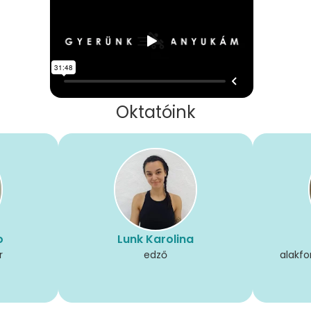
Oktatóink
o
Lunk Karolina
r
edző
alakfo