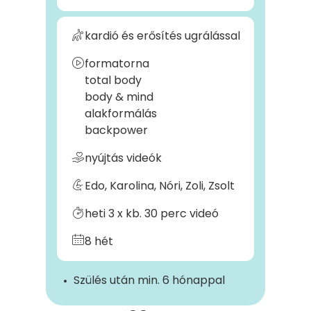
kardió és erősítés ugrálással
formatorna
total body
body & mind
alakformálás
backpower
nyújtás videók
Edo, Karolina, Nóri, Zoli, Zsolt
heti 3 x kb. 30 perc videó
8 hét
Szülés után min. 6 hónappal