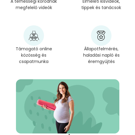
A terhességi korodnak
Elméleti kisvideók,
megfelelő videók
tippek és tanácsok
Támogató online
Állapotfelmérés,
közösség és
haladási napló és
csapatmunka
éremgyűjtés