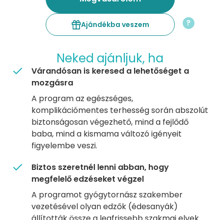
?
Ajándékba veszem
Neked ajánljuk, ha
Várandósan is keresed a lehetőséget a
mozgásra
A program az egészséges,
komplikációmentes terhesség során abszolút
biztonságosan végezhető, mind a fejlődő
baba, mind a kismama változó igényeit
figyelembe veszi.
Biztos szeretnél lenni abban, hogy
megfelelő edzéseket végzel
A programot gyógytornász szakember
vezetésével olyan edzők (édesanyák)
állították össze a legfrissebb szakmai elvek