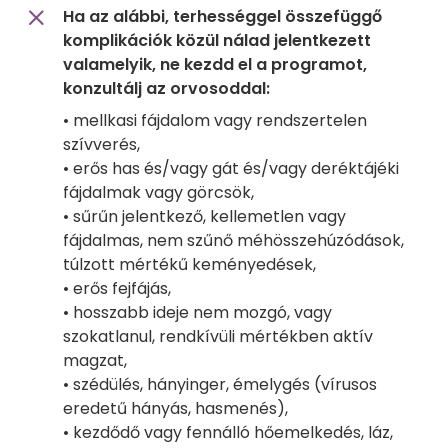
Ha az alábbi, terhességgel összefüggő
komplikációk közül nálad jelentkezett
valamelyik, ne kezdd el a programot,
konzultálj az orvosoddal:
• mellkasi fájdalom vagy rendszertelen
szívverés,
• erős has és/vagy gát és/vagy deréktájéki
fájdalmak vagy görcsök,
• sűrűn jelentkező, kellemetlen vagy
fájdalmas, nem szűnő méhösszehúzódások,
túlzott mértékű keményedések,
• erős fejfájás,
• hosszabb ideje nem mozgó, vagy
szokatlanul, rendkívüli mértékben aktív
magzat,
• szédülés, hányinger, émelygés (vírusos
eredetű hányás, hasmenés),
• kezdődő vagy fennálló hőemelkedés, láz,