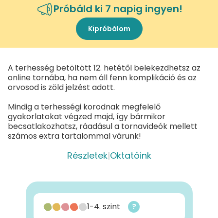
Próbáld ki 7 napig ingyen!
Kipróbálom
A terhesség betöltött 12. hetétől belekezdhetsz az
online tornába, ha nem áll fenn komplikáció és az
orvosod is zöld jelzést adott.
Mindig a terhességi korodnak megfelelő
gyakorlatokat végzed majd, így bármikor
becsatlakozhatsz, ráadásul a tornavideók mellett
számos extra tartalommal várunk!
Részletek
|
Oktatóink
1-4. szint
?