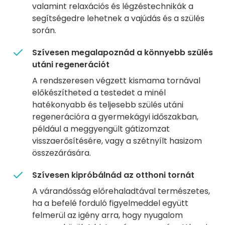
valamint relaxációs és légzéstechnikák a
segítségedre lehetnek a vajúdás és a szülés
során.
Szívesen megalapoznád a könnyebb szülés
utáni regenerációt
A rendszeresen végzett kismama tornával
előkészítheted a testedet a minél
hatékonyabb és teljesebb szülés utáni
regenerációra a gyermekágyi időszakban,
például a meggyengült gátizomzat
visszaerősítésére, vagy a szétnyílt hasizom
összezárására.
Szívesen kipróbálnád az otthoni tornát
A várandósság előrehaladtával természetes,
ha a befelé forduló figyelmeddel együtt
felmerül az igény arra, hogy nyugalom