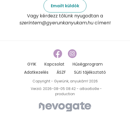
Emailt küldök
Vagy kérdezz tőlünk nyugodtan a
szerintem@gyerunkanyukam.hu
címen!
GYIK
Kapcsolat
Hűségprogram
Adatkezelés
ÁSZF
Süti tájékoztató
Copyright - Gyerünk, anyukám! 2026
Verzió: 2026-08-05 08:42 - a8aa6a9e -
production