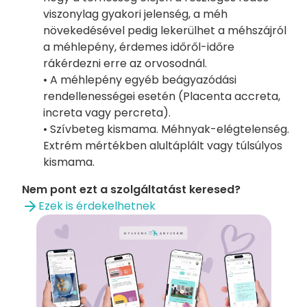
viszonylag gyakori jelenség, a méh
növekedésével pedig lekerülhet a méhszájról
a méhlepény, érdemes időről-időre
rákérdezni erre az orvosodnál.
• A méhlepény egyéb beágyazódási
rendellenességei esetén (Placenta accreta,
increta vagy percreta).
• Szívbeteg kismama. Méhnyak-elégtelenség.
Extrém mértékben alultáplált vagy túlsúlyos
kismama.
Nem pont ezt a szolgáltatást keresed?
Ezek is érdekelhetnek