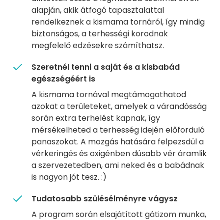
alapján, akik átfogó tapasztalattal
rendelkeznek a kismama tornáról, így mindig
biztonságos, a terhességi korodnak
megfelelő edzésekre számíthatsz.
Szeretnél tenni a saját és a kisbabád
egészségéért is
A kismama tornával megtámogathatod
azokat a területeket, amelyek a várandósság
során extra terhelést kapnak, így
mérsékelheted a terhesség idején előforduló
panaszokat. A mozgás hatására felpezsdül a
vérkeringés és oxigénben dúsabb vér áramlik
a szervezetedben, ami neked és a babádnak
is nagyon jót tesz. :)
Tudatosabb szülésélményre vágysz
A program során elsajátított gátizom munka,