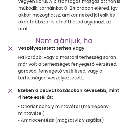
vegyen körül. A biztonságos mozgás otthon is
működik, tornáinkat 0-24 órában eléred, így
akkor mozoghatsz, amikor neked jól esik és
akár többször is elindíthatod ugyanazt az
órát.
Nem ajánljuk, ha
Veszélyeztetett terhes vagy
Ha korábbi vagy a mostani terhesség során
már volt a terhességet fenyegető vérzésed,
görcsöd, fenyegető vetélésed, vagy a
terhességed veszélyeztetett.
Ezeken a beavatkozásokon kevesebb, mint
4 hete estél át:
• Chorionboholy mintavétel (méhlepény-
mintavétel)
• Amniocentézis (magzatvíz vizsgálat)