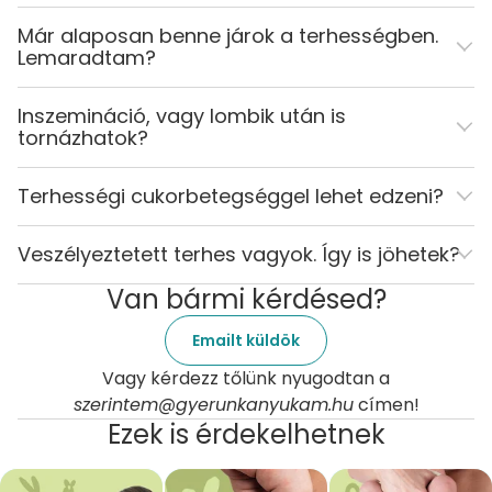
Már alaposan benne járok a terhességben.
Lemaradtam?
Inszemináció, vagy lombik után is
tornázhatok?
Terhességi cukorbetegséggel lehet edzeni?
Veszélyeztetett terhes vagyok. Így is jöhetek?
Van bármi kérdésed?
Emailt küldök
Vagy kérdezz tőlünk nyugodtan a
szerintem@gyerunkanyukam.hu
címen!
Ezek is érdekelhetnek