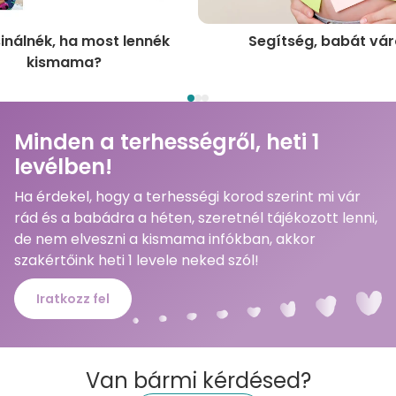
sinálnék, ha most lennék
Segítség, babát vár
kismama?
Minden a terhességről, heti 1
levélben!
Ha érdekel, hogy a terhességi korod szerint mi vár
rád és a babádra a héten, szeretnél tájékozott lenni,
de nem elveszni a kismama infókban, akkor
szakértőink heti 1 levele neked szól!
Iratkozz fel
Van bármi kérdésed?