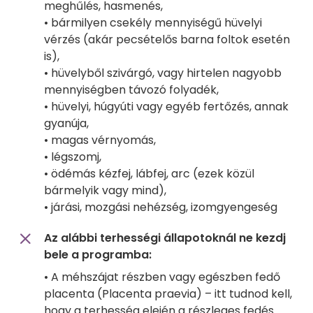
meghűlés, hasmenés,
• bármilyen csekély mennyiségű hüvelyi
vérzés (akár pecsételős barna foltok esetén
is),
• hüvelyből szivárgó, vagy hirtelen nagyobb
mennyiségben távozó folyadék,
• hüvelyi, húgyúti vagy egyéb fertőzés, annak
gyanúja,
• magas vérnyomás,
• légszomj,
• ödémás kézfej, lábfej, arc (ezek közül
bármelyik vagy mind),
• járási, mozgási nehézség, izomgyengeség
Az alábbi terhességi állapotoknál ne kezdj
bele a programba:
• A méhszájat részben vagy egészben fedő
placenta (Placenta praevia) – itt tudnod kell,
hogy a terhesség elején a részleges fedés