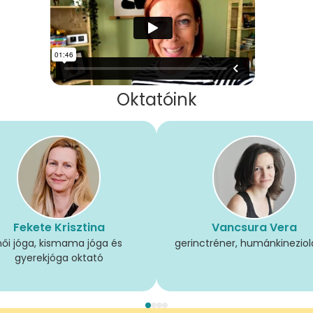
Oktatóink
Fekete Krisztina
Vancsura Vera
női jóga, kismama jóga és
gerinctréner, humánkinezio
gyerekjóga oktató