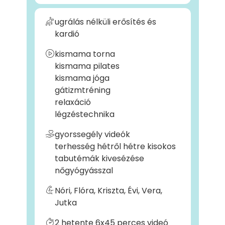
ugrálás nélküli erősítés és
kardió
kismama torna
kismama pilates
kismama jóga
gátizmtréning
relaxáció
légzéstechnika
gyorssegély videók
terhesség hétről hétre kisokos
tabutémák kivesézése
nőgyógyásszal
Nóri, Flóra, Kriszta, Évi, Vera,
Jutka
2 hetente 6x45 perces videó