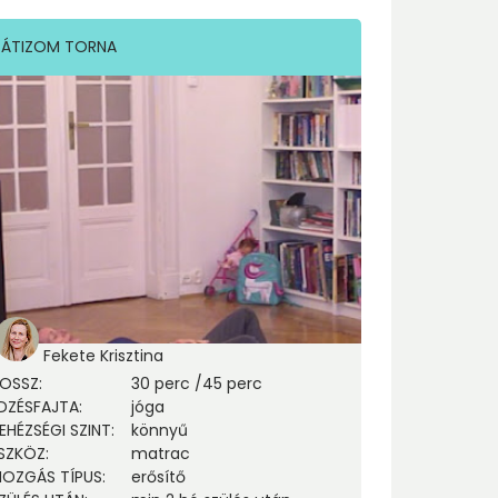
ÁTIZOM TORNA
Fekete Krisztina
OSSZ
:
30 perc
/
45 perc
DZÉSFAJTA
:
jóga
EHÉZSÉGI SZINT
:
könnyű
SZKÖZ
:
matrac
OZGÁS TÍPUS
:
erősítő