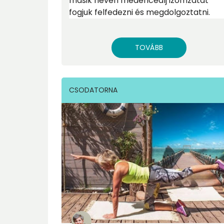
másik nevén medencealj izomzatát
fogjuk felfedezni és megdolgoztatni.
TOVÁBB
CSODATORNA