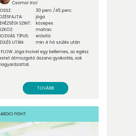
Csomor Inci
OSSZ
:
30 perc
/
45 perc
DZÉSFAJTA
:
jóga
EHÉZSÉGI SZINT
:
közepes
SZKÖZ
:
matrac
OZGÁS TÍPUS
:
erősítő
ZÜLÉS UTÁN
:
min 4 hó szülés után
 FLOW Jóga Incivel egy kellemes, az egész
estet átmozgató ászana gyakorlás, sok
agyarázattal.
TOVÁBB
ARDIO FIGHT