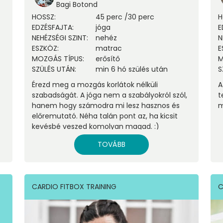
Bagi Botond
HOSSZ
:
45 perc
/
30 perc
H
EDZÉSFAJTA
:
jóga
E
NEHÉZSÉGI SZINT
:
nehéz
N
ESZKÖZ
:
matrac
E
MOZGÁS TÍPUS
:
erősítő
M
SZÜLÉS UTÁN
:
min 6 hó szülés után
S
Érezd meg a mozgás korlátok nélküli
A
szabadságát. A jóga nem a szabályokról szól,
t
hanem hogy számodra mi lesz hasznos és
m
előremutató. Néha talán pont az, ha kicsit
kevésbé veszed komolyan magad. :)
TOVÁBB
CARDIO FITBOX TRAINING
C