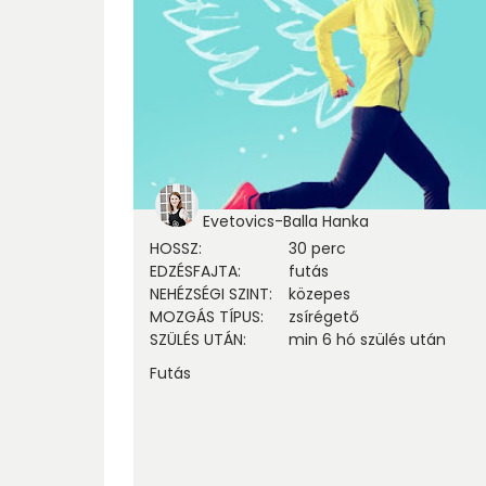
Evetovics-Balla Hanka
HOSSZ
:
30 perc
EDZÉSFAJTA
:
futás
NEHÉZSÉGI SZINT
:
közepes
MOZGÁS TÍPUS
:
zsírégető
SZÜLÉS UTÁN
:
min 6 hó szülés után
Futás