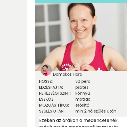
Domokos Flóra
HOSSZ
:
30 perc
EDZÉSFAJTA
:
pilates
NEHÉZSÉGI SZINT
:
könnyű
ESZKÖZ
:
matrac
MOZGÁS TÍPUS
:
erősítő
SZÜLÉS UTÁN
:
min 2 hó szülés után
Ezeken az órákon a medencefenék,