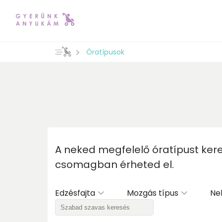
Óratípusok
A neked megfelelő óratípust kere
csomagban érheted el.
Edzésfajta
Mozgás típus
Neh