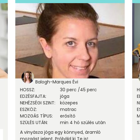
Balogh-Marques Évi
HOSSZ
:
30 perc
/
45 perc
H
EDZÉSFAJTA
:
jóga
E
NEHÉZSÉGI SZINT
:
közepes
N
ESZKÖZ
:
matrac
E
MOZGÁS TÍPUS
:
erősítő
M
SZÜLÉS UTÁN
:
min 4 hó szülés után
S
A vinyásza jóga egy könnyed, áramló
mozgást jelent. Próbáld ki Te is!