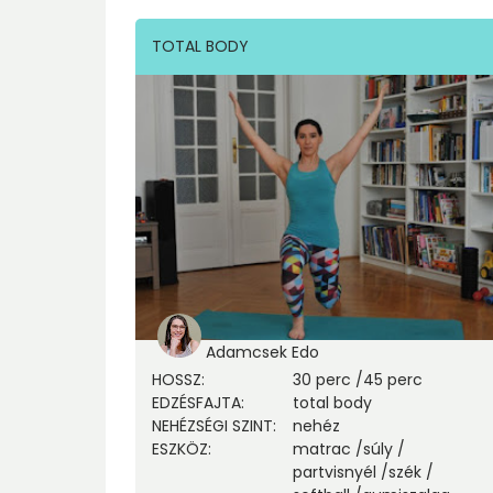
TOTAL BODY
Adamcsek Edo
HOSSZ
:
30 perc
/
45 perc
EDZÉSFAJTA
:
total body
NEHÉZSÉGI SZINT
:
nehéz
ESZKÖZ
:
matrac
/
súly
/
partvisnyél
/
szék
/