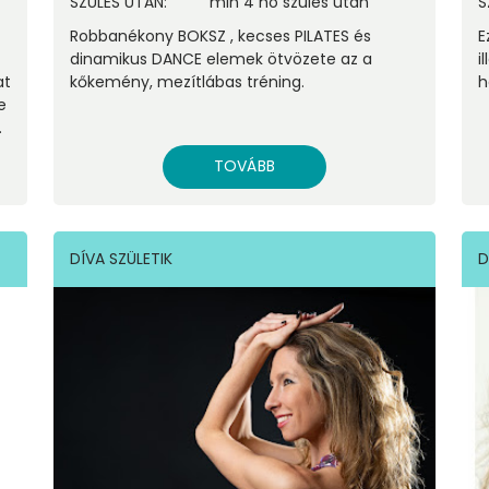
SZÜLÉS UTÁN
:
min 4 hó szülés után
S
Robbanékony BOKSZ , kecses PILATES és
E
dinamikus DANCE elemek ötvözete az a
i
at
kőkemény, mezítlábas tréning.
h
e
.
TOVÁBB
DÍVA SZÜLETIK
D