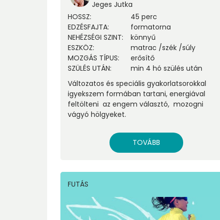
Jeges Jutka
HOSSZ
:
45 perc
EDZÉSFAJTA
:
formatorna
NEHÉZSÉGI SZINT
:
könnyű
ESZKÖZ
:
matrac
/
szék
/
súly
MOZGÁS TÍPUS
:
erősítő
SZÜLÉS UTÁN
:
min 4 hó szülés után
Változatos és speciális gyakorlatsorokkal
igyekszem formában tartani, energiával
feltölteni az engem választó, mozogni
vágyó hölgyeket.
TOVÁBB
FUTÁS