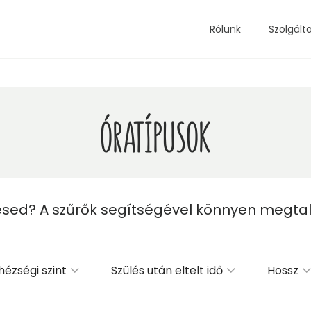
Rólunk
Szolgált
ÓRATÍPUSOK
sed? A szűrők segítségével könnyen megtalálh
ézségi szint
Szülés után eltelt idő
Hossz