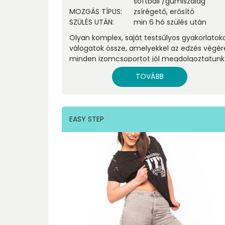
softball
/
gumiszalag
MOZGÁS TÍPUS
:
zsírégető, erősítő
SZÜLÉS UTÁN
:
min 6 hó szülés után
Olyan komplex, saját testsúlyos gyakorlatok
válogatok össze, amelyekkel az edzés végér
minden izomcsoportot jól megdolgoztatunk
TOVÁBB
EASY STEP