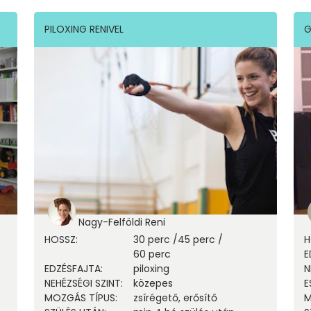
PILOXING RENIVEL
G
Nagy-Felföldi Reni
HOSSZ
:
30 perc
/
45 perc
/
H
60 perc
E
EDZÉSFAJTA
:
piloxing
N
NEHÉZSÉGI SZINT
:
közepes
E
MOZGÁS TÍPUS
:
zsírégető, erősítő
M