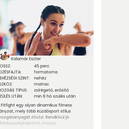
Kalamár Eszter
OSSZ
:
45 perc
DZÉSFAJTA
:
formatorna
EHÉZSÉGI SZINT
:
nehéz
SZKÖZ
:
matrac
OZGÁS TÍPUS
:
zsírégető, erősítő
ZÜLÉS UTÁN
:
min 6 hó szülés után
 Fitfight egy olyan dinamikus fitness
rányzat, mely több küzdősport stílus
ozgásanyagát ötvözi. Rendkívül jó
llóképességfejlesztő, magas