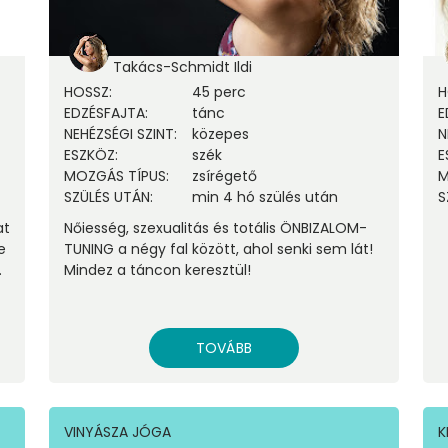
Takács-Schmidt Ildi
HOSSZ
:
45 perc
H
EDZÉSFAJTA
:
tánc
E
NEHÉZSÉGI SZINT
:
közepes
N
ESZKÖZ
:
szék
E
MOZGÁS TÍPUS
:
zsírégető
M
SZÜLÉS UTÁN
:
min 4 hó szülés után
S
at
Nőiesség, szexualitás és totális ÖNBIZALOM-
e
TUNING a négy fal között, ahol senki sem lát!
.
Mindez a táncon keresztül!
TOVÁBB
VINYÁSZA JÓGA
K