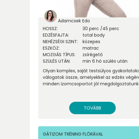
Adamcsek Edo
HOSSZ
:
30 perc
/
45 perc
EDZÉSFAJTA
:
total body
NEHÉZSÉGI SZINT
:
közepes
ESZKÖZ
:
matrac
MOZGÁS TÍPUS
:
zsírégető
SZÜLÉS UTÁN
:
min 6 hó szülés után
Olyan komplex, saját testsúlyos gyakorlatok
válogatok össze, amelyekkel az edzés végér
minden izomcsoportot jól megdolgoztatunk
TOVÁBB
GÁTIZOM TRÉNING FLÓRÁVAL