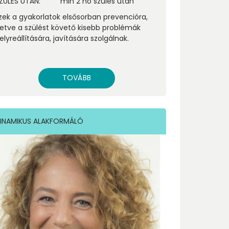
ZÜLÉS UTÁN
:
min 2 hó szülés után
zek a gyakorlatok elsősorban prevencióra,
lletve a szülést követő kisebb problémák
elyreállítására, javítására szolgálnak.
TOVÁBB
INAMIKUS ALAKFORMÁLÓ