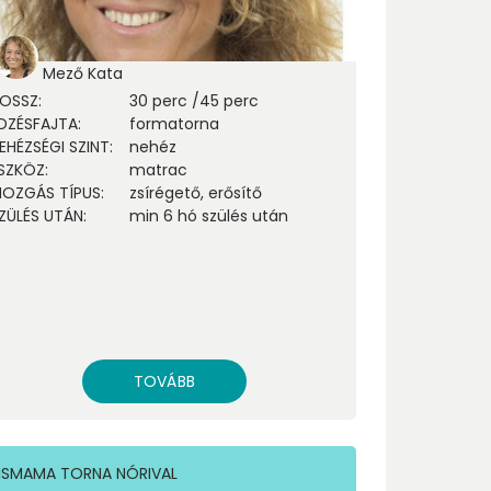
Mező Kata
OSSZ
:
30 perc
/
45 perc
DZÉSFAJTA
:
formatorna
EHÉZSÉGI SZINT
:
nehéz
SZKÖZ
:
matrac
OZGÁS TÍPUS
:
zsírégető, erősítő
ZÜLÉS UTÁN
:
min 6 hó szülés után
TOVÁBB
ISMAMA TORNA NÓRIVAL