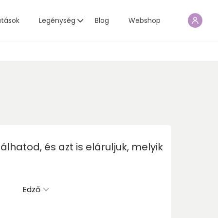
atások
Legénység
Blog
Webshop
atod, és azt is eláruljuk, melyik
Edző