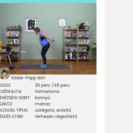
Kádár-Papp Nóri
OSSZ
:
30 perc
/
45 perc
DZÉSFAJTA
:
formatorna
EHÉZSÉGI SZINT
:
könnyű
SZKÖZ
:
matrac
OZGÁS TÍPUS
:
zsírégető, erősítő
ZÜLÉS UTÁN
:
terhesen végezhető