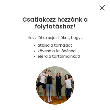
Csatlakozz hozzánk a
folytatáshoz!
GYIK
Kapcsolat
Hűségprogram
Hozz létre saját fiókot, hogy...
Adatkezelés
ÁSZF
Süti tájékoztató
átlásd a tornáidat
Copyright - Gyerünk, anyukám! 2026
kövesd a fejlődésed
Verzió: 2026-08-05 08:42 - a8aa6a9e -
elérd a tartalmainkat!
production