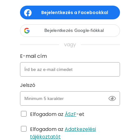
Bejelentkezés a Facebookkal
Bejelentkezés Google-fiókkal
vagy
E-mail cím
Jelszó
Elfogadom az
ÁSzF
-et
Elfogadom az
Adatkezelési
tájékoztatót