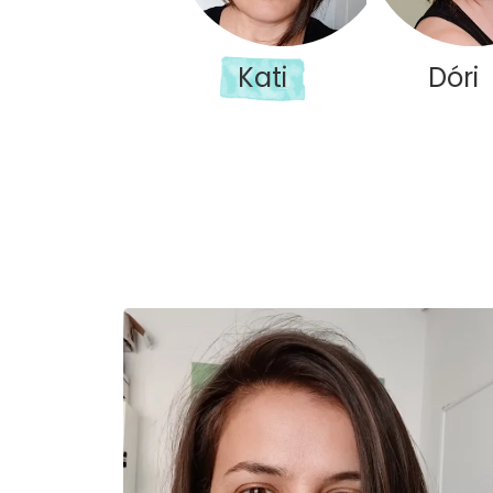
Kati
Dóri