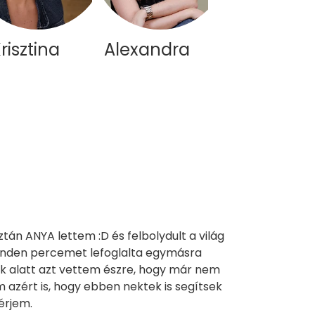
risztina
Alexandra
Kriszta
án ANYA lettem :D és felbolydult a világ
inden percemet lefoglalta egymásra
ok alatt azt vettem észre, hogy már nem
 azért is, hogy ebben nektek is segítsek
férjem.