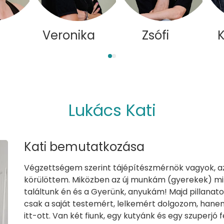
Veronika
Zsófi
K
Lukács Kati
Kati bemutatkozása
Végzettségem szerint tájépítészmérnök vagyok, azt
körülöttem. Miközben az új munkám (gyerekek) m
találtunk én és a Gyerünk, anyukám! Majd pillanat
csak a saját testemért, lelkemért dolgozom, hanem
itt-ott. Van két fiunk, egy kutyánk és egy szuperjó 