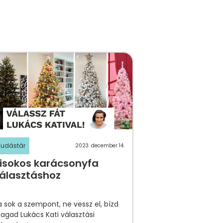
Tudástár
2023. december 14.
isokos karácsonyfa
álasztáshoz
 sok a szempont, ne vessz el, bízd
agad Lukács Kati választási