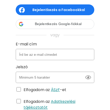
Bejelentkezés a Facebookkal
Bejelentkezés Google-fiókkal
vagy
E-mail cím
Jelszó
Elfogadom az
ÁSzF
-et
Elfogadom az
Adatkezelési
tájékoztatót