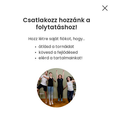
Csatlakozz hozzánk a
folytatáshoz!
GYIK
Kapcsolat
Hűségprogram
Hozz létre saját fiókot, hogy...
Adatkezelés
ÁSZF
Süti tájékoztató
átlásd a tornáidat
Copyright - Gyerünk, anyukám! 2026
kövesd a fejlődésed
Verzió: 2026-08-05 08:42 - a8aa6a9e -
elérd a tartalmainkat!
production