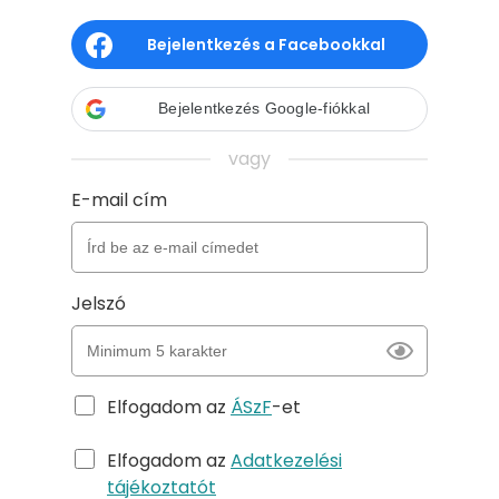
Bejelentkezés a Facebookkal
Bejelentkezés Google-fiókkal
vagy
E-mail cím
Jelszó
Elfogadom az
ÁSzF
-et
Elfogadom az
Adatkezelési
tájékoztatót