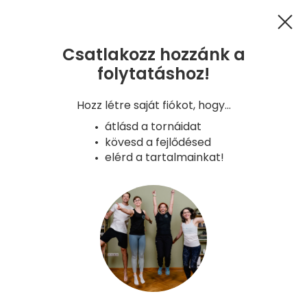
Csatlakozz hozzánk a
folytatáshoz!
GYIK
Kapcsolat
Hűségprogram
Hozz létre saját fiókot, hogy...
Adatkezelés
ÁSZF
Süti tájékoztató
átlásd a tornáidat
Copyright - Gyerünk, anyukám! 2026
kövesd a fejlődésed
Verzió: 2026-08-05 08:42 - a8aa6a9e -
elérd a tartalmainkat!
production