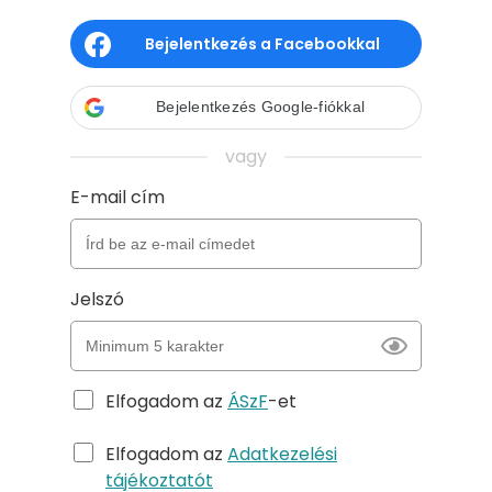
Bejelentkezés a Facebookkal
Bejelentkezés Google-fiókkal
vagy
E-mail cím
Jelszó
Elfogadom az
ÁSzF
-et
Elfogadom az
Adatkezelési
tájékoztatót