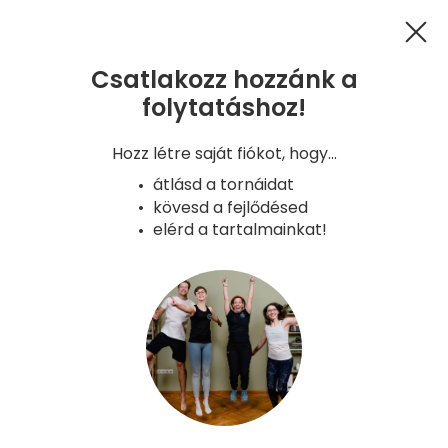
Csatlakozz hozzánk a
folytatáshoz!
GYIK
Kapcsolat
Hűségprogram
Hozz létre saját fiókot, hogy...
Adatkezelés
ÁSZF
Süti tájékoztató
átlásd a tornáidat
Copyright - Gyerünk, anyukám! 2026
kövesd a fejlődésed
Verzió: 2026-08-05 08:42 - a8aa6a9e -
elérd a tartalmainkat!
production