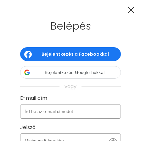
Belépés
GYIK
Kapcsolat
Hűségprogram
Adatkezelés
ÁSZF
Süti tájékoztató
Bejelentkezés a Facebookkal
Copyright - Gyerünk, anyukám! 2026
Verzió: 2026-08-05 08:42 - a8aa6a9e -
Bejelentkezés Google-fiókkal
production
vagy
E-mail cím
Jelszó