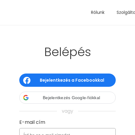
Rólunk
Szolgált
Belépés
Bejelentkezés a Facebookkal
Bejelentkezés Google-fiókkal
vagy
E-mail cím