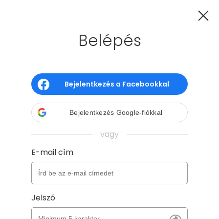
Belépés
GYIK
Kapcsolat
Hűségprogram
Adatkezelés
ÁSZF
Süti tájékoztató
Bejelentkezés a Facebookkal
Copyright - Gyerünk, anyukám! 2026
Verzió: 2026-08-05 08:42 - a8aa6a9e -
Bejelentkezés Google-fiókkal
production
vagy
E-mail cím
Jelszó