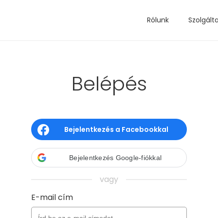
Rólunk
Szolgált
Belépés
Bejelentkezés a Facebookkal
Bejelentkezés Google-fiókkal
vagy
E-mail cím