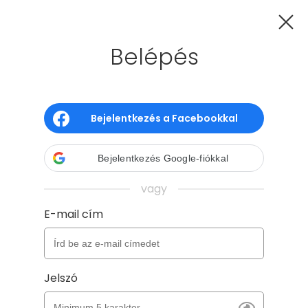
Belépés
GYIK
Kapcsolat
Hűségprogram
Adatkezelés
ÁSZF
Süti tájékoztató
Bejelentkezés a Facebookkal
Copyright - Gyerünk, anyukám! 2026
Verzió: 2026-08-05 08:42 - a8aa6a9e -
Bejelentkezés Google-fiókkal
production
vagy
E-mail cím
Jelszó