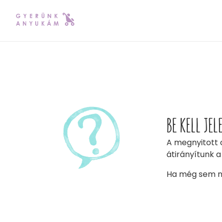
BE KELL JE
A megnyitott 
átirányítunk a
Ha még sem ny