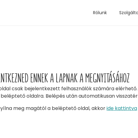
Rólunk
Szolgált
LENTKEZNED ENNEK A LAPNAK A MEGNYITÁSÁHOZ
oldal csak bejelentkezett felhasználók számára elérhet
 beléptető oldalra. Belépés után automatikusan visszatérs
ílna meg magától a beléptető oldal, akkor
ide kattintva