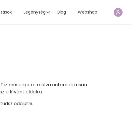
atások
Legénység
Blog
Webshop
ő. Tíz másodperc múlva automatikusan
z a kívánt oldalra.
tudsz odajutni.