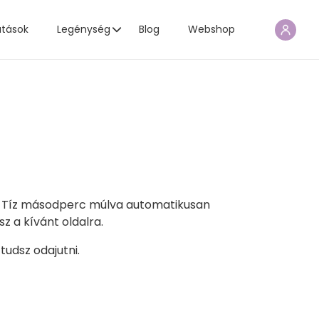
atások
Legénység
Blog
Webshop
ő. Tíz másodperc múlva automatikusan
z a kívánt oldalra.
tudsz odajutni.