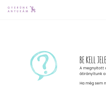
BE KELL JE
A megnyitott 
átirányítunk a
Ha még sem ny