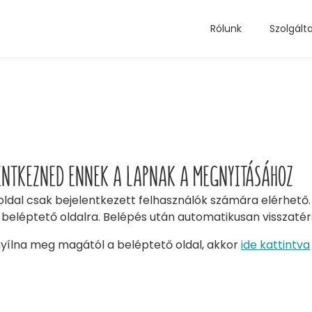
Rólunk
Szolgált
LENTKEZNED ENNEK A LAPNAK A MEGNYITÁSÁHOZ
oldal csak bejelentkezett felhasználók számára elérhet
 beléptető oldalra. Belépés után automatikusan visszatérs
ílna meg magától a beléptető oldal, akkor
ide kattintva