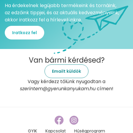
Ha érdekelnek legújabb termékeink és tornáink,
az edzőink tippjei, és az aktuális kedvezményeink,
akkor iratkozz fel a hírlevelünkre.
Iratkozz fel
Van bármi kérdésed?
Emailt küldök
Vagy kérdezz tőlünk nyugodtan a
szerintem@gyerunkanyukam.hu
címen!
GYIK
Kapcsolat
Hűségprogram