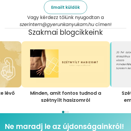
Emailt küldök
Vagy kérdezz tőlünk nyugodtan a
szerintem@gyerunkanyukam.hu
címen!
Szakmai blogcikkeink
e lévő
Minden, amit fontos tudnod a
Szé
szétnyílt hasizomról
em
Ne maradj le az újdonságainkról!