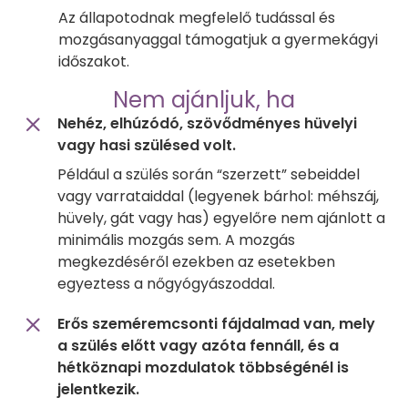
Az állapotodnak megfelelő tudással és
mozgásanyaggal támogatjuk a gyermekágyi
időszakot.
Nem ajánljuk, ha
Nehéz, elhúzódó, szövődményes hüvelyi
vagy hasi szülésed volt.
Például a szülés során “szerzett” sebeiddel
vagy varrataiddal (legyenek bárhol: méhszáj,
hüvely, gát vagy has) egyelőre nem ajánlott a
minimális mozgás sem. A mozgás
megkezdéséről ezekben az esetekben
egyeztess a nőgyógyászoddal.
Erős szeméremcsonti fájdalmad van, mely
a szülés előtt vagy azóta fennáll, és a
hétköznapi mozdulatok többségénél is
jelentkezik.