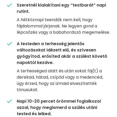
Szeretnél kialakítani egy “testbarát” napi
rutint.
A hétköznapi teendők nem kell, hogy
fájdalommal járjanak. Ne legyen gond a
lépcsőzés vagy a babahordozó megemelése.
A testeden a terhesség jelentős
változásokat idézett elő, és szívesen
gyógyítod, erősíted akár a szülést követő
napoktól kezdve.
A terhességed alatt és után sokat fáj(t) a
derekad, hátad, csípőd vagy a medencéd,
úgy érzed, hogy az izmaid elveszítették
tónusukat.
Napi 10-20 percet örömmel foglalkozol
azzal, hogy megismerd a szülés utáni
tested és lelked.