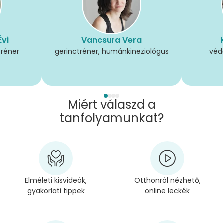
Évi
Vancsura Vera
tréner
gerinctréner, humánkineziológus
véd
Miért válaszd a
tanfolyamunkat?
Elméleti kisvideók,
Otthonról nézhető,
gyakorlati tippek
online leckék