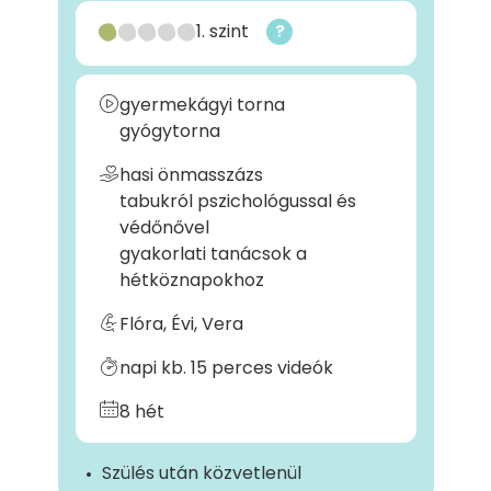
1. szint
?
gyermekágyi torna
gyógytorna
hasi önmasszázs
tabukról pszichológussal és
védőnővel
gyakorlati tanácsok a
hétköznapokhoz
Flóra, Évi, Vera
napi kb. 15 perces videók
8 hét
Szülés után közvetlenül