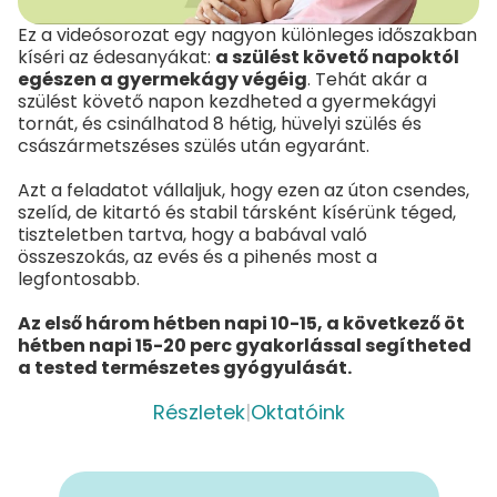
Ez a videósorozat egy nagyon különleges időszakban
kíséri az édesanyákat:
a szülést követő napoktól
egészen a gyermekágy végéig
. Tehát akár a
szülést követő napon kezdheted a gyermekágyi
tornát, és csinálhatod 8 hétig, hüvelyi szülés és
császármetszéses szülés után egyaránt.
Azt a feladatot vállaljuk, hogy ezen az úton csendes,
szelíd, de kitartó és stabil társként kísérünk téged,
tiszteletben tartva, hogy a babával való
összeszokás, az evés és a pihenés most a
legfontosabb.
Az első három hétben napi 10-15, a következő öt
hétben napi 15-20 perc gyakorlással segítheted
a tested természetes gyógyulását.
Részletek
|
Oktatóink