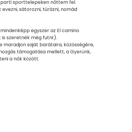
parti sporttelepeken nőttem fel.
evezni, sátorozni, túrázni, nomád
s mindenképp egyszer az El camino
is szeretnék még futni:).
e maradjon saját barátaira, közösségére,
mozgás támogatása mellett, a Gyerünk,
eni a nők között.