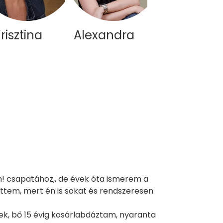
risztina
Alexandra
Kriszta
! csapatához,, de évek óta ismerem a
tem, mert én is sokat és rendszeresen
ek, bő 15 évig kosárlabdáztam, nyaranta