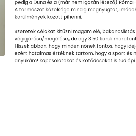
pedig a Duna és a (már nem igazán létező) Római-
A természet közelsége mindig megnyugtat, imádok 
körülmények között pihenni.
Szeretek célokat kitűzni magam elé, bakancslistá
végigjárása/megélése,, de egy 3 50 körüli maratont 
Hiszek abban, hogy minden nőnek fontos, hogy idej
ezért hatalmas értéknek tartom, hogy a sport és 
anyukám! kapcsolatokat és kötődéseket is tud épít