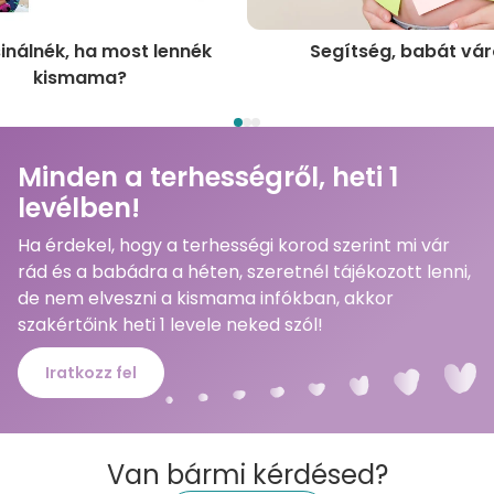
sinálnék, ha most lennék
Segítség, babát vár
kismama?
Minden a terhességről, heti 1
levélben!
Ha érdekel, hogy a terhességi korod szerint mi vár
rád és a babádra a héten, szeretnél tájékozott lenni,
de nem elveszni a kismama infókban, akkor
szakértőink heti 1 levele neked szól!
Iratkozz fel
Van bármi kérdésed?