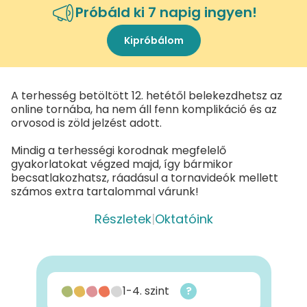
Próbáld ki 7 napig ingyen!
Kipróbálom
A terhesség betöltött 12. hetétől belekezdhetsz az
online tornába, ha nem áll fenn komplikáció és az
orvosod is zöld jelzést adott.
Mindig a terhességi korodnak megfelelő
gyakorlatokat végzed majd, így bármikor
becsatlakozhatsz, ráadásul a tornavideók mellett
számos extra tartalommal várunk!
Részletek
|
Oktatóink
1-4. szint
?