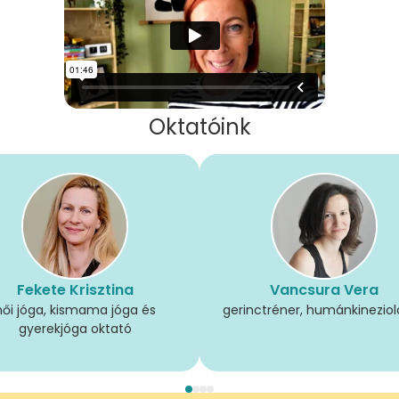
Oktatóink
Fekete Krisztina
Vancsura Vera
női jóga, kismama jóga és
gerinctréner, humánkinezio
gyerekjóga oktató