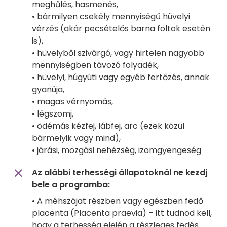
meghűlés, hasmenés,
• bármilyen csekély mennyiségű hüvelyi
vérzés (akár pecsételős barna foltok esetén
is),
• hüvelyből szivárgó, vagy hirtelen nagyobb
mennyiségben távozó folyadék,
• hüvelyi, húgyúti vagy egyéb fertőzés, annak
gyanúja,
• magas vérnyomás,
• légszomj,
• ödémás kézfej, lábfej, arc (ezek közül
bármelyik vagy mind),
• járási, mozgási nehézség, izomgyengeség
Az alábbi terhességi állapotoknál ne kezdj
bele a programba:
• A méhszájat részben vagy egészben fedő
placenta (Placenta praevia) – itt tudnod kell,
hogy a terhesség elején a részleges fedés