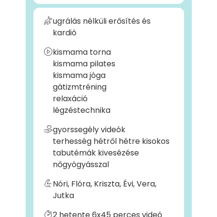
ugrálás nélküli erősítés és
kardió
kismama torna
kismama pilates
kismama jóga
gátizmtréning
relaxáció
légzéstechnika
gyorssegély videók
terhesség hétről hétre kisokos
tabutémák kivesézése
nőgyógyásszal
Nóri, Flóra, Kriszta, Évi, Vera,
Jutka
2 hetente 6x45 perces videó