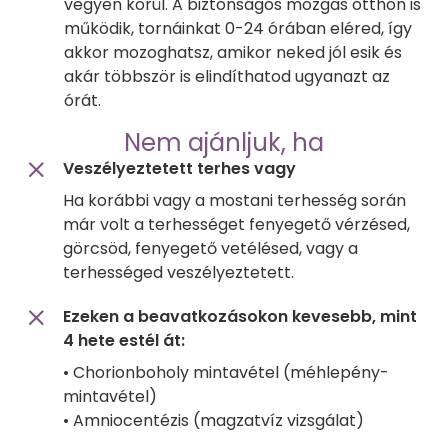
vegyen körül. A biztonságos mozgás otthon is
működik, tornáinkat 0-24 órában eléred, így
akkor mozoghatsz, amikor neked jól esik és
akár többször is elindíthatod ugyanazt az
órát.
Nem ajánljuk, ha
Veszélyeztetett terhes vagy
Ha korábbi vagy a mostani terhesség során
már volt a terhességet fenyegető vérzésed,
görcsöd, fenyegető vetélésed, vagy a
terhességed veszélyeztetett.
Ezeken a beavatkozásokon kevesebb, mint
4 hete estél át:
• Chorionboholy mintavétel (méhlepény-
mintavétel)
• Amniocentézis (magzatvíz vizsgálat)