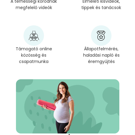
A terhességi korodnak
Elméleti kisvideók,
megfelelő videók
tippek és tanácsok
Támogató online
Állapotfelmérés,
közösség és
haladási napló és
csapatmunka
éremgyűjtés