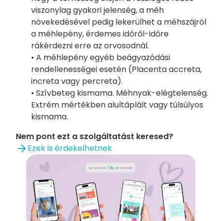
viszonylag gyakori jelenség, a méh
növekedésével pedig lekerülhet a méhszájról
a méhlepény, érdemes időről-időre
rákérdezni erre az orvosodnál.
• A méhlepény egyéb beágyazódási
rendellenességei esetén (Placenta accreta,
increta vagy percreta).
• Szívbeteg kismama. Méhnyak-elégtelenség.
Extrém mértékben alultáplált vagy túlsúlyos
kismama.
Nem pont ezt a szolgáltatást keresed?
Ezek is érdekelhetnek