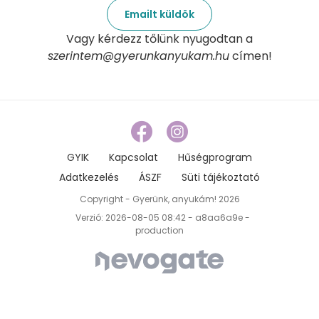
Emailt küldök
Vagy kérdezz tőlünk nyugodtan a
szerintem@gyerunkanyukam.hu
címen!
GYIK
Kapcsolat
Hűségprogram
Adatkezelés
ÁSZF
Süti tájékoztató
Copyright - Gyerünk, anyukám! 2026
Verzió: 2026-08-05 08:42 - a8aa6a9e -
production