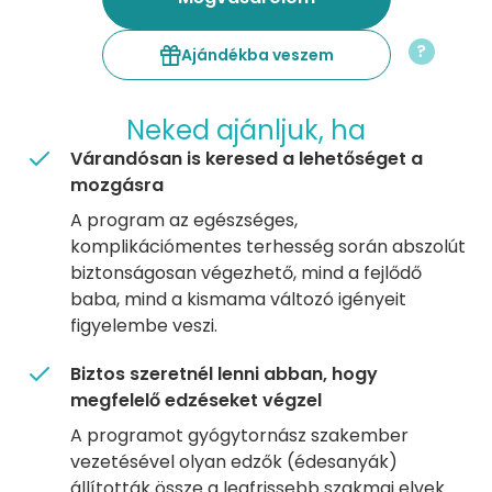
?
Ajándékba veszem
Neked ajánljuk, ha
Várandósan is keresed a lehetőséget a
mozgásra
A program az egészséges,
komplikációmentes terhesség során abszolút
biztonságosan végezhető, mind a fejlődő
baba, mind a kismama változó igényeit
figyelembe veszi.
Biztos szeretnél lenni abban, hogy
megfelelő edzéseket végzel
A programot gyógytornász szakember
vezetésével olyan edzők (édesanyák)
állították össze a legfrissebb szakmai elvek