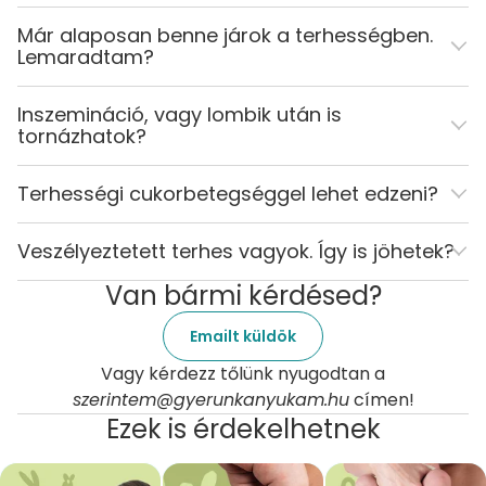
Már alaposan benne járok a terhességben.
Lemaradtam?
Inszemináció, vagy lombik után is
tornázhatok?
Terhességi cukorbetegséggel lehet edzeni?
Veszélyeztetett terhes vagyok. Így is jöhetek?
Van bármi kérdésed?
Emailt küldök
Vagy kérdezz tőlünk nyugodtan a
szerintem@gyerunkanyukam.hu
címen!
Ezek is érdekelhetnek