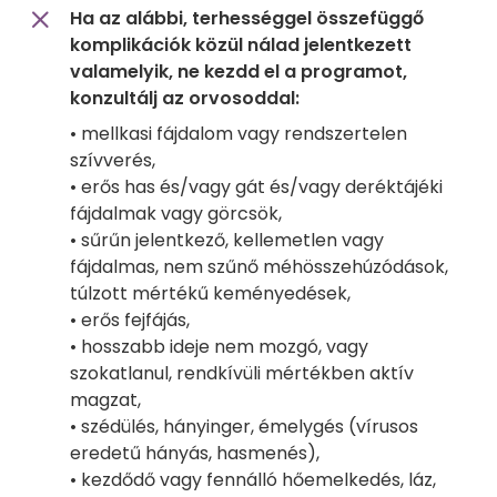
Ha az alábbi, terhességgel összefüggő
komplikációk közül nálad jelentkezett
valamelyik, ne kezdd el a programot,
konzultálj az orvosoddal:
• mellkasi fájdalom vagy rendszertelen
szívverés,
• erős has és/vagy gát és/vagy deréktájéki
fájdalmak vagy görcsök,
• sűrűn jelentkező, kellemetlen vagy
fájdalmas, nem szűnő méhösszehúzódások,
túlzott mértékű keményedések,
• erős fejfájás,
• hosszabb ideje nem mozgó, vagy
szokatlanul, rendkívüli mértékben aktív
magzat,
• szédülés, hányinger, émelygés (vírusos
eredetű hányás, hasmenés),
• kezdődő vagy fennálló hőemelkedés, láz,