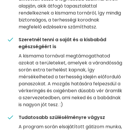
alapján, akik átfogó tapasztalattal
rendelkeznek a kismama tornáról, így mindig
biztonságos, a terhességi korodnak
megfelelő edzésekre számíthatsz.
Szeretnél tenni a saját és a kisbabád
egészségéért is
A kismama tornával megtámogathatod
azokat a területeket, amelyek a várandósság
során extra terhelést kapnak, így
mérsékelheted a terhesség idején előforduló
panaszokat. A mozgás hatására felpezsdül a
vérkeringés és oxigénben dúsabb vér áramlik
a szervezetedben, ami neked és a babádnak
is nagyon jót tesz. :)
Tudatosabb szülésélményre vágysz
A program során elsajátított gátizom munka,