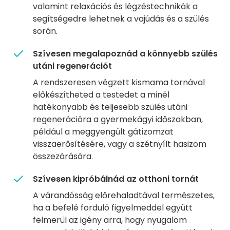
valamint relaxációs és légzéstechnikák a
segítségedre lehetnek a vajúdás és a szülés
során.
Szívesen megalapoznád a könnyebb szülés
utáni regenerációt
A rendszeresen végzett kismama tornával
előkészítheted a testedet a minél
hatékonyabb és teljesebb szülés utáni
regenerációra a gyermekágyi időszakban,
például a meggyengült gátizomzat
visszaerősítésére, vagy a szétnyílt hasizom
összezárására.
Szívesen kipróbálnád az otthoni tornát
A várandósság előrehaladtával természetes,
ha a befelé forduló figyelmeddel együtt
felmerül az igény arra, hogy nyugalom