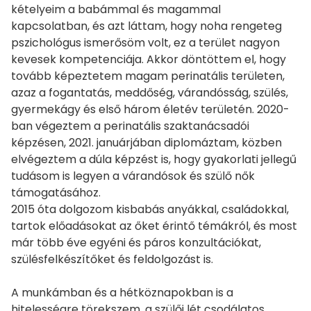
kételyeim a babámmal és magammal
kapcsolatban, és azt láttam, hogy noha rengeteg
pszichológus ismerősöm volt, ez a terület nagyon
kevesek kompetenciája. Akkor döntöttem el, hogy
tovább képeztetem magam perinatális területen,
azaz a fogantatás, meddőség, várandósság, szülés,
gyermekágy és első három életév területén. 2020-
ban végeztem a perinatális szaktanácsadói
képzésen, 2021. januárjában diplomáztam, közben
elvégeztem a dúla képzést is, hogy gyakorlati jellegű
tudásom is legyen a várandósok és szülő nők
támogatásához.
2015 óta dolgozom kisbabás anyákkal, családokkal,
tartok előadásokat az őket érintő témákról, és most
már több éve egyéni és páros konzultációkat,
szülésfelkészítőket és feldolgozást is.
A munkámban és a hétköznapokban is a
hitelességre törekszem, a szülői lét csodálatos