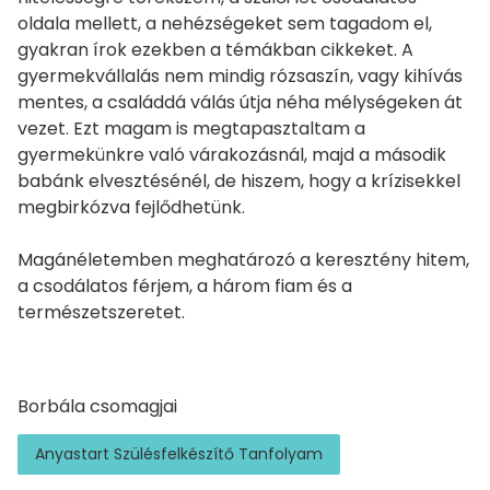
oldala mellett, a nehézségeket sem tagadom el,
gyakran írok ezekben a témákban cikkeket. A
gyermekvállalás nem mindig rózsaszín, vagy kihívás
mentes, a családdá válás útja néha mélységeken át
vezet. Ezt magam is megtapasztaltam a
gyermekünkre való várakozásnál, majd a második
babánk elvesztésénél, de hiszem, hogy a krízisekkel
megbirkózva fejlődhetünk.
Magánéletemben meghatározó a keresztény hitem,
a csodálatos férjem, a három fiam és a
természetszeretet.
Borbála csomagjai
Anyastart Szülésfelkészítő Tanfolyam