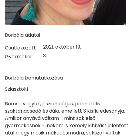
Borbála adatai
2021. október 19.
Csatlakozott:
3
Gyermekei:
Borbála bemutatkozása
Sziasztok!
Borcsa vagyok, pszichológus, perinatális
szaktanácsadó és dúla, emellett 3 kisfiú édesanyja.
Amikor anyává váltam - mint sok első
gyermekesnek -, nekem is komoly kihívást jelentett
átállni egy másik működésmódra, sokszor voltak