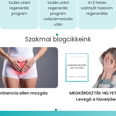
Szülés utáni
Szülés utáni
4+2 hetes
regeneráló
regeneráló
szétnyílt hasizom
program
program
regenerálás
császármetszés
után
Szakmai blogcikkeink
ntinencia ellen mozgás
MEGKÉRDEZTÉK HELYET
Levegő a hüvelybe