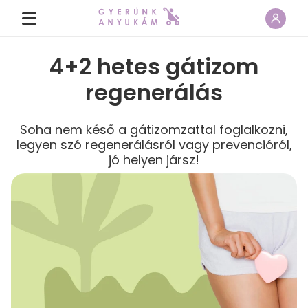
4+2 hetes gátizom
regenerálás
Soha nem késő a gátizomzattal foglalkozni,
legyen szó regenerálásról vagy prevencióról,
jó helyen jársz!