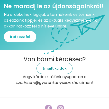
Ne maradj le az újdonságainkról!
Ha érdekelnek legújabb termékeink és tornáink,
az edzőink tippjei, és az aktuális kedvezményeink,
akkor iratkozz fel a hírlevelünkre.
Iratkozz fel
Van bármi kérdésed?
Emailt küldök
Vagy kérdezz tőlünk nyugodtan a
szerintem@gyerunkanyukam.hu
címen!