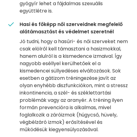
gyógyír lehet a fájdalmas szexuális
együttlétre is.
Hasi és főképp női szerveidnek megfelelő
alátámasztást és védelmet szeretnél
Jó tudni, hogy a hasűri- és női szerveket nem
csak elölről kell támasztani a hasizmokkal,
hanem alulról is a kismedence izmaival. Így
nagyobb eséllyel kerülhetőek el a
kismedencei süllyedéses elváltozások. Sok
esetben a gátizom tréningezése javít az
olyan enyhébb diszfunkciókon, mint a stressz
inkontinencia, a szél- és széklettartási
problémák vagy az aranyér. A tréning ilyen
formán prevencióra is alkalmas, mivel
foglalkozik a záróizmok (húgycső, hüvely,
végbélzáró izmok) erősítésével és
működésük kiegyensúlyozásával.