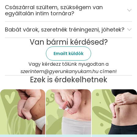
Császárral szültem, szükségem van
egyáltalán intim tornára?
Babát várok, szeretnék tréningezni, jöhetek?
Van bármi kérdésed?
Emailt küldök
Vagy kérdezz tőlünk nyugodtan a
szerintem@gyerunkanyukam.hu
címen!
Ezek is érdekelhetnek