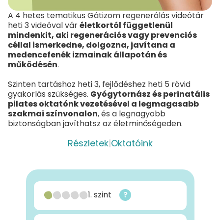
A 4 hetes tematikus Gátizom regenerálás videótár
heti 3 videóval vár
életkortól függetlenül
mindenkit, aki regenerációs vagy prevenciós
céllal ismerkedne, dolgozna, javítana a
medencefenék izmainak állapotán és
működésén
.
Szinten tartáshoz heti 3, fejlődéshez heti 5 rövid
gyakorlás szükséges.
Gyógytornász és perinatális
pilates oktatónk vezetésével a legmagasabb
szakmai színvonalon
, és a legnagyobb
biztonságban javíthatsz az életminőségeden.
Részletek
|
Oktatóink
1. szint
?