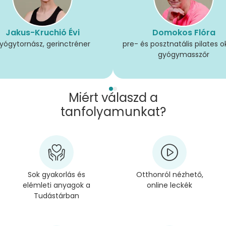
Jakus-Kruchió Évi
Domokos Flóra
yógytornász, gerinctréner
pre- és posztnatális pilates o
gyógymasszőr
Miért válaszd a
tanfolyamunkat?
Sok gyakorlás és
Otthonról nézhető,
elémleti anyagok a
online leckék
Tudástárban