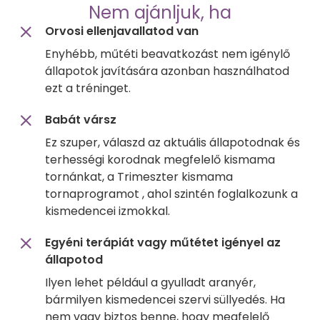
Nem ajánljuk, ha
Orvosi ellenjavallatod van
Enyhébb, műtéti beavatkozást nem igénylő
állapotok javítására azonban használhatod
ezt a tréninget.
Babát vársz
Ez szuper, válaszd az aktuális állapotodnak és
terhességi korodnak megfelelő kismama
tornánkat, a Trimeszter kismama
tornaprogramot , ahol szintén foglalkozunk a
kismedencei izmokkal.
Egyéni terápiát vagy műtétet igényel az
állapotod
Ilyen lehet például a gyulladt aranyér,
bármilyen kismedencei szervi süllyedés. Ha
nem vagy biztos benne, hogy megfelelő