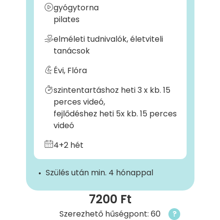
gyógytorna
pilates
elméleti tudnivalók, életviteli
tanácsok
Évi, Flóra
szintentartáshoz heti 3 x kb. 15
perces videó,
fejlődéshez heti 5x kb. 15 perces
videó
4+2 hét
Szülés után min. 4 hónappal
7200 Ft
Szerezhető hűségpont: 60
?