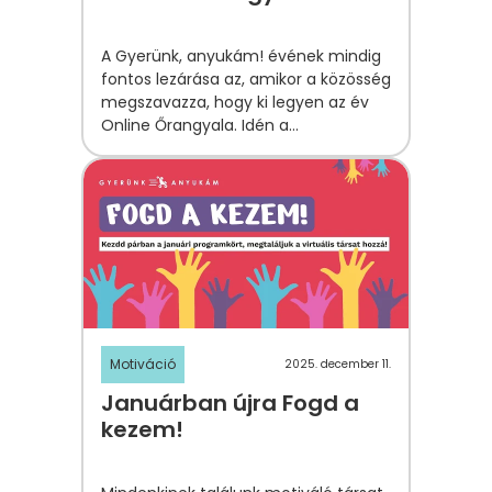
A Gyerünk, anyukám! évének mindig
fontos lezárása az, amikor a közösség
megszavazza, hogy ki legyen az év
Online Őrangyala. Idén a
tornásztársak választása Kovácsné
Ángyán Pannira esett.
Motiváció
2025. december 11.
Januárban újra Fogd a
kezem!