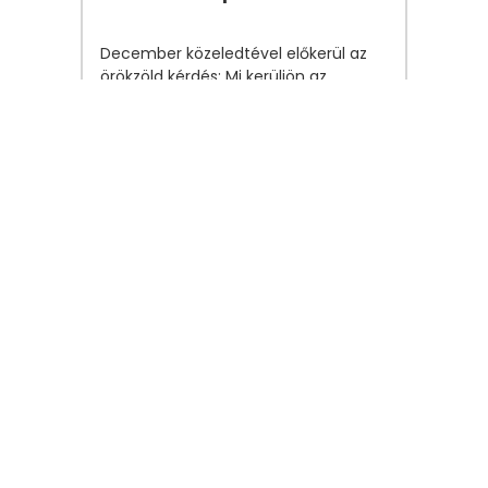
December közeledtével előkerül az
örökzöld kérdés: Mi kerüljön az
adventi naptárba??? Arra gondoltam,
hogy megkérdezem erről a
Gyerünkanyukákat, és ebből olyan
szuper ötletbörze kerekedett, amit
szeretnék írásban is összefoglalni.
Motiváció
2024. július 18.
Te le tudsz szállni a
motivációs
hullámvasútról?
Hogy pont a szépség és az öröm ne