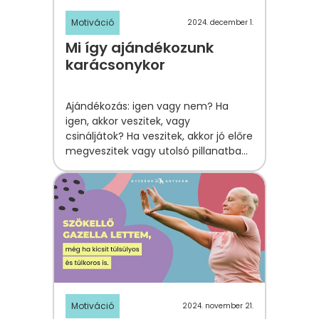
Motiváció
2024. december 1.
Mi így ajándékozunk
karácsonykor
Ajándékozás: igen vagy nem? Ha
igen, akkor veszitek, vagy
csináljátok? Ha veszitek, akkor jó előre
megveszitek vagy utolsó pillanatban?
Tárgyi vagy élményajándék? Ezekről
mesélnek most stábtagjaink.
Motiváció
2024. november 21.