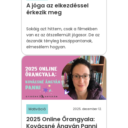
A jóga az elkezdéssel
érkezik meg
Sokáig azt hittem, csak a filmekben
van ez az átszellemült jógasor. De az
ászanák tényleg beszippantanak,
elmesélem hogyan.
Motiváció
2025. december 12.
2025 Online Őrangyala:
Kovácsné Ángyán Panni