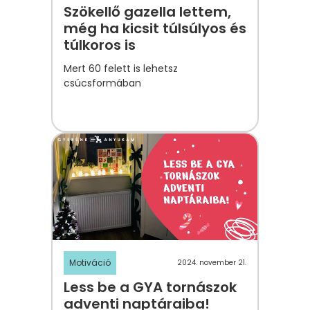
Szökellő gazella lettem,
még ha kicsit túlsúlyos és
túlkoros is
Mert 60 felett is lehetsz
csúcsformában
Motiváció
2024. november 21.
Less be a GYA tornászok
adventi naptáraiba!