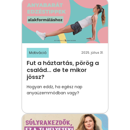
Motiváció
2025. július 31.
Fut a háztartás, pörög a
család... de te mikor
jössz?
Hogyan eddz, ha egész nap
anyaüzemmódban vagy?