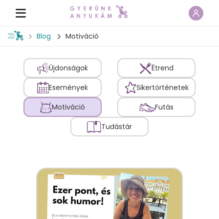
Blog
Motiváció
Újdonságok
Étrend
Események
Sikertörténetek
Motiváció
Futás
Tudástár