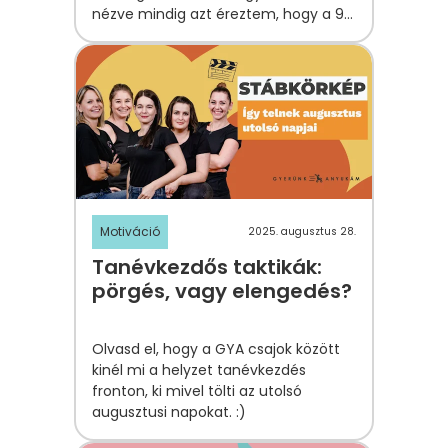
nézve mindig azt éreztem, hogy a 90
pluszos életük egyik titka bizony ez
volt.
Motiváció
2025. augusztus 28.
Tanévkezdős taktikák:
pörgés, vagy elengedés?
Olvasd el, hogy a GYA csajok között
kinél mi a helyzet tanévkezdés
fronton, ki mivel tölti az utolsó
augusztusi napokat. :)