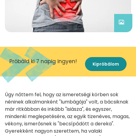
Próbáld ki 7 napig ingyen!
Kipróbálom
Úgy nőttem fel, hogy az ismeretségi körben sok
néninek alkalmanként "lumbágója" volt, a bácsiknak
már ritkábban és inkább "isiásza", és egyszer,
mindenki meglepetésére, az egyik tizenéves, magas,
vékony, ismerősnek is "becsípődött a dereka".
Gyerekként nagyon szerettem, ha valaki