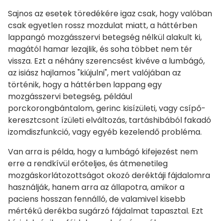
Sajnos az esetek töredékére igaz csak, hogy valóban
csak egyetlen rossz mozdulat miatt, a háttérben
lappangó mozgásszervi betegség nélkül alakult ki,
magától hamar lezajlik, és soha többet nem tér
vissza. Ezt a néhány szerencsést kivéve a lumbágó,
az isiász hajlamos "kiújulni", mert valójában az
történik, hogy a háttérben lappang egy
mozgásszervi betegség, például
porckorongbántalom, gerinc kisízületi, vagy csípő-
keresztcsont ízületi elváltozás, tartáshibából fakadó
izomdiszfunkció, vagy egyéb kezelendő probléma.
Van arra is példa, hogy a lumbágó kifejezést nem
erre a rendkívül erőteljes, és átmenetileg
mozgáskorlátozottságot okozó deréktáji fájdalomra
használják, hanem arra az állapotra, amikor a
paciens hosszan fennálló, de valamivel kisebb
mértékű derékba sugárzó fájdalmat tapasztal. Ezt