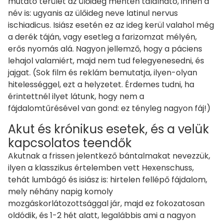
mutató terület az ülőideg mentén található, innen a
név is: ugyanis az ülőideg neve latinul nervus
ischiadicus. Isiász esetén ez az ideg kerül valahol még
a derék táján, vagy esetleg a farizomzat mélyén,
erős nyomás alá. Nagyon jellemző, hogy a páciens
lehajol valamiért, majd nem tud felegyenesedni, és
jajgat. (Sok film és reklám bemutatja, ilyen-olyan
hitelességgel, ezt a helyzetet. Érdemes tudni, ha
érintettnél ilyet látunk, hogy nem a
fájdalomtűrésével van gond: ez tényleg nagyon fáj!)
Akut és krónikus esetek, és a velük
kapcsolatos teendők
Akutnak a frissen jelentkező bántalmakat nevezzük,
ilyen a klasszikus értelemben vett Hexenschuss,
tehát lumbágó és isiász is: hirtelen fellépő fájdalom,
mely néhány napig komoly
mozgáskorlátozottsággal jár, majd ez fokozatosan
oldódik, és 1-2 hét alatt, legalábbis ami a nagyon