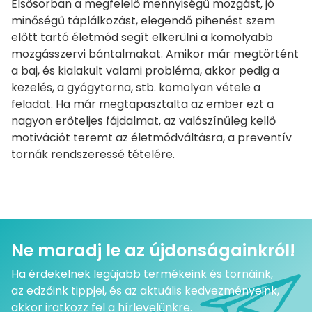
Elsősorban a megfelelő mennyiségű mozgást, jó
minőségű táplálkozást, elegendő pihenést szem
előtt tartó életmód segít elkerülni a komolyabb
mozgásszervi bántalmakat. Amikor már megtörtént
a baj, és kialakult valami probléma, akkor pedig a
kezelés, a gyógytorna, stb. komolyan vétele a
feladat. Ha már megtapasztalta az ember ezt a
nagyon erőteljes fájdalmat, az valószínűleg kellő
motivációt teremt az életmódváltásra, a preventív
tornák rendszeressé tételére.
Ne maradj le az újdonságainkról!
Ha érdekelnek legújabb termékeink és tornáink,
az edzőink tippjei, és az aktuális kedvezményeink,
akkor iratkozz fel a hírlevelünkre.