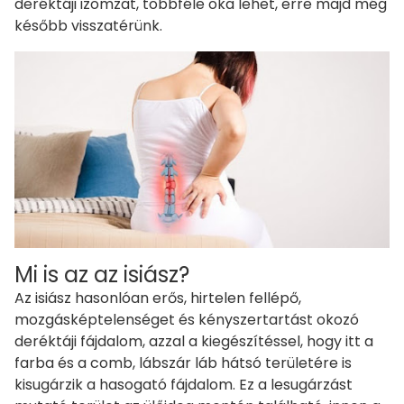
deréktáji izomzat, többféle oka lehet, erre majd még
később visszatérünk.
Mi is az az isiász?
Az isiász hasonlóan erős, hirtelen fellépő,
mozgásképtelenséget és kényszertartást okozó
deréktáji fájdalom, azzal a kiegészítéssel, hogy itt a
farba és a comb, lábszár láb hátsó területére is
kisugárzik a hasogató fájdalom. Ez a lesugárzást