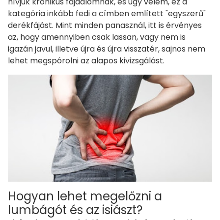
hívjuk krónikus fájdalomnak, és úgy vélem, ez a
kategória inkább fedi a címben említett "egyszerű"
derékfájást. Mint minden panasznál, itt is érvényes
az, hogy amennyiben csak lassan, vagy nem is
igazán javul, illetve újra és újra visszatér, sajnos nem
lehet megspórolni az alapos kivizsgálást.
Hogyan lehet megelőzni a
lumbágót és az isiászt?