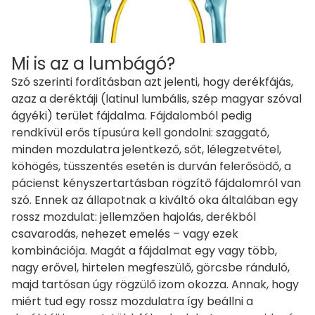
Mi is az a lumbágó?
Szó szerinti fordításban azt jelenti, hogy derékfájás,
azaz a deréktáji (latinul lumbális, szép magyar szóval
ágyéki) terület fájdalma. Fájdalomból pedig
rendkívül erős típusúra kell gondolni: szaggató,
minden mozdulatra jelentkező, sőt, lélegzetvétel,
köhögés, tüsszentés esetén is durván felerősödő, a
pácienst kényszertartásban rögzítő fájdalomról van
szó. Ennek az állapotnak a kiváltó oka általában egy
rossz mozdulat: jellemzően hajolás, derékból
csavarodás, nehezet emelés – vagy ezek
kombinációja. Magát a fájdalmat egy vagy több,
nagy erővel, hirtelen megfeszülő, görcsbe ránduló,
majd tartósan úgy rögzülő izom okozza. Annak, hogy
miért tud egy rossz mozdulatra így beállni a