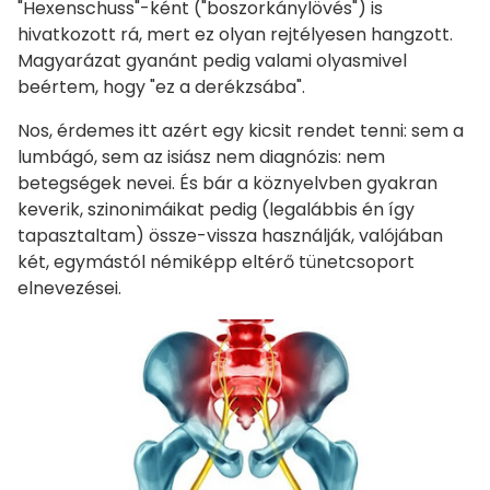
"Hexenschuss"-ként ("boszorkánylövés") is
hivatkozott rá, mert ez olyan rejtélyesen hangzott.
Magyarázat gyanánt pedig valami olyasmivel
beértem, hogy "ez a derékzsába".
Nos, érdemes itt azért egy kicsit rendet tenni: sem a
lumbágó, sem az isiász nem diagnózis: nem
betegségek nevei. És bár a köznyelvben gyakran
keverik, szinonimáikat pedig (legalábbis én így
tapasztaltam) össze-vissza használják, valójában
két, egymástól némiképp eltérő tünetcsoport
elnevezései.