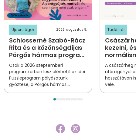
Újdonságok
Tudástár
2026. augusztus 9.
Schlosserné Szabó-Rácz
Császárhe
Rita és a közönségdíjas
kezelni, é
Pörgős hármas program
normális
története
Csak a 2026 szeptemberi
A császárheg
programkörben lesz elérhető az idei
után igényel o
Puzzleprogram pályázatunk
hosszútávon i
győztese, a Pörgős hármas.
vele.
Ismerjétek meg Ritát, a program
megálmodóját!