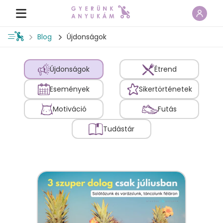
Blog
Újdonságok
Újdonságok
Étrend
Események
Sikertörténetek
Motiváció
Futás
Tudástár