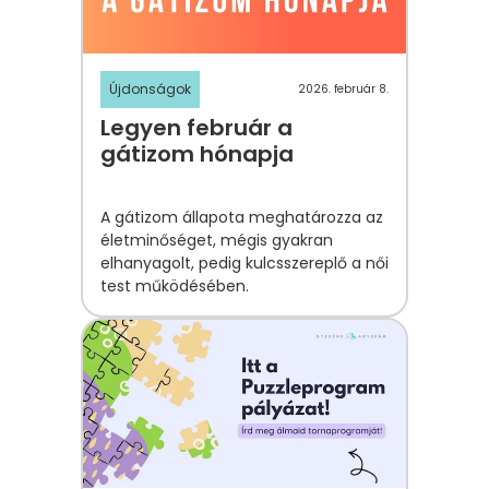
Újdonságok
2026. február 8.
Legyen február a
gátizom hónapja
A gátizom állapota meghatározza az
életminőséget, mégis gyakran
elhanyagolt, pedig kulcsszereplő a női
test működésében.