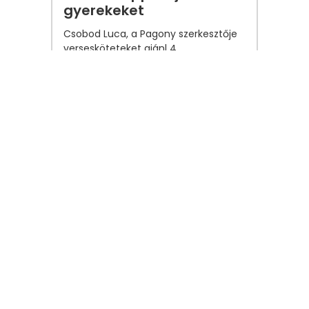
gyerekeket
Csobod Luca, a Pagony szerkesztője
versesköteteket ajánl 4
gyerekkorosztálynak
Újdonságok
2025. október 16.
Találkozzunk a Gyerünk,
anyukám! évzáróján
Szeretettel várunk 2025. november