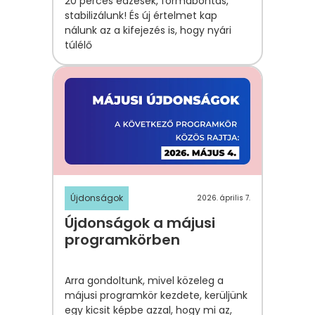
20 perces edzések, formabontás,
stabilizálunk! És új értelmet kap
nálunk az a kifejezés is, hogy nyári
túlélő
Újdonságok
2026. április 7.
Újdonságok a májusi
programkörben
Arra gondoltunk, mivel közeleg a
májusi programkö
r
kezdete, kerüljünk
egy kicsit képbe azzal, hogy
mi az,