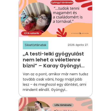
Sikertörténetek
2026. április 27.
„A testi-lelki gyógyulást
nem lehet a véletlenre
bízni” – Karay Gyöngyi
története
Van az a pont, amikor már nem tudsz
tovább csak várni, hogy majd jobb
lesz – és meghozol egy döntést, ami
mindent elindít. Gyöngyi
történetében ez a pillanat a szülés
utáni negyedik napon érkezett meg.