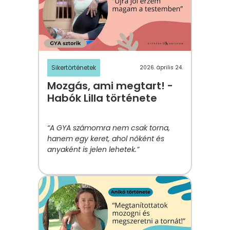
Sikertörténetek
2026. április 24.
Mozgás, ami megtart! -
Habók Lilla története
“A GYA számomra nem csak torna,
hanem egy keret, ahol nőként és
anyaként is jelen lehetek.”