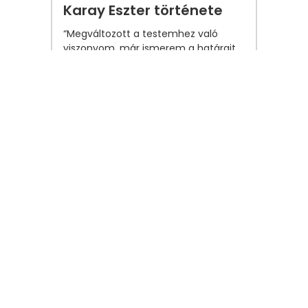
Karay Eszter története
“Megváltozott a testemhez való
viszonyom, már ismerem a határait,
korlátait, de a lehetőségeit is.”
Sikertörténetek
2026. március 10.
A tornákkal elkerültem a
szülés utáni depressziót -
Bakó Enikő története
Bakó Enikő története az anyává