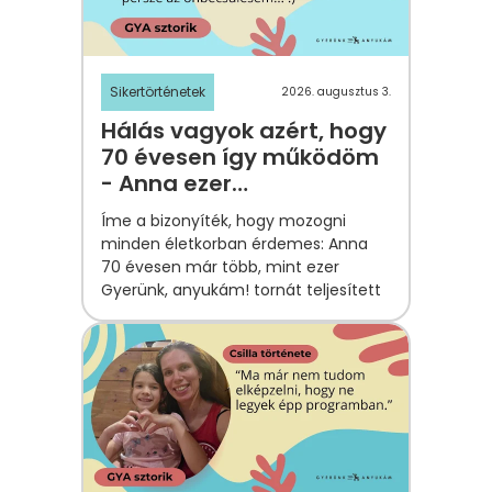
Sikertörténetek
2026. augusztus 3.
Hálás vagyok azért, hogy
70 évesen így működöm
- Anna ezer
tornapontjának
Íme a bizonyíték, hogy mozogni
története
minden életkorban érdemes: Anna
70 évesen már több, mint ezer
Gyerünk, anyukám! tornát teljesített