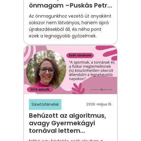
önmagam –Puskás Petra
története
Az önmagunkhoz vezető út anyaként
sokszor nem látványos, hanem apró
újrakezdésekből áll, és néha pont
ezek a legnagyobb győzelmek.
Sikertörténetek
2026. május 15.
Behúzott az algoritmus,
avagy Gyermekágyi
tornával lettem
fejedelmi ezres - Perényi