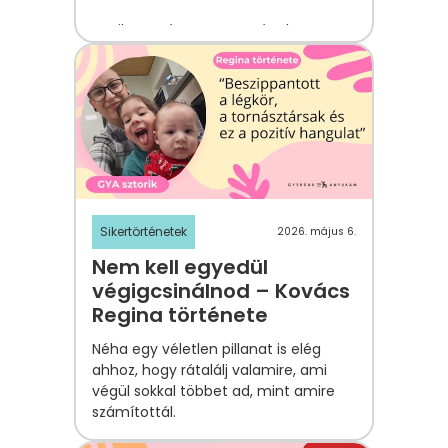
Spoiler: a vége szerencsére happy
end lesz!
Sikertörténetek
2026. május 6.
Nem kell egyedül
végigcsinálnod – Kovács
Regina története
Néha egy véletlen pillanat is elég
ahhoz, hogy rátalálj valamire, ami
végül sokkal többet ad, mint amire
számítottál.