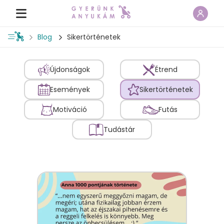
Blog
Sikertörténetek
Újdonságok
Étrend
Események
Sikertörténetek
Motiváció
Futás
Tudástár