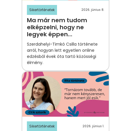
Sikertörténetek
2026. június 8.
Ma már nem tudom
elképzelni, hogy ne
legyek éppen
programban –
Szerdahelyi-Timkó Csilla története
Szerdahelyi-Timkó Csilla
arról, hogyan lett egyetlen online
története
edzésből évek óta tartó közösségi
élmény.
Sikertörténetek
2026. június 1.