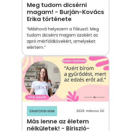
Meg tudom dicsérni
magam! - Burján-Kovács
Erika története
“Máshová helyezem a fókuszt. Meg
tudom dicsérni magam azokért az
apró mérföldkövekért, amelyeket
elértem.”
Sikertörténetek
2026. március 24.
Más lenne az életem
nélkületek! - Biriszló-