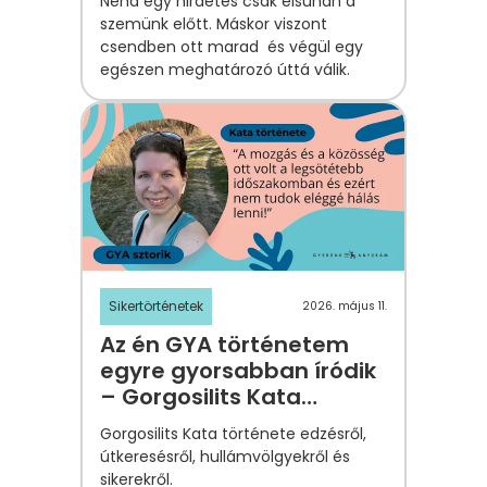
Néha egy hirdetés csak elsuhan a
Zsófi története
szemünk előtt. Máskor viszont
csendben ott marad és végül egy
egészen meghatározó úttá válik.
Sikertörténetek
2026. május 11.
Az én GYA történetem
egyre gyorsabban íródik
– Gorgosilits Kata
története
Gorgosilits Kata története edzésről,
útkeresésről, hullámvölgyekről és
sikerekről.