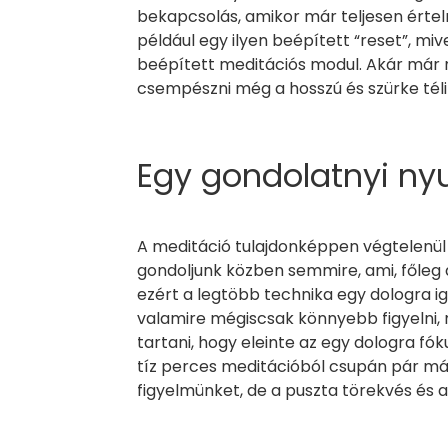
bekapcsolás, amikor már teljesen érte
például egy ilyen beépített “reset”, mi
beépített meditációs modul. Akár már n
csempészni még a hosszú és szürke téli
Egy gondolatnyi n
A meditáció tulajdonképpen végtelenül 
gondoljunk közben semmire, ami, főleg a
ezért a legtöbb technika egy dologra ig
valamire mégiscsak könnyebb figyelni,
tartani, hogy eleinte az egy dologra fók
tíz perces meditációból csupán pár má
figyelmünket, de a puszta törekvés és