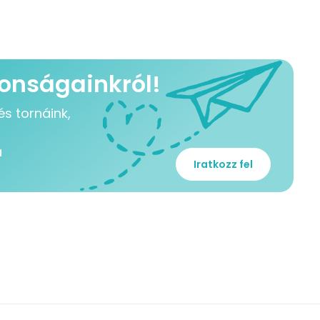
donságainkról!
s tornáink,
a
Iratkozz fel