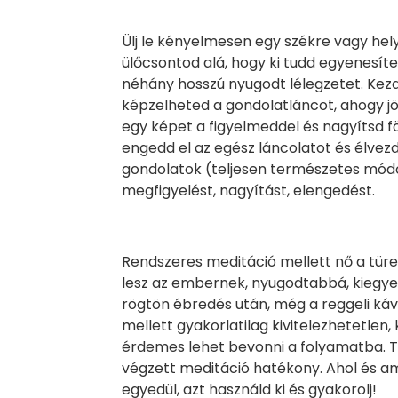
Ülj le kényelmesen egy székre vagy hely
ülőcsontod alá, hogy ki tudd egyenesít
néhány hosszú nyugodt lélegzetet. Kezdj 
képzelheted a gondolatláncot, ahogy j
egy képet a figyelmeddel és nagyítsd fö
engedd el az egész láncolatot és élvezd 
gondolatok (teljesen természetes módon
megfigyelést, nagyítást, elengedést.
Rendszeres meditáció mellett nő a türe
lesz az embernek, nyugodtabbá, kiegye
rögtön ébredés után, még a reggeli kávé
mellett gyakorlatilag kivitelezhetetlen, 
érdemes lehet bevonni a folyamatba.
végzett meditáció hatékony. Ahol és am
egyedül, azt használd ki és gyakorolj!