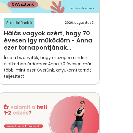
Sikertörténetek
2026. augusztus 3.
Hálás vagyok azért, hogy 70
évesen így működöm - Anna
ezer tornapontjának
története
Íme a bizonyíték, hogy mozogni minden
életkorban érdemes: Anna 70 évesen már
több, mint ezer Gyerünk, anyukám! tornát
teljesített