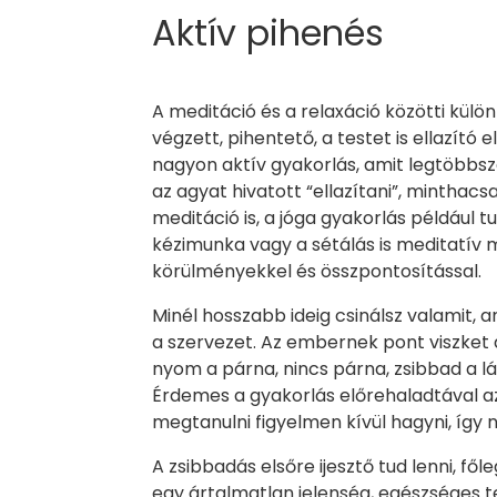
Aktív pihenés
A meditáció és a relaxáció közötti külö
végzett, pihentető, a testet is ellazító
nagyon aktív gyakorlás, amit legtöbbszö
az agyat hivatott “ellazítani”, minthac
meditáció is, a jóga gyakorlás például t
kézimunka vagy a sétálás is meditatív
körülményekkel és összpontosítással.
Minél hosszabb ideig csinálsz valamit, 
a szervezet. Az embernek pont viszket az
nyom a párna, nincs párna, zsibbad a l
Érdemes a gyakorlás előrehaladtával az
megtanulni figyelmen kívül hagyni, így 
A zsibbadás elsőre ijesztő tud lenni, fő
egy ártalmatlan jelenség, egészséges t