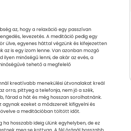
nbség az, hogy a relaxáció egy passzívan
 elengedés, levezetés. A meditáció pedig egy
r ülve, egyenes háttal végzünk és kifejezetten
sak az is egy izom lenne. Van azonban mozgó
ud ilyen minőségű lenni, de akár az evés, a
 minőségűvé tehető a megfelelő
annál kreatívabb menekülési útvonalakat kreál
 orra, pittyeg a telefonja, nem jó a szék,
áb, fárad a hát és még hosszan sorolhatnánk.
 agynak ezeket a módszereit kifigyelni és
növelve a meditációban töltött időt.
leg ha hosszabb ideig ülünk egyhelyben, de ez
estnek meg se kottyan. A fél óránál hosszabb