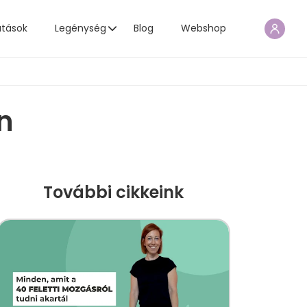
atások
Legénység
Blog
Webshop
en
További cikkeink