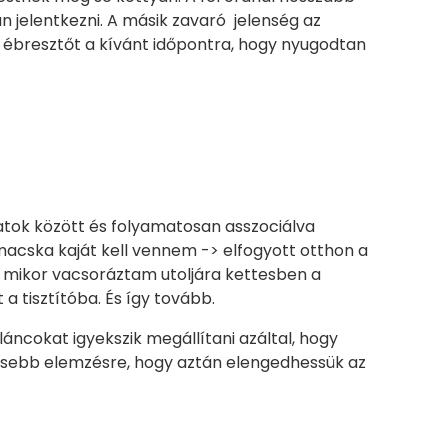
n jelentkezni. A másik zavaró jelenség az
i ébresztőt a kívánt időpontra, hogy nyugodtan
tok között és folyamatosan asszociálva
macska kaját kell vennem -> elfogyott otthon a
-> mikor vacsoráztam utoljára kettesben a
 a tisztítóba. És így tovább.
láncokat igyekszik megállítani azáltal, hogy
esebb elemzésre, hogy aztán elengedhessük az