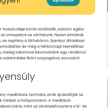
ingyen!
Kipróbálom
 hosszú ideje korán sötétedik, sokszor egész
az ünnepekre se várhatunk, hiszen elmúltak.
, se napfény a láthatáron. Ilyenkor általában
tiválatlan és még a hétköznapi teendőihez
gy meleg takaróval bevonulnánk egy rendkívül
valami édes likőrt szopogatva, sorozatot
gyensúly
ány meditációs technika, amik újraindítják az
ek minket a holtpontokon. A meditáció
ndszerünkre, mint az okostelefonunkra a ki- és