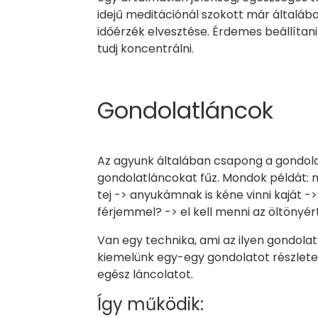
idejű meditációnál szokott már általába
időérzék elvesztése. Érdemes beállítan
tudj koncentrálni.
Gondolatláncok
Az agyunk általában csapong a gondola
gondolatláncokat fűz. Mondok példát: 
tej -> anyukámnak is kéne vinni kaját 
férjemmel? -> el kell menni az öltönyért
Van egy technika, ami az ilyen gondolat
kiemelünk egy-egy gondolatot részlet
egész láncolatot.
Így működik: