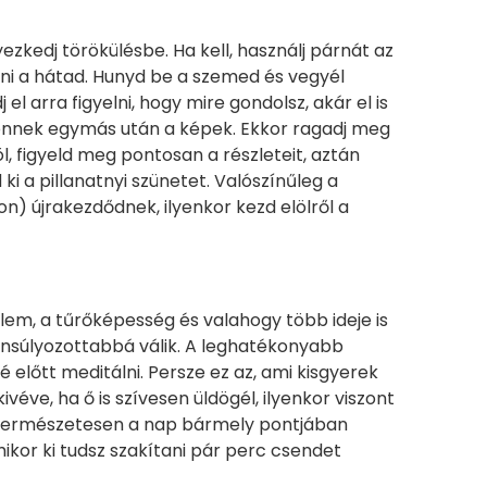
ezkedj törökülésbe. Ha kell, használj párnát az
eni a hátad. Hunyd be a szemed és vegyél
el arra figyelni, hogy mire gondolsz, akár el is
önnek egymás után a képek. Ekkor ragadj meg
l, figyeld meg pontosan a részleteit, aztán
ki a pillanatnyi szünetet. Valószínűleg a
) újrakezdődnek, ilyenkor kezd elölről a
lem, a tűrőképesség és valahogy több ideje is
nsúlyozottabbá válik. A leghatékonyabb
 előtt meditálni. Persze ez az, ami kisgyerek
kivéve, ha ő is szívesen üldögél, ilyenkor viszont
 Természetesen a nap bármely pontjában
ikor ki tudsz szakítani pár perc csendet