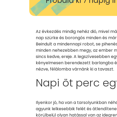
Próbáld ki 7 napig 
Az évkezdés mindig nehéz dió, mivel már
nap szürke és borongós minden és már 
Beindult a mindennapi robot, se pihenés
minden nehezebben megy, az ember mo
sincs kedve, ereje. A legszívesebben e
kényelmesen berendezett barlangba és 
nézve, félálomba várnánk ki a tavaszt.
Napi öt perc e
Ilyenkor jó, ha van a tarsolyunkban néh
agyunk lelkesebbik felét és átlendíten
körülbelül olyan hatással van az idegre