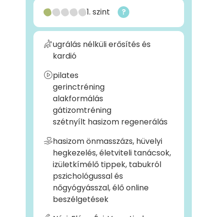
1. szint
?
ugrálás nélküli erősítés és
kardió
pilates
gerinctréning
alakformálás
gátizomtréning
szétnyílt hasizom regenerálás
hasizom önmasszázs, hüvelyi
hegkezelés, életviteli tanácsok,
izületkímélő tippek, tabukról
pszichológussal és
nőgyógyásszal, élő online
beszélgetések