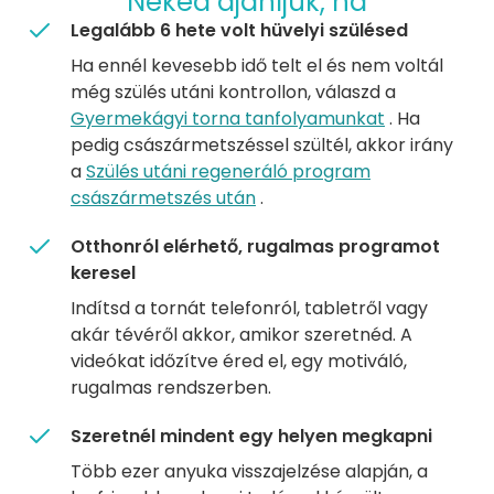
Neked ajánljuk, ha
Legalább 6 hete volt hüvelyi szülésed
Ha ennél kevesebb idő telt el és nem voltál
még szülés utáni kontrollon, válaszd a
Gyermekágyi torna tanfolyamunkat
. Ha
pedig császármetszéssel szültél, akkor irány
a
Szülés utáni regeneráló program
császármetszés után
.
Otthonról elérhető, rugalmas programot
keresel
Indítsd a tornát telefonról, tabletről vagy
akár tévéről akkor, amikor szeretnéd. A
videókat időzítve éred el, egy motiváló,
rugalmas rendszerben.
Szeretnél mindent egy helyen megkapni
Több ezer anyuka visszajelzése alapján, a