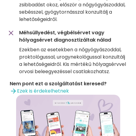
zsibbadást okoz, először a nőgyógyászoddal,
sebésszel, gyógytornásszal konzultálj a
lehetőségeidről.
Méhsüllyedést, végbélsérvet vagy
hólyagsérvet diagnosztizáltak nálad
Ezekben az esetekben a nőgyógyászoddal,
proktológussal, urogynekológussal konzultálj
a lehetőségeidről. Kis mértékű hólyagsérvvel
orvosi beleegyezéssel csatlakozhatsz.
Nem pont ezt a szolgáltatást keresed?
Ezek is érdekelhetnek