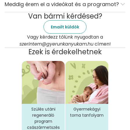
Meddig érem el a videókat és a programot?
Van bármi kérdésed?
Emailt küldök
Vagy kérdezz tőlünk nyugodtan a
szerintem@gyerunkanyukam.hu
címen!
Ezek is érdekelhetnek
Szülés utáni
Gyermekágyi
regeneráló
torna tanfolyam
program
császármetszés