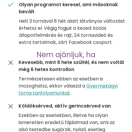
Olyan programot keresel, ami másoknak
bevált
Heti 3 tornával 8 hét alatt látványos változást
érhetsz el. Végig fogjuk a kezed: közös
állapotfelmérés és rajt, 24 tornavideó és
extra tartalmak, zárt Facebook csoport.
Nem ajánljuk, ha
Kevesebb, mint 6 hete szültél, és nem voltál
még 6 hetes kontrollon
Természetesen ebben az esetben is
mozoghatsz, ekkor válaszd a
Gyermekágyi
torna tanfolyamunkat
.
Köldöksérved, aktív gerincsérved van
Ezekben az esetekben, illetve ha olyan
ismeretlen eredetű fájdalmad van, ami az
alsó testedbe sugárzik, nyilall, esetleg