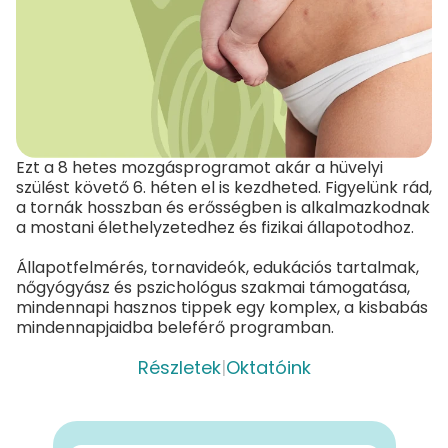
Ezt a 8 hetes mozgásprogramot akár a hüvelyi
szülést követő 6. héten el is kezdheted. Figyelünk rád,
a tornák hosszban és erősségben is alkalmazkodnak
a mostani élethelyzetedhez és fizikai állapotodhoz.
Állapotfelmérés, tornavideók, edukációs tartalmak,
nőgyógyász és pszichológus szakmai támogatása,
mindennapi hasznos tippek egy komplex, a kisbabás
mindennapjaidba beleférő programban.
Részletek
|
Oktatóink