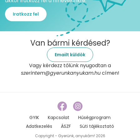
akkor iratkozz fel a hírlevelünkre.
Iratkozz fel
Van bármi kérdésed?
Emailt küldök
Vagy kérdezz tőlünk nyugodtan a
szerintem@gyerunkanyukam.hu
címen!
GYIK
Kapcsolat
Hűségprogram
Adatkezelés
ÁSZF
Süti tájékoztató
Copyright - Gyerünk, anyukám! 2026