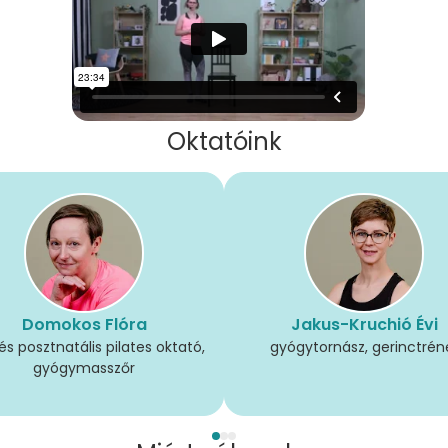
Oktatóink
Domokos Flóra
Jakus-Kruchió Évi
és posztnatális pilates oktató,
gyógytornász, gerinctrén
gyógymasszőr