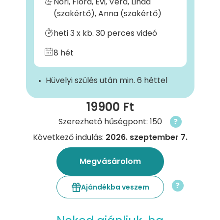
Nóri, Flóra, Évi, Vera, Linda
(szakértő), Anna (szakértő)
heti 3 x kb. 30 perces videó
8 hét
Hüvelyi szülés után min. 6 héttel
19900 Ft
Szerezhető hűségpont: 150
?
Következő indulás:
2026. szeptember 7.
Megvásárolom
?
Ajándékba veszem