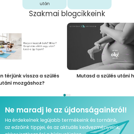
után
Szakmai blogcikkeink
 térjünk vissza a szülés
Mutasd a szülés utáni 
utáni mozgáshoz?
Ne maradj le az újdonságainkról!
Ha érdekelnek legújabb termékeink és tornáink,
az edzőink tippjei, és az aktuális kedvezményeink,