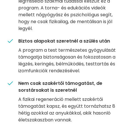
legfrissebb szakmai tudással készült ez a
program. A torna- és edukációs videók
mellett nőgyógyász és pszichológus segít,
hogy ne csak fizikailag, de mentálisan is jól
legyél.
Biztos alapokat szeretnél a szülés után
A program a test természetes gyógyulását
támogatja biztonságosan és fokozatosan a
légzés, keringés, bélműködés, testtartás és
izomfunkciók rendezésével.
Nem csak szakértői támogatást, de
sorstársakat is szeretnél
A fizikai regeneráció mellett szakértői
támogatást kapsz, és együtt tornázhatsz 8
hétig azokkal az anyukákkal, akik hasonló
életszakaszban vannak.