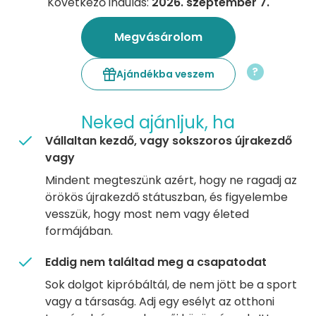
Következő indulás:
2026. szeptember 7.
Megvásárolom
?
Ajándékba veszem
Neked ajánljuk, ha
Vállaltan kezdő, vagy sokszoros újrakezdő
vagy
Mindent megteszünk azért, hogy ne ragadj az
örökös újrakezdő státuszban, és figyelembe
vesszük, hogy most nem vagy életed
formájában.
Eddig nem találtad meg a csapatodat
Sok dolgot kipróbáltál, de nem jött be a sport
vagy a társaság. Adj egy esélyt az otthoni