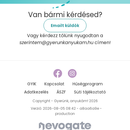
Van bármi kérdésed?
Emailt küldök
Vagy kérdezz tőlünk nyugodtan a
szerintem@gyerunkanyukam.hu
címen!
GYIK
Kapcsolat
Hűségprogram
Adatkezelés
ÁSZF
Süti tájékoztató
Copyright - Gyerünk, anyukám! 2026
Verzió: 2026-08-05 08:42 - a8aa6a9e -
production