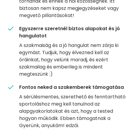
tornának és ennek a női közösségnek. Itt
biztosan nem kapsz megjegyzéseket vagy
megvető pillantásokat!
Egyszerre szeretnél biztos alapokat és jó
hangulatot
A szakmaiság és a jó hangulat nem zárja ki
egymást. Tudjuk, hogy élvezned kell az
óráinkat, hogy velünk maradj, és ezért
szakmailag és emberileg is mindent
megteszünk :)
Fontos neked a szakemberek támogatása
A sérülésmentes, szerethető és fenntartható
sportoláshoz meg kell tanulnod az
alapgyakorlatokat és azt, hogy a tested
hogyan működik. Ebben támogatnak a
Gyerünk, anyukám! edzői.