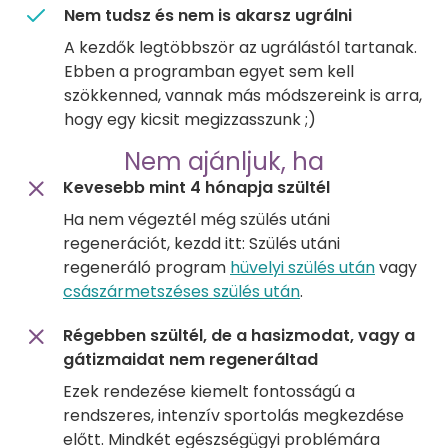
Nem tudsz és nem is akarsz ugrálni
A kezdők legtöbbször az ugrálástól tartanak.
Ebben a programban egyet sem kell
szökkenned, vannak más módszereink is arra,
hogy egy kicsit megizzasszunk ;)
Nem ajánljuk, ha
Kevesebb mint 4 hónapja szültél
Ha nem végeztél még szülés utáni
regenerációt, kezdd itt: Szülés utáni
regeneráló program
hüvelyi szülés után
vagy
császármetszéses szülés után
.
Régebben szültél, de a hasizmodat, vagy a
gátizmaidat nem regeneráltad
Ezek rendezése kiemelt fontosságú a
rendszeres, intenzív sportolás megkezdése
előtt. Mindkét egészségügyi problémára