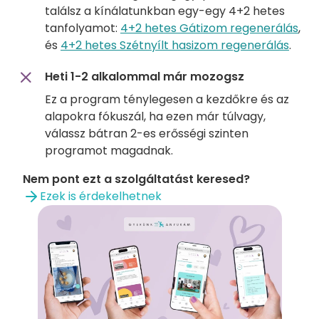
találsz a kínálatunkban egy-egy 4+2 hetes
tanfolyamot:
4+2 hetes Gátizom regenerálás
,
és
4+2 hetes Szétnyílt hasizom regenerálás
.
Heti 1-2 alkalommal már mozogsz
Ez a program ténylegesen a kezdőkre és az
alapokra fókuszál, ha ezen már túlvagy,
válassz bátran 2-es erősségi szinten
programot magadnak.
Nem pont ezt a szolgáltatást keresed?
Ezek is érdekelhetnek