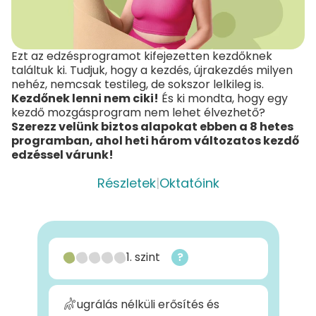
Ezt az edzésprogramot kifejezetten kezdőknek
találtuk ki. Tudjuk, hogy a kezdés, újrakezdés milyen
nehéz, nemcsak testileg, de sokszor lelkileg is.
Kezdőnek lenni nem ciki!
És ki mondta, hogy egy
kezdő mozgásprogram nem lehet élvezhető?
Szerezz velünk biztos alapokat ebben a 8 hetes
programban, ahol heti három változatos kezdő
edzéssel várunk!
Részletek
|
Oktatóink
1. szint
?
ugrálás nélküli erősítés és