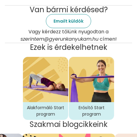
Van bármi kérdésed?
Emailt küldök
Vagy kérdezz tőlünk nyugodtan a
szerintem@gyerunkanyukam.hu
címen!
Ezek is érdekelhetnek
Alakformáló Start
Erősítő Start
program
program
Szakmai blogcikkeink