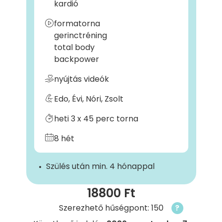
kardió
formatorna
gerinctréning
total body
backpower
nyújtás videók
Edo, Évi, Nóri, Zsolt
heti 3 x 45 perc torna
8 hét
Szülés után min. 4 hónappal
18800 Ft
Szerezhető hűségpont: 150
?