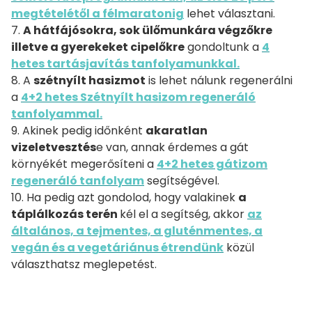
megtételétől a félmaratonig
lehet választani.
7.
A hátfájósokra, sok ülőmunkára végzőkre
illetve a gyerekeket cipelőkre
gondoltunk a
4
hetes tartásjavítás tanfolyamunkkal.
8. A
szétnyílt hasizmot
is lehet nálunk regenerálni
a
4+2 hetes Szétnyílt hasizom regeneráló
tanfolyammal.
9. Akinek pedig időnként
akaratlan
vizeletvesztés
e van, annak érdemes a gát
környékét megerősíteni a
4+2 hetes gátizom
regeneráló tanfolyam
segítségével.
10. Ha pedig azt gondolod, hogy valakinek
a
táplálkozás terén
kél el a segítség, akkor
az
általános, a tejmentes, a gluténmentes, a
vegán és a vegetáriánus étrendünk
közül
választhatsz meglepetést.