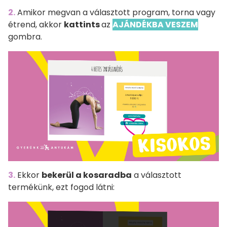
2.
Amikor megvan a választott program, torna vagy
étrend, akkor
kattints
az
AJÁNDÉKBA VESZEM
gombra.
3.
Ekkor
bekerül a kosaradba
a választott
termékünk, ezt fogod látni: