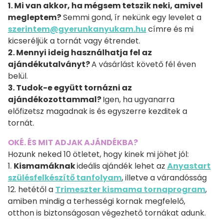
1. Mi van akkor, ha mégsem tetszik neki, amivel
megleptem?
Semmi gond, ír nekünk egy levelet a
szerintem@gyerunkanyukam.hu
címre és mi
kicseréljük a tornát vagy étrendet.
2. Mennyi ideig használhatja fel az
ajándékutalványt?
A vásárlást követő fél éven
belül.
3. Tudok-e együtt tornázni az
ajándékozottammal?
Igen, ha ugyanarra
előfizetsz magadnak is és egyszerre kezditek a
tornát.
OKÉ. ÉS MIT ADJAK AJÁNDÉKBA?
Hozunk neked 10 ötletet, hogy kinek mi jöhet jól:
1.
Kismamáknak
ideális ajándék lehet az
Anyastart
szülésfelkészítő tanfolyam
, illetve a várandósság
12. hetétől a
Trimeszter kismama tornaprogram
,
amiben mindig a terhességi kornak megfelelő,
otthon is biztonságosan végezhető tornákat adunk.