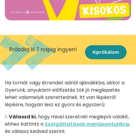
Próbáld ki 7 napig ingyen!
Kipróbálom
Ha tornát vagy étrendet adnál ajándékba, akkor a
Gyerünk, anyukám! előfizetés tök jó meglepetés
lehet valamelyik szerettednek. Itt van lépésről
lépésre, hogyan lesz ez gyors és egyszerű:
1.
Válaszd ki
, hogy mivel szeretnél meglepni valakit,
ehhez kattints a
Szolgáltatások menüpontunkra
,
és válassz kedved szerint.