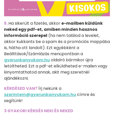
5.
Ha sikerült a fizetés, akkor
e-mailben küldünk
neked egy pdf-et, amiben minden hasznos
információ szerepel
(ha nem találod a levelet,
akkor kukkants be a spam és a promóciós mappába
is, hátha ott landolt). Ezt egyébként a
Beállítások/Számlázás menüpontban a
gyerunkanyukam.hu
oldalró bármikor újra
letöltheted. Ezt a pdf-et elküldheted e-mailen vagy
kinyomtathatod annak, akit meg szeretnél
ajándékozni.
KÉRDÉSED VAN?
Írj nekünk a
szerintem@gyerunkanyukam.hu
címre és
segítünk!
3 GYAKORI KÉRDÉS NEKI ÉS NEKED