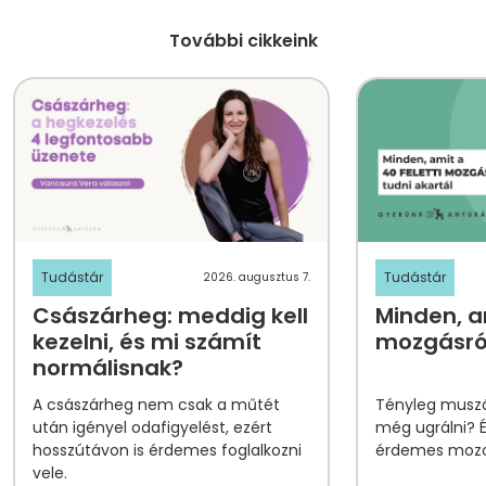
További cikkeink
Tudástár
Tudástár
2026. augusztus 7.
Császárheg: meddig kell
Minden, am
kezelni, és mi számít
mozgásról
normálisnak?
A császárheg nem csak a műtét
Tényleg muszá
után igényel odafigyelést, ezért
még ugrálni? 
hosszútávon is érdemes foglalkozni
érdemes mozog
vele.