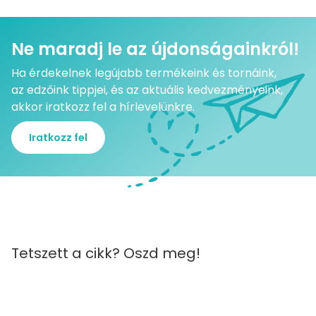
Ne maradj le az újdonságainkról!
Ha érdekelnek legújabb termékeink és tornáink,
az edzőink tippjei, és az aktuális kedvezményeink,
akkor iratkozz fel a hírlevelünkre.
Iratkozz fel
Tetszett a cikk? Oszd meg!