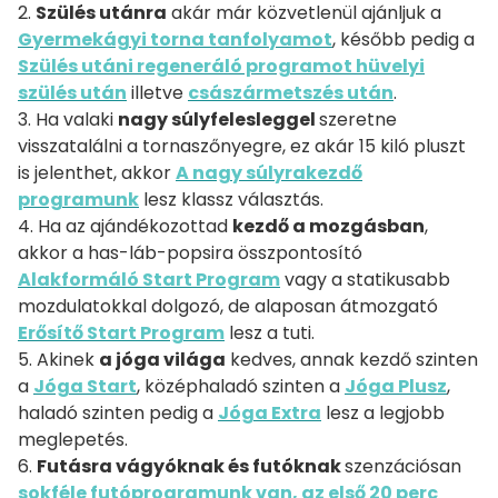
2.
Szülés utánra
akár már közvetlenül ajánljuk a
Gyermekágyi torna tanfolyamot
, később pedig a
Szülés utáni regeneráló programot hüvelyi
szülés után
illetve
császármetszés után
.
3. Ha valaki
nagy súlyfelesleggel
szeretne
visszatalálni a tornaszőnyegre, ez akár 15 kiló pluszt
is jelenthet, akkor
A nagy súlyrakezdő
programunk
lesz klassz választás.
4. Ha az ajándékozottad
kezdő a mozgásban
,
akkor a has-láb-popsira összpontosító
Alakformáló Start Program
vagy a statikusabb
mozdulatokkal dolgozó, de alaposan átmozgató
Erősítő Start Program
lesz a tuti.
5. Akinek
a jóga világa
kedves, annak kezdő szinten
a
Jóga Start
, középhaladó szinten a
Jóga Plusz
,
haladó szinten pedig a
Jóga Extra
lesz a legjobb
meglepetés.
6.
Futásra vágyóknak és futóknak
szenzációsan
sokféle futóprogramunk van, az első 20 perc