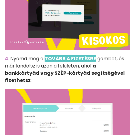
4.
Nyomd meg a
TOVÁBB A FIZETÉSRE
gombot, és
már landolsz is azon a felületen, ahol
a
bankkártyád vagy SZÉP-kártyád segítségével
fizethetsz
: