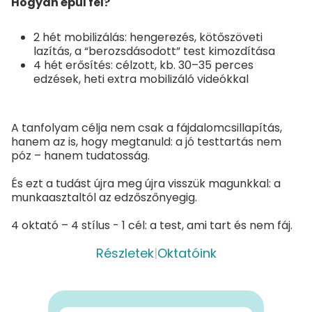
Hogyan épül fel?
2 hét mobilizálás: hengerezés, kötőszöveti
lazítás, a “berozsdásodott” test kimozdítása
4 hét erősítés: célzott, kb. 30–35 perces
edzések, heti extra mobilizáló videókkal
A tanfolyam célja nem csak a fájdalomcsillapítás,
hanem az is, hogy megtanuld: a jó testtartás nem
póz – hanem tudatosság.
És ezt a tudást újra meg újra visszük magunkkal: a
munkaasztaltól az edzőszőnyegig.
4 oktató – 4 stílus - 1 cél: a test, ami tart és nem fáj.
Részletek
|
Oktatóink