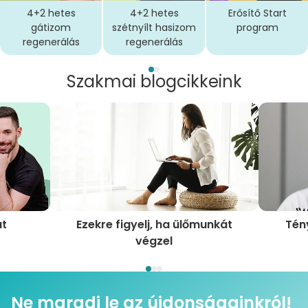
4+2 hetes
4+2 hetes
Erősítő Start
gátizom
szétnyílt hasizom
program
regenerálás
regenerálás
Szakmai blogcikkeink
át
Ezekre figyelj, ha ülőmunkát
Tény
végzel
Ne maradj le az újdonságainkról!