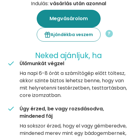
Indulás:
vásárlás után azonnal
Megvásárolom
?
Ajándékba veszem
Neked ajánljuk, ha
Ülőmunkát végzel
Ha napi 6-8 órát a számítógép előtt töltesz,
akkor szinte biztos lehetsz benne, hogy van
mit helyretenni testérzetben, testtartásban,
core izomzatban.
Úgy érzed, be vagy rozsdásodva,
mindened fáj
Ha sokszor érzed, hogy el vagy gémberedve,
mindened merev mint egy bádogembernek,