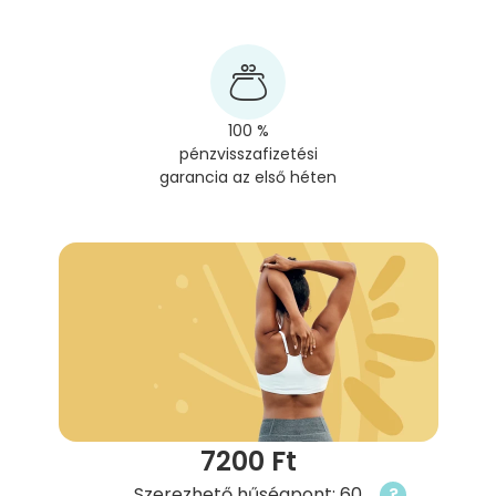
100 %
pénzvisszafizetési
garancia az első héten
7200 Ft
Szerezhető hűségpont: 60
?