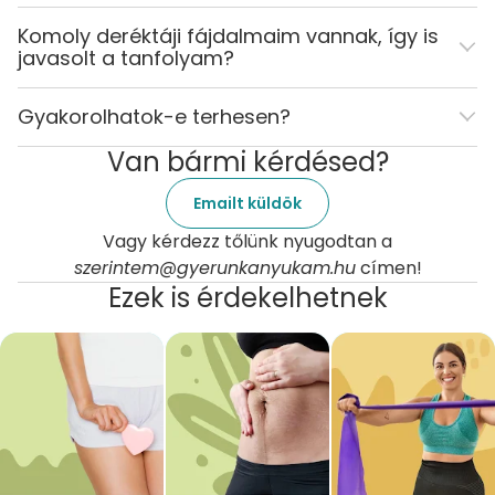
Komoly deréktáji fájdalmaim vannak, így is
javasolt a tanfolyam?
Gyakorolhatok-e terhesen?
Van bármi kérdésed?
Emailt küldök
Vagy kérdezz tőlünk nyugodtan a
szerintem@gyerunkanyukam.hu
címen!
Ezek is érdekelhetnek