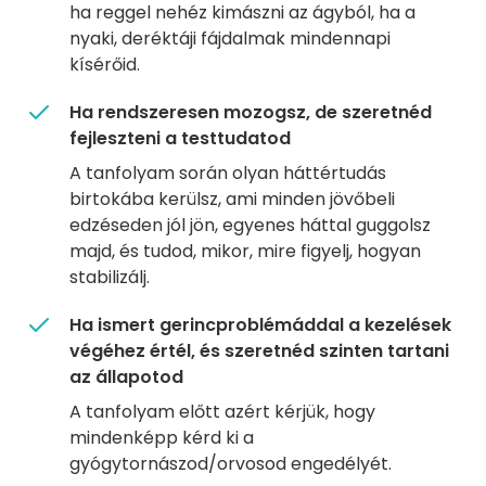
ha reggel nehéz kimászni az ágyból, ha a
nyaki, deréktáji fájdalmak mindennapi
kísérőid.
Ha rendszeresen mozogsz, de szeretnéd
fejleszteni a testtudatod
A tanfolyam során olyan háttértudás
birtokába kerülsz, ami minden jövőbeli
edzéseden jól jön, egyenes háttal guggolsz
majd, és tudod, mikor, mire figyelj, hogyan
stabilizálj.
Ha ismert gerincproblémáddal a kezelések
végéhez értél, és szeretnéd szinten tartani
az állapotod
A tanfolyam előtt azért kérjük, hogy
mindenképp kérd ki a
gyógytornászod/orvosod engedélyét.