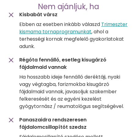
Nem ajánljuk, ha
Kisbabát vársz
Ebben az esetben inkább válaszd
Trimeszter
kismama tornaprogramunkat
, ahol a
terhességi kornak megfelelő gyakorlatokat
adunk.
Régóta fennálló, esetleg kisugárzó
fájdalmaid vannak
Ha hosszabb ideje fennálló deréktáji, nyaki
vagy végtagba, farizmokba kisugárzó
fájdalmaid vannak, javasoljuk szakember
felkeresését és az egyéni kezelést
gyógytornász / reumatológus segítségével.
Panaszaidra rendszeresen
fájdalomcsillapítót szedsz
Fájdalomcsillapító szedése mellett