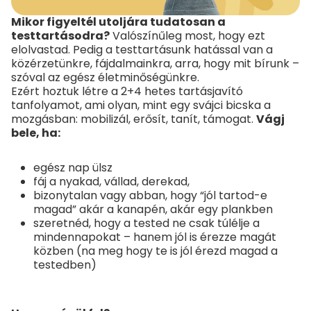
Mikor figyeltél utoljára tudatosan a
testtartásodra?
Valószínűleg most, hogy ezt
elolvastad. Pedig a testtartásunk hatással van a
közérzetünkre, fájdalmainkra, arra, hogy mit bírunk –
szóval az egész életminőségünkre.
Ezért hoztuk létre a 2+4 hetes tartásjavító
tanfolyamot, ami olyan, mint egy svájci bicska a
mozgásban: mobilizál, erősít, tanít, támogat.
Vágj
bele, ha:
egész nap ülsz
fáj a nyakad, vállad, derekad,
bizonytalan vagy abban, hogy “jól tartod-e
magad” akár a kanapén, akár egy plankben
szeretnéd, hogy a tested ne csak túlélje a
mindennapokat – hanem jól is érezze magát
közben (na meg hogy te is jól érezd magad a
testedben)