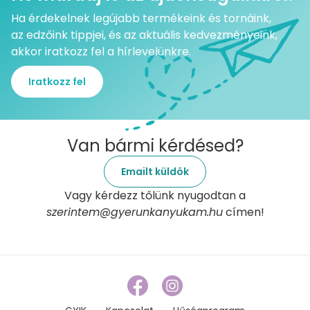
Ha érdekelnek legújabb termékeink és tornáink,
az edzőink tippjei, és az aktuális kedvezményeink,
akkor iratkozz fel a hírlevelünkre.
Iratkozz fel
Van bármi kérdésed?
Emailt küldök
Vagy kérdezz tőlünk nyugodtan a
szerintem@gyerunkanyukam.hu
címen!