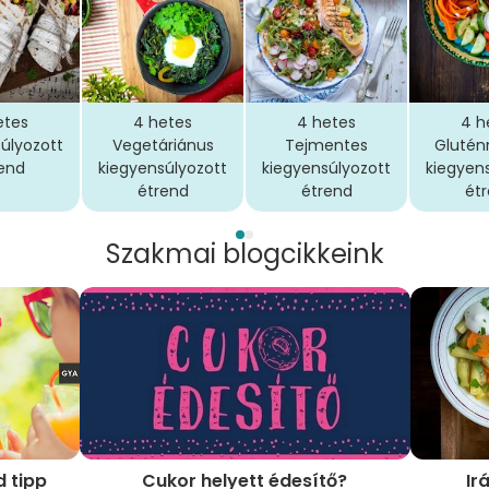
etes
4 hetes
4 hetes
4 h
úlyozott
Vegetáriánus
Tejmentes
Gluté
end
kiegyensúlyozott
kiegyensúlyozott
kiegyen
étrend
étrend
ét
Szakmai blogcikkeink
 tipp
Cukor helyett édesítő?
Ir