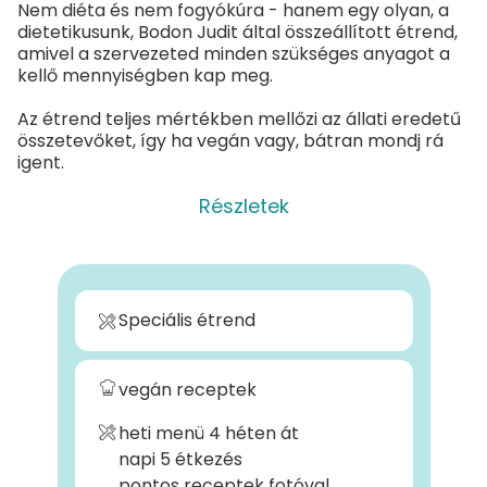
Nem diéta és nem fogyókúra - hanem egy olyan, a
dietetikusunk, Bodon Judit által összeállított étrend,
amivel a szervezeted minden szükséges anyagot a
kellő mennyiségben kap meg.
Az étrend teljes mértékben mellőzi az állati eredetű
összetevőket, így ha vegán vagy, bátran mondj rá
igent.
Részletek
Speciális étrend
vegán receptek
heti menü 4 héten át
napi 5 étkezés
pontos receptek fotóval