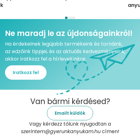
ek
anyu
Ne maradj le az újdonságainkról!
Ha érdekelnek legújabb termékeink és tornáink,
az edzőink tippjei, és az aktuális kedvezményeink,
akkor iratkozz fel a hírlevelünkre.
Iratkozz fel
Van bármi kérdésed?
Emailt küldök
Vagy kérdezz tőlünk nyugodtan a
szerintem@gyerunkanyukam.hu
címen!