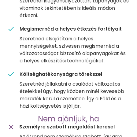
Szeretnél kiegyensúlyozottan, tápanyagok és
vitaminok tekintetében is ideális módon
étkezni.
Megismernéd a helyes étkezés fortélyait
Szeretnéd elsajátítani a helyes
mennyiségeket, szívesen megismernéd a
változatosságot biztosító alapanyagokat és
a helyes elkészítési technológiákat.
Költséghatékonyságra törekszel
Szeretnéd jóllakatni a családot változatos
ételekkel úgy, hogy közben minél kevesebb
maradék kerül a szemétbe. Így a Föld és a
házi költségvetés is jól jár.
Nem ajánljuk, ha
Személyre szabott megoldást keresel
Az étrend nem személyre szabott, így arra