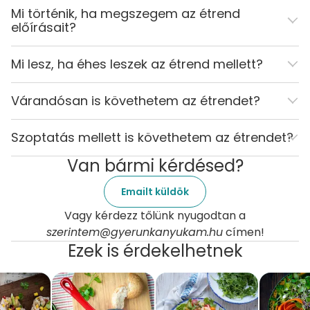
Mi történik, ha megszegem az étrend
előírásait?
Mi lesz, ha éhes leszek az étrend mellett?
Várandósan is követhetem az étrendet?
Szoptatás mellett is követhetem az étrendet?
Van bármi kérdésed?
Emailt küldök
Vagy kérdezz tőlünk nyugodtan a
szerintem@gyerunkanyukam.hu
címen!
Ezek is érdekelhetnek