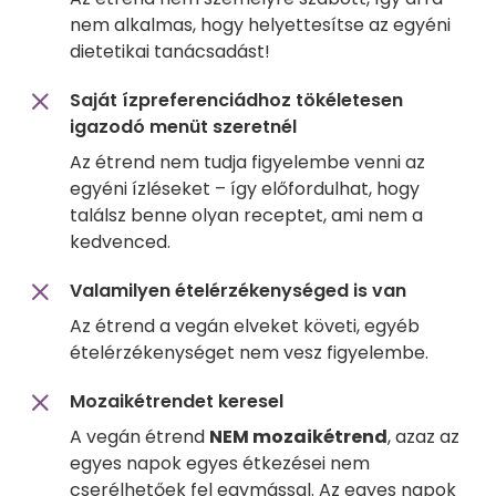
nem alkalmas, hogy helyettesítse az egyéni
dietetikai tanácsadást!
Saját ízpreferenciádhoz tökéletesen
igazodó menüt szeretnél
Az étrend nem tudja figyelembe venni az
egyéni ízléseket – így előfordulhat, hogy
találsz benne olyan receptet, ami nem a
kedvenced.
Valamilyen ételérzékenységed is van
Az étrend a vegán elveket követi, egyéb
ételérzékenységet nem vesz figyelembe.
Mozaikétrendet keresel
A vegán étrend
NEM mozaikétrend
, azaz az
egyes napok egyes étkezései nem
cserélhetőek fel egymással. Az egyes napok