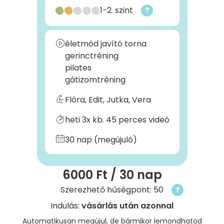
1-2. szint
?
életmód javító torna
gerinctréning
pilates
gátizomtréning
Flóra, Edit, Jutka, Vera
heti 3x kb. 45 perces videó
30 nap (megújuló)
6000 Ft
/ 30 nap
Szerezhető hűségpont: 50
?
Indulás:
vásárlás után azonnal
Automatikusan megújul, de bármikor lemondhatod