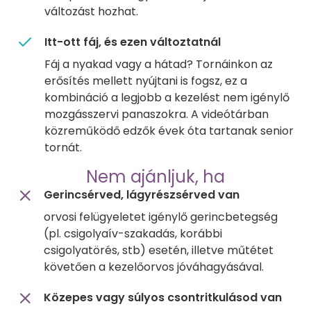
változást hozhat.
Itt-ott fáj, és ezen változtatnál
Fáj a nyakad vagy a hátad? Tornáinkon az
erősítés mellett nyújtani is fogsz, ez a
kombináció a legjobb a kezelést nem igénylő
mozgásszervi panaszokra. A videótárban
közreműködő edzők évek óta tartanak senior
tornát.
Nem ajánljuk, ha
Gerincsérved, lágyrészsérved van
orvosi felügyeletet igénylő gerincbetegség
(pl. csigolyaív-szakadás, korábbi
csigolyatörés, stb) esetén, illetve műtétet
követően a kezelőorvos jóváhagyásával.
Közepes vagy súlyos csontritkulásod van