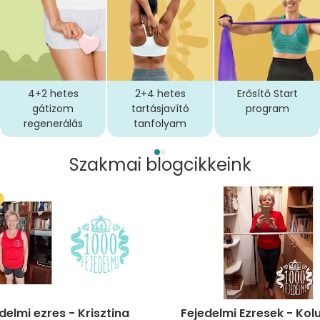
4+2 hetes
2+4 hetes
Erősítő Start
gátizom
tartásjavító
program
regenerálás
tanfolyam
Szakmai blogcikkeink
delmi ezres - Krisztina
Fejedelmi Ezresek - Ko