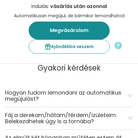
Indulás:
vásárlás után azonnal
Automatikusan megújul, de bármikor lemondhatod
Megvásárolom
?
Ajándékba veszem
Gyakori kérdések
Hogyan tudom lemondani az automatikus
megújulást?
Fáj a derekam/hátam/térdem/ízületeim.
Belekezdhetek úgy is a tornába?
Az elmúlt két hónapban műtéten estem át,