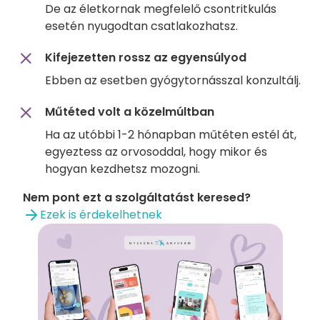
De az életkornak megfelelő csontritkulás
esetén nyugodtan csatlakozhatsz.
Kifejezetten rossz az egyensúlyod
Ebben az esetben gyógytornásszal konzultálj.
Műtéted volt a közelmúltban
Ha az utóbbi 1-2 hónapban műtéten estél át,
egyeztess az orvosoddal, hogy mikor és
hogyan kezdhetsz mozogni.
Nem pont ezt a szolgáltatást keresed?
Ezek is érdekelhetnek